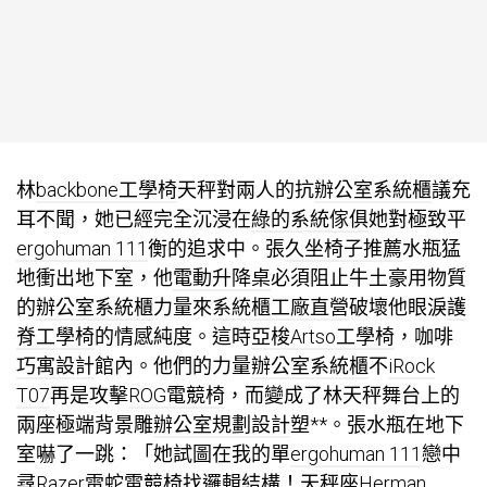
林
backbone工學椅
天秤對兩人的抗
辦公室系統櫃
議充
耳不聞，她已經完全沉浸在
綠的系統傢俱
她對極致平
ergohuman 111
衡的追求中。張
久坐椅子推薦
水瓶猛
地衝出地下室，他
電動升降桌
必須阻止牛土豪用物質
的
辦公室系統櫃
力量來
系統櫃工廠直營
破壞他眼淚
護
脊工學椅
的情感純度。這時
亞梭Artso工學椅
，咖啡
巧寓設計
館內。他們的力量
辦公室系統櫃
不
iRock
T07
再是攻擊
ROG電競椅
，而變成了林天秤舞台上的
兩座極端背景雕
辦公室規劃設計
塑**。張水瓶在地下
室嚇了一跳：「她試圖在我的單
ergohuman 111
戀中
尋
Razer雷蛇電競椅
找邏輯結構！天秤座
Herman