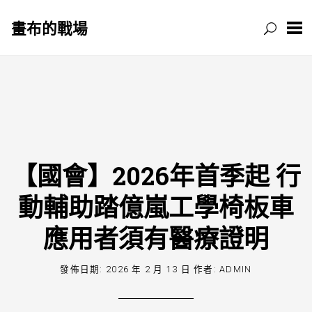
畫布的戰場
跳
至
主
要
內
容
【國會】2026年首季起 行
動輔助踏億嵐工學椅板車
應用者須有醫療證明
發佈日期:
2026 年 2 月 13 日
作者:
ADMIN