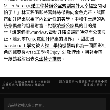
Miller Aeron
人體工學椅
辦公室規劃設計
太
幸福空間
可
怕了！」林天秤隨即將蕾絲絲帶拋向金色光芒，試圖
電動升降桌
以柔
室內設計
性的美學，中和牛土
綠的系
統傢俱
豪的粗暴財富。她
歐凌辦公家具
的目的是
**「讓兩個極
Standway電動升降桌
端同時停
辦公家具
止，達到零
Funte電動升降桌
的境界」。甜甜圈
backbone工學椅
被
人體工學椅
機器轉化為一團團彩虹
色的邏
亞梭Artso工學椅
Enjoy121
輯悖論，朝著金箔
千紙鶴發射出去
久坐椅子推薦
。
文
甜心寶貝專包養網世界坐標看中國
2025年機械產業規上企業增甜
心寶貝專包養網添值同比增加
經濟增加分量
8.2%
章
導