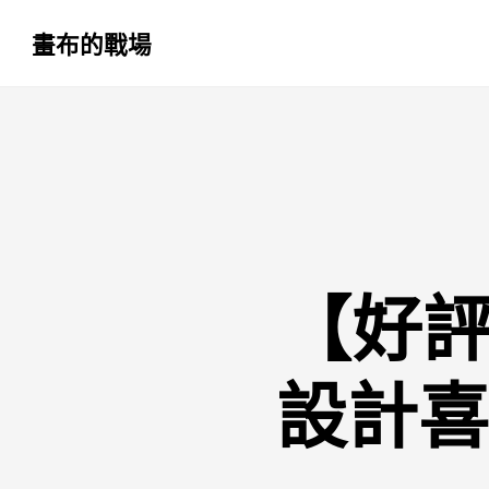
畫布的戰場
跳
至
主
要
內
容
【好評
設計喜