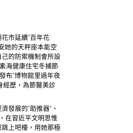
花市延續“百年花
西安她的天秤座本能
空
自己的防禦機制
會所設
素海
健康住宅
冬捕節
發布“博物館里過年夜
身經歷，為節
醫美診
經濟發展的“助推器”、
程，在習近平文明思惟
然跳上吧檯，用她那極