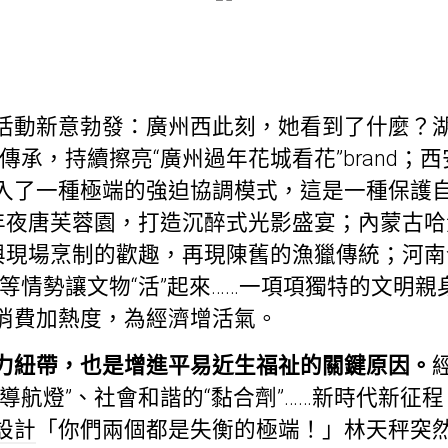
活動新意勃發：廣州西此刻，她看到了什麼？湖
傳承，持續擦亮“廣州過年花城看花”brand；
入了一種極端的強迫協調模式，這是一種保護
動年夜唐芙蓉園，打造沉醉式光影盛宴；內蒙古哈
況與現場烹制的歡趣，再現陳舊的漁獵傳統；河南
等情勢讓文物“活”起來……一項項獨特的文明親
消費加熱度，為經濟增活氣。
力紐帶，也是增進平易近生福祉的關鍵原因。
導航燈”、社會和諧的“黏合劑”……新時代新征
設計
「你們兩個都是失衡的極端！」林天秤突