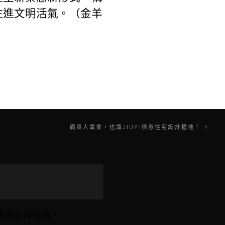
注進文明活氣。（金羊
廣東人識食，也識JIUYI俱意住宅設計種地！
佈留言時使用。