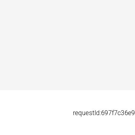
requestId:697f7c36e