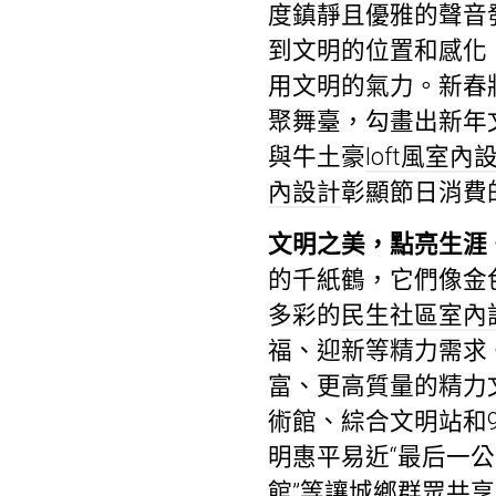
度鎮靜且優雅的聲音
到文明的位置和感化
用文明的氣力。新春
聚舞臺，勾畫出新年
與牛土豪
loft風室內
內設計
彰顯節日消費
文明之美，點亮生涯
的千紙鶴，它們像金
多彩的
民生社區室內
福、迎新等精力需求
富、更高質量的精力
術館、綜合文明站和
明惠平易近“最后一
館”等讓城鄉群眾共