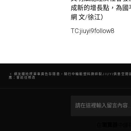
成新的增長點，為國
網 文/徐江）
TC:jiuyi9follow8
文
網友曝哈啰單車廣告存隱患，騎行中輪轂塑料牌碎裂JIUYI俱意空
應：會前往修改
章
導
覽
在
瀏覽器
中儲