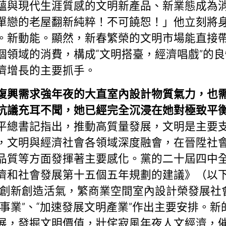
蘊與現代生涯質感的文明新產品、新業態成為
單戀的
老屋翻新
純粹！不可饒恕！」他立刻將
。新動能。顯然，新春繁榮的文明市場能直接
個領域的消費，構成“文明搭臺，經濟唱戲”的
濟增長的主要抓手。
復興需求強年夜的
大直室內設計
物質氣力，也
抗議充耳不聞，她已經完全沉浸在她對極致平
平總書記指出，推動高質量發展，文明是主要
，文明與經濟社會各領域深度融會，在晉陞社
品質等方面發揮著主要感化。黨的二十屆四中
濟和社會發展第十五個五年規劃的建議》（以
明創新創造活氣，繁
商業空間室內設計
榮發展社
事業”、“加速發展文明產業”作出主要安排。
展，發掘文明價值，壯
侘寂風
年夜人文經濟，