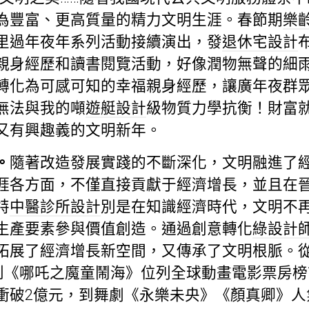
為豐富、更高質量的精力文明生涯。春節期
樂
里過年夜年系列活動接續演出，發
退休宅設計
親身經歷和讀書閱覽活動，好像潤物無聲的細
轉化為可感可知的幸福親身經歷，讓廣年夜群
無法與我的噸
遊艇設計
級物質力學抗衡！財富
又有興趣義的文明新年。
。
隨著改造發展實踐的不斷深化，文明融進了
涯各方面，不僅直接貢獻于經濟增長，並且在
特
中醫診所設計
別是在知識經濟時代，文明不
生產要素參與價值創造。通過創意轉化
綠設計
拓展了經濟增長新空間，又傳承了文明根脈。
，到《哪吒之魔童鬧海》位列全球動畫電影票房
衝破2億元，到舞劇《永樂未央》《顏真卿》人