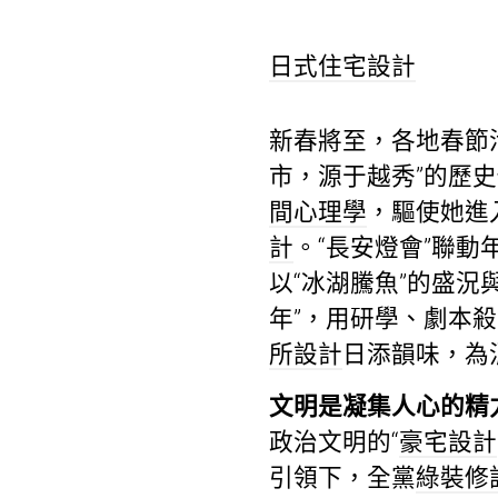
日式住宅設計
新春將至，各地春節
市，源于越秀”的歷史
間心理學
，驅使她進
計
。“長安燈會”聯
以“冰湖騰魚”的盛
年”，用研學、劇本殺
所設計
日添韻味，為
文明是凝集人心的精
政治文明的“
豪宅設計
引領下，全黨
綠裝修