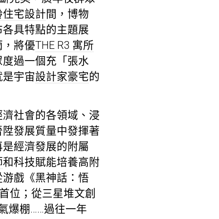
齡住宅設計
間，博物
布各具特點的主題展
雨，將優
THE R3 寓所
眾度過一個充「張水
就是宇宙
設計家豪宅
的
經濟社會的各領域、浸
晉陞發展質量中發揮著
再是經濟發展的附屬
師
和科技賦能培養高附
從游戲《黑神話：悟
榜首位；從三星堆文創
氣爆棚……過往一年