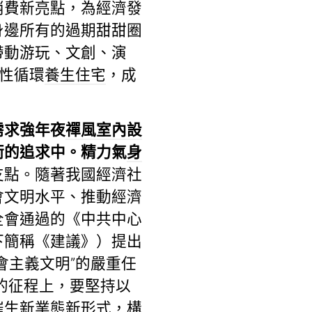
消費新亮點，為經濟發
身邊所有的過期甜甜圈
帶動游玩、文創、演
良性循環
養生住宅
，成
需求強年夜
禪風室內設
衡的追求中。精力氣
身
支點。隨著我國經濟社
會文明水平、推動經濟
全會通過的《中共中心
下簡稱《建議》）提出
會主義文明”的嚴重任
新的征程上，要堅持以
催生新業態新形式，構