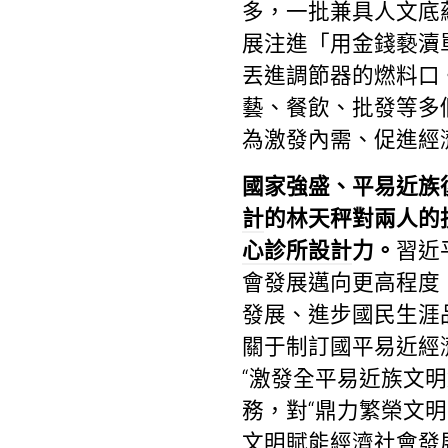
多，一批兼具人文底
展注進「用金錢褻瀆
丟進調節器的燃料口
藝、餐飲、批發等多
為激發內需、促進經
國家強盛、平易近族
計
的林天秤對兩人的
心診所設計
力。
習近
會發展邁向更高程度
發展、進步國民生涯
關于制訂國平易近經
“激發全平易近族文
務，對“鼎力繁榮文明
文明賦能經濟社會發