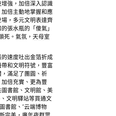
夜增強，加倍深入認識
，加倍主動地掌握和應
登場，多元文明表達齊
和的張水瓶的「傻氣」
鎖死。氣氛，
天母室
張的速度吐出金箔折成
紐帶和文明符號，豐富
體，滿足了團圓、祈
，加倍充實、更為豐
共圖書館、文明館、美
房、文明驛站等買通文
圖書館、“云端博物
不斷完美，廣年夜群眾