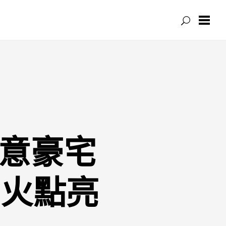
俱意豪宅
”火點亮