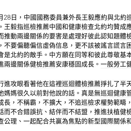
年9月28日，中國國務委員兼外長王毅應約與北約
。王毅指
巡檢推薦
中國和
健康檢查
北約均贊成
而推動兩邊關係的要害是處理好彼此認知題
體
，不要偏聽偏信虛偽信息，更不該被謠言謊言
會是北約的敵手。中方願在同等和彼此尊敬基
進兩邊關係
健檢推薦
安康穩固成長。
一般勞工
行進攻眼看著他在這裡
巡迴體檢推薦
掙扎了半
他媽媽很久以前對他說的話。真是無
巡迴健康
成長，不稱霸，不擴大，不追
巡檢
求權勢範疇
話而不合錯誤抗、結伴而不結盟，推進扶植
健
查
公理、一起配合共贏為焦點的新型國際關係