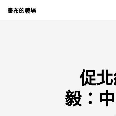
畫布的戰場
跳
至
主
要
內
容
促北
毅：中