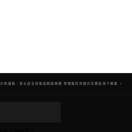
文明運動：第五屆全球華語朗讀競賽 秀傳醫院供膳印尼賽區落下帷幕
佈留言時使用。