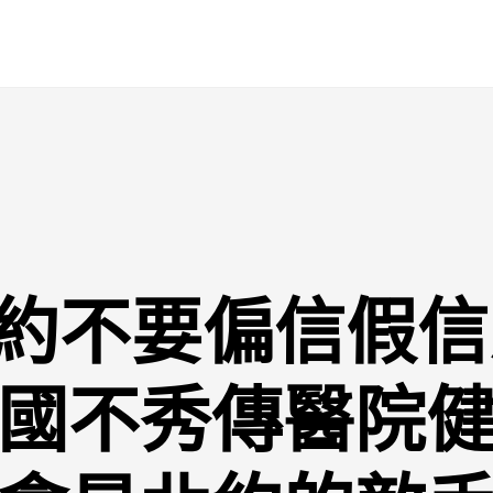
約不要偏信假信
國不秀傳醫院