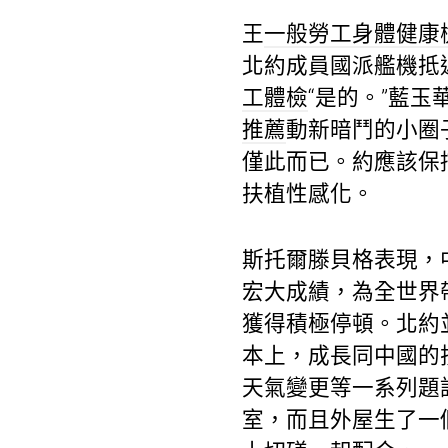
王
一般勞工身體健康
北約成員國派艦機抵
工體檢
“是的。”藍
推薦
動新暗鬥的小圈
僅此而已。約應該保
扶植性感化。
斯托爾滕貝格表現，
宏大成績，為全世界
獲得積極停頓。北約
本上，成長同中國的
天氣變更等一系列題
室，而且外屋生了一