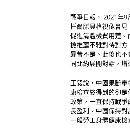
戰爭日報， 2021
托爾滕貝格視像會見
促進清
體檢費用
楚。
檢推薦
不雅對待對方
曩昔不是、此後也不
同北約展開對話，增
王毅說，中國果斷奉
康檢查
終得到的卻是
政策，一直保持戰爭
長盈利。中國保持對
一般勞工身體健康檢