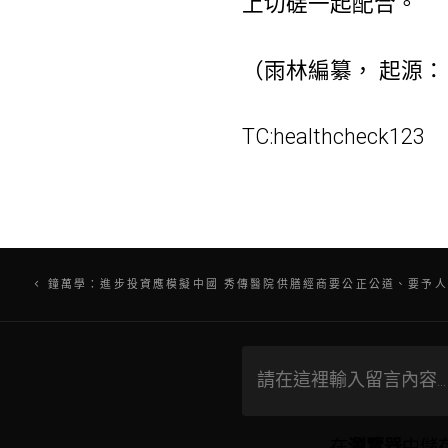
上切磋一起配合。
（雨林編纂， 起源：
TC:healthcheck123
文
鐘萬學：進步投資應模擬中國 秀傳醫院供膳經商要公正公道、要予
章
導
在
瀏覽器
中儲