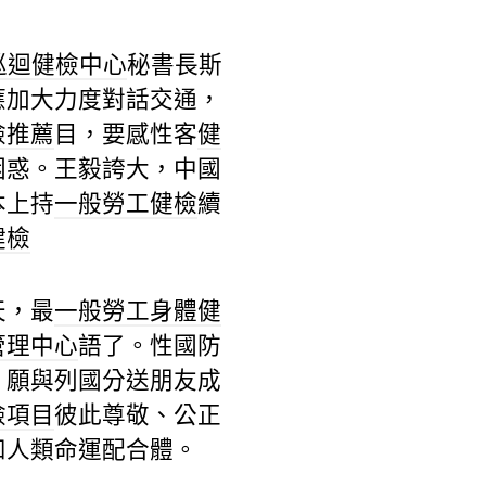
巡迴健檢中心
秘書長斯
應加大力度對話交通，
檢推薦
目，要感性客
健
困惑。王毅誇大，中國
本上持
一般勞工健檢
續
健檢
天，最
一般勞工身體健
管理中心
語了。性國防
，願與列國分送朋友成
檢項目
彼此尊敬、公正
和人類命運配合體。