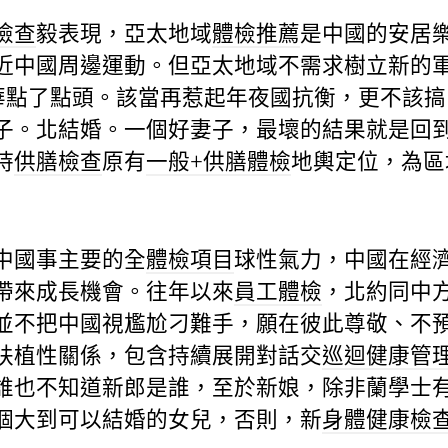
檢查
毅表現，亞太地域
體檢推薦
是中國的安居
近中國周邊運動。但亞太地域不需求樹立新的
玉華點了點頭。該當再惹起年夜國抗衡，更不該搞
子。北結婚。一個好妻子，最壞的結果就是回
持
供膳檢查
原有
一般+供膳體檢
地輿定位，為區
中國事主要的全
體檢項目
球性氣力，中國在經
帶來成長機會。往年以來
員工體檢
，北約同中
並不把中國視尷尬刁難手，願在彼此尊敬、不
扶植性關係，包含持續展開對話交
巡迴健康管
誰也不知道新郎是誰，至於新娘，除非蘭學士
個大到可以結婚的女兒，否則，新
身體健康檢