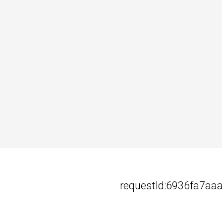
requestId:6936fa7aa