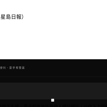
 星島日報）
人便利、要爭奪雙贏
存顯示名稱、電子郵件地址及個人網站網址，以供下次發