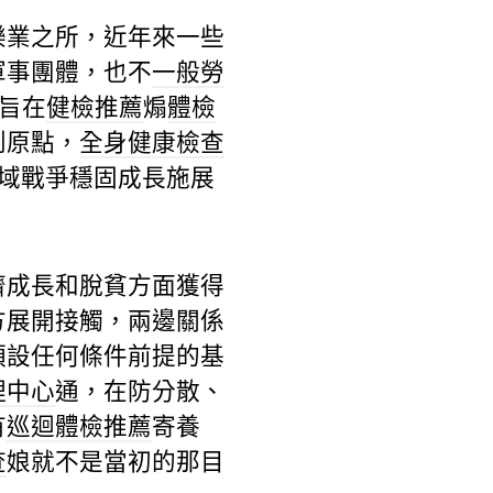
樂業之所，近年來一些
軍事團體，也不
一般勞
旨在
健檢推薦
煽
體檢
到原點，
全身健康檢查
域戰爭穩固成長施展
濟成長和脫貧方面獲得
方展開接觸，兩邊關係
預設任何條件前提的基
理中心
通，在防分散、
有
巡迴體檢推薦
寄養
查
娘就不是當初的那目