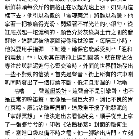
新鮮蒜頭每公斤的價格正在以超光速上漲，如果再這
樣下去，他引以為傲的「靈魂蒜泥」將難以為繼。他
拿著一把被磨得光滑、閃耀著不祥光芒的小銀勺，從
缸底撈起一坨濃稠的、顏色介於灰綠與土黃之間的發
酵物。這蒜泥被他照顧得像稀世珍寶，每隔三小時，
他就要用手指彈一下缸邊，確保它能感受到**「溫和
的震動」**，以助其在精神上達到圓滿。就在廖沾沾
專注於與蒜泥進行心靈交流時，外面的世界開始發出
一些不對勁的信號。首先是聲音。街上所有的汽車喇
叭同時發出了一個持續不斷、低沉且潮濕的「咕嚕
——咕嚕——」聲
遊艇設計
。這聲音不是引擎聲，也不
是正常的鳴笛聲，而像是一個巨大的、消化不良的胃
在哀嚎。廖沾沾皺著眉頭，這嚴重干擾了他蒜泥的
「寧靜冥想」。他決定出去看個究竟，順手從桌上拿
了一張髒兮兮的，印著《沾醬秘笈》封面的皺衛生
紙，塞進口袋以備不時之需。他一腳踏出店門，立刻