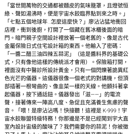
「當世間萬物的交通都被麵皮的氣味籠罩，且燈號恒
綠、聲如湯沸時，便是宇宙水餃臨界點到來之時。」
「七點五個地球年…怎麼這麼快？」廖沾沾猛地衝回
店裡，衝到後廚，打開了一個藏在舊冰櫃後面的暗
門。暗門
親子空間設計
裡放著一個老舊的、像是古代
金屬保險
日式住宅設計
箱的東西。他輸入了密碼：
「一醬二醋三油四辣五蒜泥」（這是醬料界的基礎公
式，只有像他這樣的傳統派才會用）。保險箱打開，
裡面沒有
中醫診所設計
黃金，只有一個閃爍著詭異紅
色光芒的儀器。這儀器很像一個老式的對講機，但頂
部插著一根彎曲的、像韭菜一樣的天線。他顫抖著拿
起儀器，按下通話鈕。儀器發出「滋——」的電流
聲，接著傳來一陣高八度、急促且充滿養生焦慮的聲
音。「喂！是廖沾沾嗎！快接聽！這裡是 K-999！宇
宙水餃聯盟特級特務！你那邊是不是已經聞到宇
大直
室內設計
宙級的酸味了？我們需要你的蒜泥！你被徵