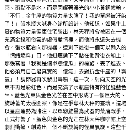
雨。雨點不是水，而是閃耀著淚光的小小黃銅齒輪。
「不行！金牛座的物質力量太強了！我的單戀被汙染
了！」張水瓶大喊
身心診所設計
。他知道，如果牛土
豪的物質力量
健康住宅
勝出，林天秤將會被困在一個
充滿金錢和俗氣的虛假愛情裡，而他將永遠失去機
會。張水瓶看向那機器，還剩下最後一個可以輸入的
「情緒燃料」口。他迅速撕下了貼在他背後衣領上，
那張寫著「我就是個單戀傻瓜」的標籤，丟了進去。
他必須用自己最真實的「傻氣」去對抗金牛座的「霸
氣」！調節器再次發出轟鳴，這一次，射向天空的光
束不再是彩虹色，而是充滿了水瓶座特有的怪誕藍色
**。藍色光束與金色光芒在空中形成了一個巨大的、
旋轉著的太極圖案，像是在爭奪林天秤的靈魂。這場
以星座運勢為賭注、以單戀能量為武器的荒唐戰爭，
正式打響了。藍色與金色的光芒在林天秤咖啡館上空
劇烈衝撞，創造出一個不斷旋轉的怪異氣旋。這些千