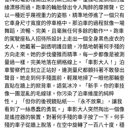
緣漂移而過。跑車的輪胎發出令人陶醉的摩擦聲，它
以一種近乎蔑視重力的姿態，精準地停進了一個只有
它車身尺寸寬度的停車格中。那泊車的過程就像一場
舞蹈，流暢、完美，且毫無任何多餘的動作**。跑車
的駕駛座
私人招待所設計
上走出一個全身黑色皮衣的
女人，她戴著一副透明護目鏡，冷酷地朝著何手殘的
方向走來。她的步伐優雅而精準，每一步都像是被測
量過一樣，完美地落在網格線上。「車影大人！」泊
車警察們立刻立正站好，連測量尺都顫抖著不敢發出
聲音。她走到何手殘面前，輕蔑地掃了一眼他那輛垂
直貼在牆上的掀背車，語氣冰冷。「新手，你的車技
像一團混亂的毛線球。你污染了泊車維度的純粹
性。」「但你的後視鏡貼紙——『永不放棄』，讓我
看到了一絲愚蠢的勇氣。」車影大人突然掏出一個像
是遙控器的裝置，對著何手殘的車子按了一下。何手
殘的車子從牆上脫落，在空中旋轉了一百八十度，穩