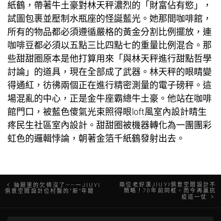
紙鶴，帶著牛土豪對林天秤濃烈的「財富佔有慾」，
試圖包裹並壓制水瓶座的怪誕藍光。她那間咖啡館，
所有的物品都必須遵循嚴格的黃金分割比例擺放，連
咖啡豆都必須以五點三比四點七的重量比例混合。那
些甜甜圈原本是他打算用來「與林天秤進行甜點哲學
討論」的道具，現在全部成了武器。林天秤的眼睛變
得通紅，彷彿兩個正在進行精密測量的電子磅秤。這
場混亂的中心，正是金牛座霸總牛土豪。他站在咖啡
館門口，被藍色傻氣光束照得眼
loft風室內設計
睛生
疼
民生社區室內設計
。甜甜圈被機器轉化為一團團彩
虹色的邏輯悖論，朝著金箔千紙鶴發射出去。
文
兩位老好漢JIUYI俱意空間設計不
抽屜里的欠條沒了——一JIUYI
簡略！70年前同框，而今再贏抗
俱意空間設計位村醫的“新”年關
疫這一仗
章