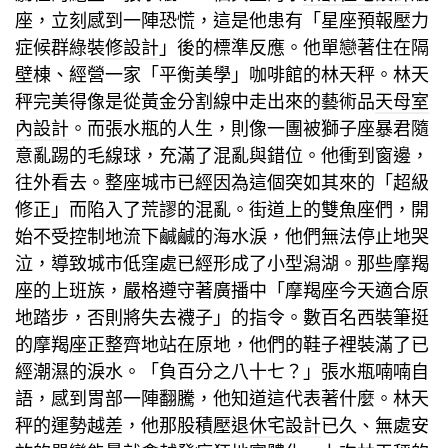
座，立刻感到一陣恐慌，這是他患有「星座預報壓力
症候群
綠裝修設計
」後的標準反應。他單戀著住在隔
壁棟、經營一家「平衡美學」咖啡館的林天秤。林天
秤完美得像是從黃金分割線中走出來的藝術品
天母室
內設計
。而張水瓶的人生，則像一團被獅子座暴君隨
意亂踢的毛線球，充滿了混亂與錯位。他衝到窗邊，
往外看去。整座城市已經因為這個突如其來的「超級
修正」而陷入了荒謬的混亂。街道上的雙魚座們，開
始不受控制地流下鹹鹹的海水淚，他們無法停止地哭
泣，導致城市低窪處已經形成了小型潟湖。那些摩羯
座的上班族，嚴格遵守著廣播中「摩羯座今天適合原
地踏步，否則將失去襪子」的指令。數百名西裝筆挺
的摩羯座正整齊地站在原地，他們的鞋子裡裝滿了已
經潮濕的淚水。「負百分之八十七？」張水瓶喃喃自
語，感到胃部一陣翻騰，他知道這代表著什麼。林天
秤的運勢越差，他那股積壓
退休宅設計
已久、無處安