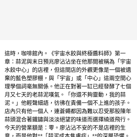
這時，咖啡館內。《宇宙水餃與終極醬料師》第一
章：蒜泥與末日預兆廖沾沾坐在他那間被稱為「宇宙
水餃中心」的店裡，但這間店的外觀更像是一個被遺
棄的藍色塑膠棚，與「宇宙」或「中心」這兩
空間心
理學
個詞毫無關係。他正在對著一缸已經發酵了七個
月又七天的老蒜泥嘆氣。「你還不夠靈動，我的蒜
泥。」他輕聲細語，彷彿在責備一個不上進的孩子。
店內只有他一個人，連蒼蠅都因為難以忍受那股陳年
蒜頭混合著鐵鏽與淡淡絕望的味道而選擇繞道飛行。
今天的營業額是：零。廖沾沾不安的不是店裡的生
意，而是他對**「蒜泥成本焦慮症」**的深層恐懼。