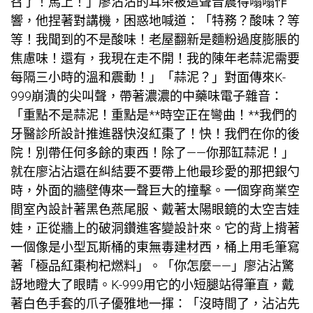
召了！馬上！」廖沾沾的耳朵被這聲音震得嗡嗡作
響，他捏著對講機，困惑地喊道：「特務？酸味？等
等！我聞到的不是酸味！
老屋翻新
是麵粉過度膨脹的
焦慮味！還有，我現在走不開！我的陳年老蒜泥需要
每隔三小時的溫和震動！」「蒜泥？」對面傳來K-
999崩潰的尖叫聲，帶著濃濃的中藥味電子雜音：
「重點不是蒜泥！重點是**時空正在彎曲！**我們的
牙醫診所設計
推進器快沒紅棗了！快！我們在你的後
院！別帶任何多餘的東西！除了——你那缸蒜泥！」
就在廖沾沾還在糾結要不要帶上他最珍愛的那把銀勺
時，外面的牆壁傳來一聲巨大的撞擊。一個穿
商業空
間室內設計
著黑色燕尾服、戴著太陽眼鏡的太空吉娃
娃，正從牆上的破洞鑽進
客變設計
來。它的背上揹著
一個像是小型瓦斯桶的東
無毒建材
西，桶上用毛筆寫
著「極品紅棗枸杞燃料」。「你怎麼——」廖沾沾驚
訝地瞪大了眼睛。K-999用它的小短腿站得筆直，戴
著白色手套的爪子優雅地一揮：「沒時間了，沾沾先