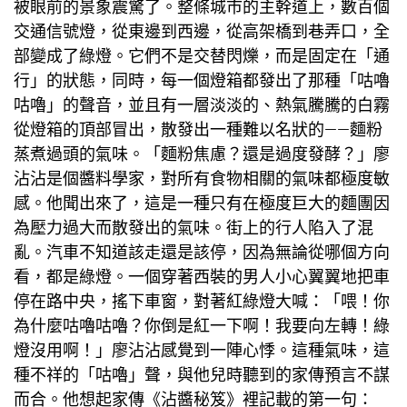
被眼前的景象震驚了。整條城市的主幹道上，數百個
交通信號燈，從東邊到西邊，從高架橋到巷弄口，全
部變成了綠燈。它們不是交替閃爍，而是固定在「通
行」的狀態，同時，每一個燈箱都發出了那種「咕嚕
咕嚕」的聲音，並且有一層淡淡的、熱氣騰騰的白霧
從燈箱的頂部冒出，散發出一種難以名狀的——麵粉
蒸煮過頭的氣味。「麵粉焦慮？還是過度發酵？」廖
沾沾是個醬料學家，對所有食物相關的氣味都極度敏
感。他聞出來了，這是一種只有在極度巨大的麵團因
為壓力過大而散發出的氣味。街上的行人陷入了混
亂。汽車不知道該走還是該停，因為無論從哪個方向
看，都是綠燈。一個穿著西裝的男人小心翼翼地把車
停在路中央，搖下車窗，對著紅綠燈大喊：「喂！你
為什麼咕嚕咕嚕？你倒是紅一下啊！我要向左轉！綠
燈沒用啊！」廖沾沾感覺到一陣心悸。這種氣味，這
種不祥的「咕嚕」聲，與他兒時聽到的家傳預言不謀
而合。他想起家傳《沾醬秘笈》裡記載的第一句：