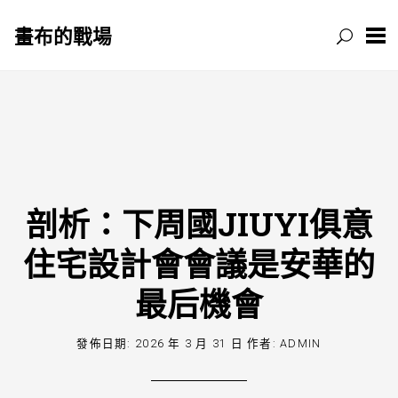
畫布的戰場
跳
至
主
要
內
容
剖析：下周國JIUYI俱意
住宅設計會會議是安華的
最后機會
發佈日期:
2026 年 3 月 31 日
作者:
ADMIN