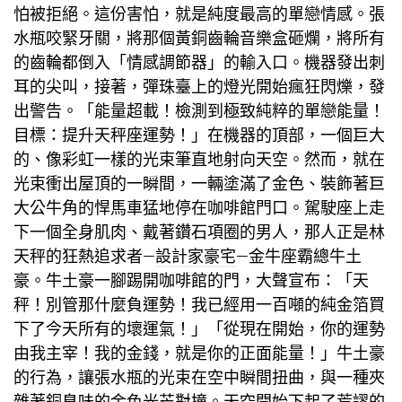
怕被拒絕。這份害怕，就是純度最高的單戀情感。張
水瓶咬緊牙關，將那個黃銅齒輪音樂盒砸爛，將所有
的齒輪都倒入「情感調節器」的輸入口。機器發出刺
耳的尖叫，接著，彈珠臺上的燈光開始瘋狂閃爍，發
出警告。「能量超載！檢測到極致純粹的單戀能量！
目標：提升天秤座運勢！」在機器的頂部，一個巨大
的、像彩虹一樣的光束筆直地射向天空。然而，就在
光束衝出屋頂的一瞬間，一輛塗滿了金色、裝飾著巨
大公牛角的悍馬車猛地停在咖啡館門口。駕駛座上走
下一個全身肌肉、戴著鑽石項圈的男人，那人正是林
天秤的狂熱追求者—
設計家豪宅
—金牛座霸總牛土
豪。牛土豪一腳踢開咖啡館的門，大聲宣布：「天
秤！別管那什麼負運勢！我已經用一百噸的純金箔買
下了今天所有的壞運氣！」「從現在開始，你的運勢
由我主宰！我的金錢，就是你的正面能量！」牛土豪
的行為，讓張水瓶的光束在空中瞬間扭曲，與一種夾
雜著銅臭味的金色光芒對撞。天空開始下起了荒謬的