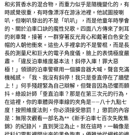
和劣質香水的混合物，而重力似乎是隨機變化的，有
時感覺很重，有時像漂浮在游泳池裡。他試圖按喇
叭，但喇叭發出的不是「叭叭」，而是他童年時學會
的、關於泊車口訣的魔性兒歌。四面八方傳來了刺耳
的剎車聲，接著，一群穿著反光背心和戴著白色安全
帽的人朝他衝來。這些人手裡拿的不是警棍，而是長
長的測量尺和巨大的電子角度儀，臉上的表情極度嚴
肅。「違反泊車維度基本法！斜停入庫！罪大惡
極！」領頭的泊車警察用一個擴音器大喊，聲音充滿
機械感。「我、我沒有斜停！我只是垂直停在了牆壁
上！」何手殘趕緊為自己辯解，但聲音因為恐懼而顫
抖。
綠設計師
「垂直泊車？那是在第三次元的行為，
在這裡，你的車體與停車線的夾角是——八十九點七
度！按照維度法則，你必須接受懲罰！」懲罰的內容
是：無限次觀看一部名為**《新手泊車七百次失敗集
錦》的紀錄片，直到哭泣為止。就在這時，一輛像是
從科幻電影裡開出來的黑色跑車，優雅地從網格的邊