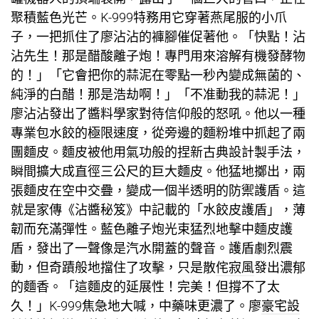
聚積藍色光芒。K-999特務用它穿著燕尾服的小爪
子，一把抓住了廖沾沾的褲腳催促著他。「快點！沾
沾先生！那是醋酸離子炮！專門用來溶解有機發酵物
的！」「它會把你的蒜泥在零點一秒內變成無菌的、
純淨的白醋！那是浩劫啊！」「不准動我的蒜泥！」
廖沾沾發出了醬料學家對待信仰般的怒吼。他以一種
專業包水餃的極限速度，從旁邊的麵粉堆中抓起了兩
團麵皮。麵皮被他用氣功般的捏
新古典設計
製手法，
瞬間擴大成直徑三公尺的巨大麵皮。他猛地擲出，兩
張麵皮在空中交疊，變成一個半透明的防禦護盾。這
就是家傳《沾醬秘笈》中記載的「水餃皮護盾」，薄
韌而充滿彈性。藍色離子炮光束猛烈地擊中麵皮護
盾，發出了一聲像是汽水開蓋的聲音。護盾劇烈震
動，但奇蹟般地擋住了攻擊，只是散
侘寂風
發出濃郁
的麵香。「這麵皮的延展性！完美！但撐不了太
久！」K-999焦急地大喊，中藥味更濃了。廖
豪宅設