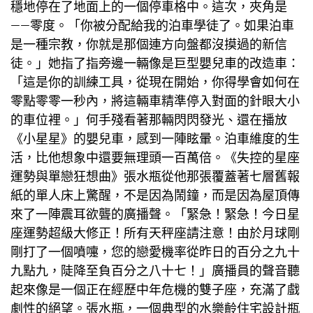
穩地停在了地面上的一個停車格中。這次，夾角是
——零度。「你被分配給我的泊車學徒了。如果泊車
是一種宗教，你就是那個連方向盤都沒摸過的新信
徒。」她指了指旁邊一輛像是巨型嬰兒車的改造車：
「這是你的訓練工具，從現在開始，你得學會如何在
零點零零一秒內，將這輛車精準停入對面的針眼大小
的車位裡。」何手殘看著那輛閃閃發光、還在播放
《小星星》的嬰兒車，感到一陣眩暈。泊車維度的生
活，比他想象中還要無理頭一百萬倍。《失控的星座
運勢與單戀狂想曲》張水瓶從他那張覆蓋著七層舊報
紙的單人床上驚醒，不是因為鬧鐘，而是因為屋頂傳
來了一陣震耳欲聾的廣播聲。「緊急！緊急！今日星
座運勢超級大修正！所有天秤座請注意！由於月球剛
剛打了一個噴嚏，您的戀愛機率從昨日的百分之九十
九點九，陡降至負百分之八十七！」廣播員的聲音聽
起來像是一個正在經歷中年危機的雙子座，充滿了戲
劇性的絕望。張水瓶，一個典型的水
樂齡住宅設計
瓶