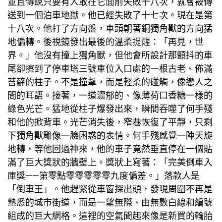
並且傳說只要有人敢在它面前失敗十八次，就會被傳
送到一個泊車地獄。他已經失敗了十七次。現在是第
十八次。他打了方向盤，車頭朝著銅獨角獸的方向猛
地偏轉。後視鏡發出最後的溫柔提醒：「再見，世
界。」他沒有撞上獨角獸，但他
會所設計
那顫抖的車
尾卻擦到了停車塔三號車位入口處的一根古老、佈滿
苔蘚的柱子。不是撞擊，而是輕柔的碰觸，像戀人之
間的耳語。接著，一道濃郁的、像薄荷口香糖一樣的
綠色光芒。猛地從柱子爆發出來，瞬間吞噬了何手殘
和他的掀背車。光芒消失後，窄巷恢復了平靜，只剩
下獨角獸雕像一臉困惑的表情。何手殘感覺一陣天旋
地轉，等他回過神來，他的車子竟然垂直停在一個貼
滿了巨大獎狀的牆壁上。獎狀上寫著：「完美倒車入
庫獎——第零點零零零零零九度偏差。」落款人是
「倒車王」。他趕緊從車窗探出頭，發現周圍不再是
熟悉的城市街道，而是一望無際、由無數白線和編號
組成的巨大網格。這裡的空氣聞起來像是新買的輪胎