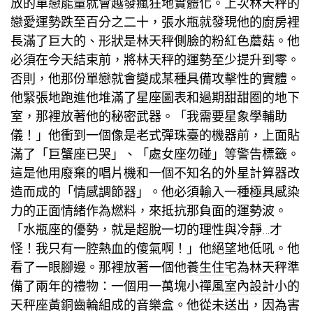
放的單戀能量就會越發瘋狂地實體化。上次林天秤的
戀愛運勢跌至百分之二十，張水瓶就發現他的廚房裡
長滿了巨大的、形狀是林天秤側臉的粉紅色蘑菇。他
必須在今天結束前，將林天秤的運勢至少提升到零。
否則，他那份單戀就會變成某種具備攻擊性的實體。
他緊張地跑進他堆滿了星座圖表和過期甜甜圈的地下
室，那裡放著他的秘密武器。「我需要星象學輔助
儀！」他衝到一個像是老式彈珠臺的機器前，上面貼
滿了「巨蟹座已哭」、「處女座勿碰」等警告標籤。
這是他用廢棄的唱片機和一個不知名的外星計算器改
造而成的「情感調節器」。他必須輸入一種極具感染
力的正面情緒作為燃料，來抵抗那負面的運勢波。
「水瓶座的優勢，就是超脫一切的理性與冷靜…才
怪！我只有一腔熱血的傻氣啊！」他絕望地低吼。他
看了一眼腳邊。那裡放著一個他
養生住宅
為林天秤準
備了兩年的禮物：一個用一萬塊小
禪風室內設計
小的
天秤座黃銅齒輪組成的音樂盒。他從未送出，因為害