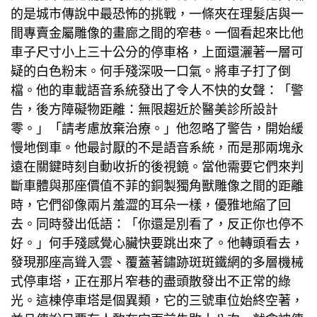
的是城市傳說中最恐怖的挑戰，一條夾在理髮店與一
間專賣金屬雕像的畫廊之間的窄巷。一個看起來比他
車子尺寸小上三十公分的停車格，上面還灑著一層可
疑的白色粉末。何手殘深吸一口氣。將車子打了倒
檔。他的車載語音系統發出了令人不快的女聲：「警
告，後方障礙物距離：無限趨近於
醫美診所設計
零。」「請考慮放棄治療。」他忽略了警告，開始緩
慢地倒車。他最討厭的不是語音系統，而是那兩塊永
遠在關鍵時刻自動收折的後視鏡。當他需要它們來判
斷車體與那座價值不菲的銅製獨角獸雕像之間的距離
時，它們卻像兩片羞澀的耳朵一樣，優雅地縮了回
去。同時發出低語：「你還是別看了，反正你也停不
好。」何手殘感覺心臟快要跳出來了。他轉頭看去，
發現那座高聳入雲、覆蓋著鏽跡斑斑鐵網的多層機械
式停車塔，正在那片窄巷的盡頭散發出不正常的綠
光。這棟停車塔是個異類，它的三號車位始終空著，