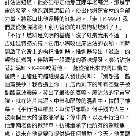
計
沾沾知道，他必須帶走他那缸陳年老蒜泥，那是宇
宙的希望。他跑到蒜泥缸前，使出他搬運食材的全部
力量，將那口比他還胖的缸抱起。「走！K-999！我
們要從後院逃跑！別再管你的紅棗枸杞燃料了！」
「不行！燃料是文明的基礎！沒了紅棗我飛不遠！」
吉娃娃特務抗議。它用小嘴咬住廖沾沾的衣領，同時
開啟了它背上的枸杞推進器。推進器發出「滋滋」的
輕微煎煮聲，伴隨著一股濃郁的蔘味爆發。廖沾沾抱
著蒜泥缸、K-999咬著他，一起從撞出來的洞口衝向
後院。王醋狂的醋罐機器人發出尖叫：「別想逃！醬
油黨餘孽！我會追上你！」店內剩下的所有空盤子被
醋酸氣波震碎，發出了最後的哀鳴。廖沾沾的宇宙冒
險，就在這片蒜泥、中藥和醋酸的混亂中，拉開了帷
幕。《平行泊車維度：車位爭奪戰》何手殘的人生，
被兩個巨大的陰影籠罩著：停車費，以及平行泊車。
他那輛老舊的掀背車，彷彿繼承了他所有的駕駛焦
慮，從未在他需要時提供過任何幫助。今天，他面臨