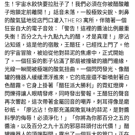
生！宇宙水餃快要拉肚子了！我們必須在你被醋酸離
子炮鎖定前離開！」話音未落，一股極致尖銳、刺鼻
的酸氣猛地從店門口灌入
THE R3 寓所
，伴隨著一個
狂妄自大的電子音效：「警告！這裡的醬油比例嚴重
失衡！百分之九十九點九九的醋，才是真理！」廖沾
沾知道，這是他的宿敵，王醋狂，已經找上門了。他
的宇宙冒險，被迫從他對蒜泥的焦慮中，正式開始
了。一個狂妄的影子佔滿了那扇被撞破的牆門邊緣，
光線一瞬間被極端的酸氣扭曲。一個閃閃發光、像醋
罐的機器人緩緩漂浮進來，它的底座還不斷噴射著白
色醋霧。它身上掛著「醋狂派大勝利」的霓虹燈牌，
閃爍得讓人眼睛發疼，同時發出警報。王醋狂的聲音
再次響起，這次帶著金屬回音的嘲弄，刺耳得像是磨
砂紙。「廖沾沾！你那充滿腐敗氣味的蒜泥，是對醬
料學的侮辱！必須淨化！」「你將為你那百分之五的
醬油，以及百分之九十五的邪惡蒜頭付出代價！」醋
罐機器人的頂端裂開，露出了一個巨大的管口，正在