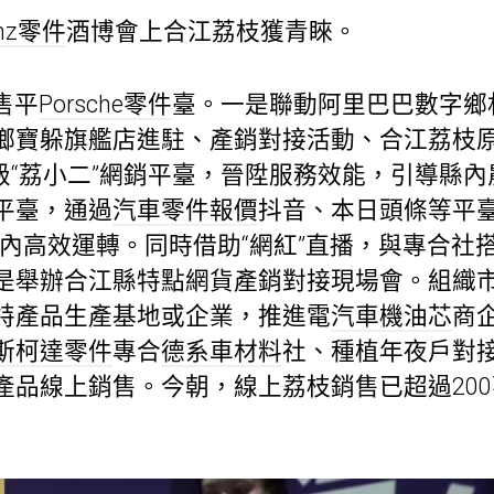
nz零件
酒博會上合江荔枝獲青睞。
售平
Porsche零件
臺。一是聯動阿里巴巴數字鄉
鄉寶躲旗艦店進駐、產銷對接活動、合江荔枝
升級“荔小二”網銷平臺，晉陞服務效能，引導縣
平臺，通過
汽車零件報價
抖音、本日頭條等平臺
縣內高效運轉。同時借助“網紅”直播，與專合社
是舉辦合江縣特點網貨產銷對接現場會。組織
特產品生產基地或企業，推進電
汽車機油芯
商
斯柯達零件
專合
德系車材料
社、種植年夜戶對
產品線上銷售。今朝，線上荔枝銷售已超過20