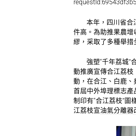
requestId:69543df3b
本年，四川省合
件
高。為助推果農增
繆，采取了多種舉措
強塑“千年荔城”
動推廣宣傳合江荔枝
動，在合江、白鹿、
首屆中外埠理標志產
制印有“合江荔枝”圖
江荔枝宣
油氣分離器