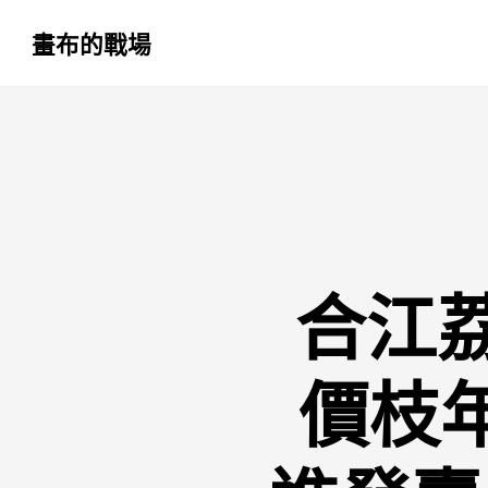
畫布的戰場
跳
至
主
要
內
容
合江荔
價枝