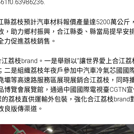
561f0.63986236.
江縣荔枝預計
汽車材料報價
產量達5200萬公
收，助力鄉村振興，合江縣委、縣當局提早安
全力促進荔枝銷售。
合江荔枝brand。一是舉辦以“讓世界愛上合江
；二是組織荔枝年夜戶參加中
汽車冷氣芯
國國
堯壩等高速路服務區展現展銷合江荔枝，同時
品博覽會展覽館，通過中國國際電視臺CGTN
樣的荔枝直供運輸外包裝，強化合江荔枝bran
改良版
傳渠道。