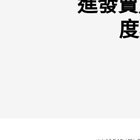
進發賣
度