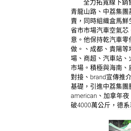
全力拓寬線下銷
青龍山路、中荔集團
賣，同時組織盒馬鮮
省市市場
汽車空氣芯
意。他保持乾
汽車零
做。、成都、貴陽等
場、商超、汽車站、
市場。積極與海南、
對接、brand宣傳
基礎，引進中荔集團
american、加
破4000萬公斤，
德系