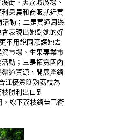
之溪街、美荔城廣場、
便利果農和商販就近買
購活動；二是買通周邊
也會表現出她對她的好
，更不用說同意讓她去
農貿市場、生果專業市
銷活動；三是拓寬國內
場渠道資源，開展產銷
合江優質晚熟荔枝為
荔枝勝利出口到
今朝，線下荔枝銷量已衝