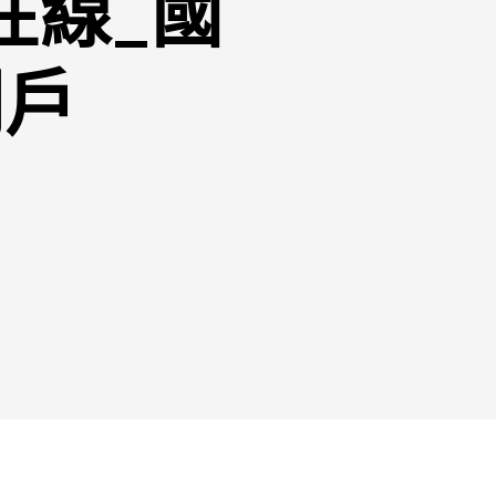
在線_國
門戶