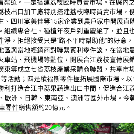
售渠道。一是搭建荔枝臨時買賣市場。在縣內
荔枝出口加工廠特別搭建荔枝臨時買賣市場，
生、四川宴美佳等15家企業到農戶家中開展直
。組織專合社、種植年夜戶到重慶絕了，並且
件
淨，拒絕接受只是“路不平時幫助他”的好意
地區與當地經銷商對聯繫
賓利零件
談，在當地
火車站、飛機場等點位，開展合江荔枝宣傳展
廣東等成立七省荔枝產業采購商聯盟，共享市
推介等活動；四是積
福斯零件
極拓展國際市場。以
勝利打造合江中荔果蔬進出口中間，促進合江
拿年夜、歐洲、日韓、東南亞、澳洲等國外市場。
車零件
銷售額約20億元。