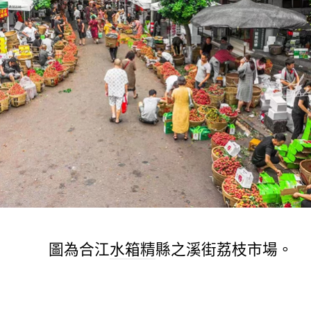
圖為合江
水箱精
縣之溪街荔枝市場。