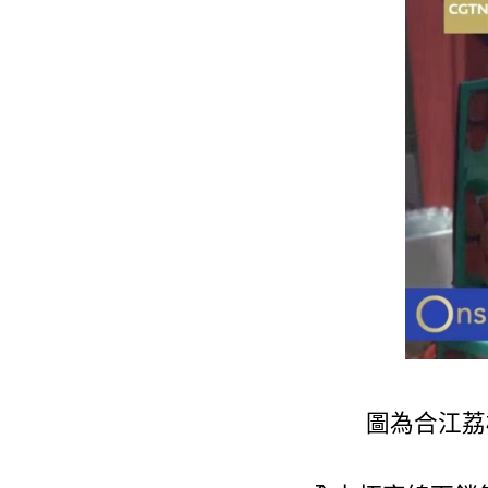
圖為合江荔