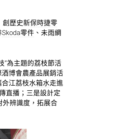
斤，創歷史新
保時捷零
排
Skoda零件
、未雨綢
荔枝”為主題的荔枝節活
際酒博會農產品展銷活
攜合江荔枝
水箱水
走進
宣傳直播；三是設計定
d對外辨識度，拓展合