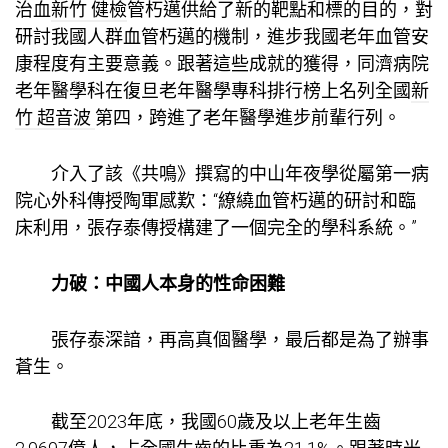
治血
新竹 健檢
管朽邁供給了新的靶點和標的目的，對
研討我國人群血管朽邁的機制，進步我國老年血管安
康程度有主要意義。跟著這些成就的獲得，同濟病院
老年醫學科在復旦老年醫學專科排行榜上名列全國
新
竹 超音波
第四，跨進了老年醫學進步前輩行列。
介入了該《共鳴》撰寫的中山年夜學從屬第一病
院心外科傳授陶軍感歎：“繚繞血管朽邁的研討和臨
床利用，張存泰傳授構建了一個完全的學科系統。”
力破：中國人本身的性命困難
張存泰深諳，再高真個醫學，最后都是為了辦事
蒼生。
截至2023年底，我國60歲及以上老年生齒