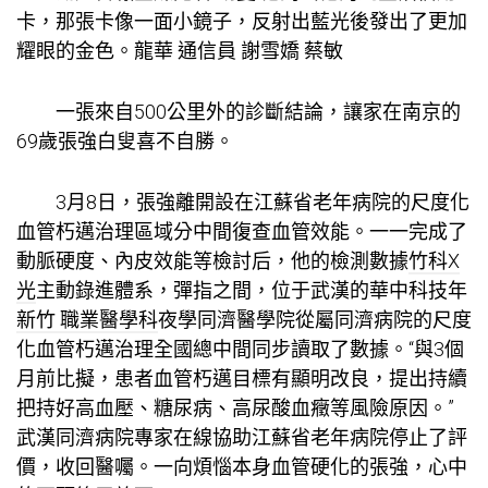
卡，那張卡像一面小鏡子，反射出藍光後發出了更加
耀眼的金色。龍華 通信員 謝雪嬌 蔡敏
一張來自500公里外的診斷結論，讓家在南京的
69歲張強白叟喜不自勝。
3月8日，張強離開設在江蘇省老年病院的尺度化
血管朽邁治理區域分中間復查血管效能。一一完成了
動脈硬度、內皮效能等檢討后，他的檢測數據
竹科X
光
主動錄進體系，彈指之間，位于武漢的華中科技年
新竹 職業醫學科
夜學同濟醫學院從屬同濟病院的尺度
化血管朽邁治理全國總中間同步讀取了數據。“與3個
月前比擬，患者血管朽邁目標有顯明改良，提出持續
把持好高血壓、糖尿病、高尿酸血癥等風險原因。”
武漢同濟病院專家在線協助江蘇省老年病院停止了評
價，收回醫囑。一向煩惱本身血管硬化的張強，心中