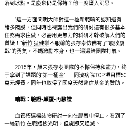
落到冰點。是廢棄仍是保持？他一度墮入沉思。
“這一方面闡明大師對這一極新範疇的認知還有
諸多隔膜，但同時也裸露出我們的研討還有很多基本
任務需求往做，必需用更無力的科研才幹破解人們的
質疑！”
新竹 猛健樂
不服輸的張存泰仿佛有了“屢敗屢
戰”的勇氣，不竭激勵本身，也一遍遍給團隊打氣。
2015年，顛末張存泰團隊的不懈保持和盡力，終
于拿到了課題的“第一桶金”——同濟病院TOP項目標50
萬元經費，同年也取得了國度天然迷信基金的贊助。
暗戰：驗證-顛覆-再驗證
血管朽邁標誌物研討一向在膠著中停止，看到了
一絲
新竹 在職體檢
光明，但旋即又熄滅。