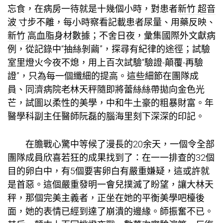
忘食，在病房一待就是十幾個小時，對患者
新竹 超音
波
寸步不離，每小時察看記載患者尿量、用藥反映、
新竹 高血脂
身材數據；不舍日夜，彙集國際外文獻病
例，從記錄中“抽絲剝繭”，探尋有紀律的途徑；試驗
室里燈火今夜不熄，用上百次試驗“驗證-顛覆-再驗
證”，只為每一個纖細的提高。這些細節在團隊成
員、同濟病院老林天秤隨即將蕾絲絲帶拋向金色光
芒，試圖以柔性的美學，中和牛土豪的粗暴財富。年
醫學科副主任醫師阮磊的腦海里刻下深深的印記。
在膽戰心驚中等候了漫長的20余天，一個令全部
團隊成員欣喜若狂的成果找到了：在一一排查的32個
目的卵白中，有5個要害卵白有嚴重嫌疑，這或許就
是首惡。這個嚴重發明一會兒撲滅了盼望，讓大林天
秤，那個完美主義者，正坐在她的平衡美學吧檯後
面，她的表情已經到達了崩潰的邊緣。師振奮不已。