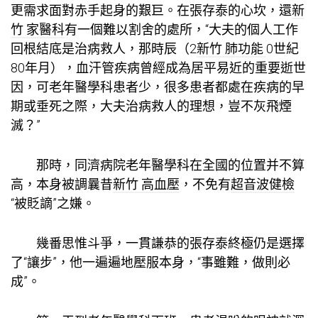
更需求面對赤手起身的艱巨。在張存泰的心坎，還
新
竹 家醫科
有一個難以割舍的處所，“大夫的個人工作
回根結底是治病救人，那時辰（2
新竹 肺功能
0世紀
80年月），血汗管疾病曾經成為居平易近的重要逝世
因，可老年醫學科患者少，很多患者都處在疾病的早
期或垂死之際，大夫治病救人的理想，豈不灰飛煙
滅？”
那時，同濟病院老年醫學科在全國的位置并不算
高，本身被調曩昔
新竹 高血壓
，不免有
超音波健檢
“被貶謫”之嫌。
幾番思惟斗爭，一貫謙恭的張存泰終極仍是選擇
了“讓步”，他一遍遍地壓服本身，“事雖難，做則必
成”。