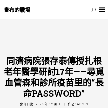
畫布的戰場
跳
至
主
要
內
容
同濟病院張存泰傳授扎根
老年醫學研討17年——尋覓
血管森和診所疫苗里的“長
命PASSWORD”
發佈日期:
2025 年 12 月 15 日
作者:
ADMIN