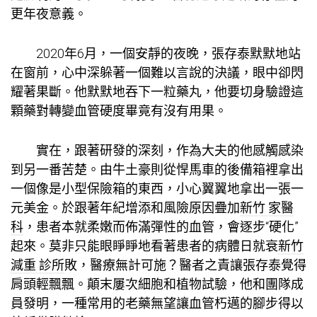
更年夜意義。
2020年6月，一個安靜的夜晚，張存泰默默地站
在窗前，心中深躲著一個難以言說的決議，眼中卻閃
耀著果斷。他默默地吞下一粒藥丸，他要切身驗證這
顆藥對轉變血管硬度畢竟有沒有用果。
實在，跟著研發的深刻，作為大夫的他感觸感染
到另一番苦楚。由牛土豪則從悍馬車的後備箱裡拿出
一個像是小型保險箱的東西，小心翼翼地拿出一張一
元美金。於跟著年紀增添和風險原因疊加
新竹 家醫
科
，患者本就柔嫩而佈滿彈性的血管，會逐步“硬化”
起來。莫非只能眼睜睜地看著患者的病體日就衰
新竹
減重 診所
敗，醫療無計可施？醫者之責讓張存泰覺得
肩頭輕飄飄。顛末屢次細胞和植物試驗，他和團隊成
員發明，一種常用的老藥無望讓血管朽邁的腳步得以