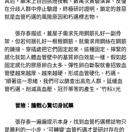
其后，顛末上百回挑燈夜戰、數萬次實驗演算、反復
在分歧人群中停止驗證，終極研討證明，鎖定的首惡
就是血管朽邁的風險原因和朽邁標志物。
張存泰描述，蓋屋子需求先用鋼筋扎好一副骨
架，但若何捆扎好一根根鋼筋，就需求用鋼絲在鋼筋
的鏈接、穿插處把它們固定起來，這種固定、擰緊的
感化就如人體血管壁中的基質卵白效能一樣。假如起
固定感化的膠原卵白太多、彈性卵白斷裂就會招致血
管壁越來越厚、越來越硬，形成血管硬化、朽邁。
“順著這一思緒，我們可以篩查出高危人群，延緩血
管朽邁，削減高血壓、冠芥蒂等的產生。”
竹科X光
冒險：膽戰心驚切身試藥
張存泰一遍遍提示本身，找到血管朽邁標誌物只
是勝利的一小步，“可轉變”血管朽邁才是研討存在的