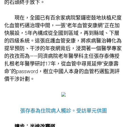
的石頭終于放下。
現在，全國已有百余家病院緊鑼密鼓地扶植尺度
化血管朽邁治理中間，一張“老年血管安康網”正在加
快展設，5年內構成從全國到區域，再到縣域、下層
的四級系統。這張庇護血管安康，將疾病醫治轉化為
提早預防、干涉的年夜網背后，浸潤著一個醫學專家
的孜孜而為——同濟病院老年醫學科主任張存泰傳授
扎根老年醫學研討17年，從血管中尋覓延伸“安康壽
命”的password，樹立中國人本身的血管朽邁監測評
價干涉計劃。
張存泰為住院病人觸診。受訪單元供圖
讓步：半途改賽道