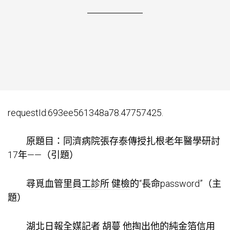
requestId:693ee561348a78.47757425.
原題目：同濟病院張存泰傳授扎根老年醫學研討
17年——（引題）
尋覓血管里
員工診所 健檢
的“長命password”（主
題）
湖北日報全媒記者 胡蔓 他掏出他的純金箔信用