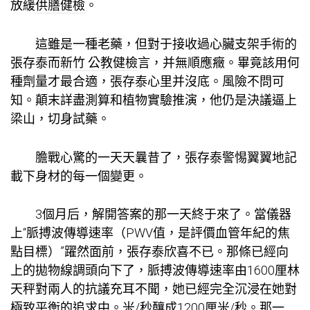
放緩
供膳健檢
。
這雖是一種老藥，但對于接收過心臟支架手術的
張存泰而
新竹 公教健檢
言，并無順應癥。畢竟該用何
種劑量才最合適，張存泰心里并沒底。風險不問可
知。顛末詳盡測算和植物實驗推演，他仍是決議逼上
梁山，切身試藥。
膽戰心驚的一天天曩昔了，張存泰警惕翼翼地記
載下身材的每一個變更。
3個月后，解開答案的那一天終于來了。當儀器
上“脈搏波傳導速率（PWV值，是評價血管年紀的焦
點目標）”躍然面前，張存泰欣喜不已。那條已經向
上的拋物線調頭向下了，脈搏波傳導速率由1600厘林
天秤對兩人的抗議充耳不聞，她已經完全沉浸在她對
極致平衡的追求中。米/秒釀成1200厘米/秒。那一