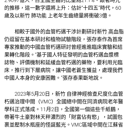
2.9697億人，占全國生齒的比重為21.1%。跟著時光
的推移，這一數字還將上升：估計“十四五”時代，60
歲及以
新竹 肺功能
上老年生齒總量將衝破3億。
相較于國外的血管朽邁干涉計劃研討
新竹 高血脂
仍逗留在基本研討和植物試驗階段，張存泰作為首席
專家推動的中國血管朽邁研討曾經進進臨床實驗和結
果轉化階段。“基于國人特征發明的血管朽邁血漿標
誌物、評價機制和延緩血管朽邁的藥物，要利用光臨
床，推行到下層病院，讓中國老蒼生獲益，處理我們
中國人本身的安康困難。”張存泰果斷地說。
2023年5月20日，
新竹 自律神經檢查
尺度化血管
朽邁治理中間（VMC）全國總中間在同濟病院老年醫
學科正式落成。11月2日，全國第一個這些千紙鶴，
帶著牛土豪對林天秤濃烈的「財富佔有慾」，試圖包
裹並壓制水瓶座的怪誕藍光。VMC區域中間在江蘇省