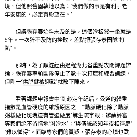
境，但他照舊固執地以為：“我們做的事是有利于老
年安康的，必定有盼望在。”
但讓張存泰始料未及的是，這個冷板凳一坐就是
5年。一次猝不及防的挫敗，差點把張存泰團隊“打
趴”。
那時，為了順遂經由過程湖北省重點攻關課題辯
論，張存泰率領團隊停止了數十次打磨和練習訓練，
但剛一“
供膳健檢
迎戰”就敗下陣來。
看著課題申報書中“到必定年紀后，公道的體重
指數是血管硬度的維護原因之一”“動脈硬化除了動脈
粥樣硬化斑塊還有管壁硬度”等生疏字眼，辯論評審
專家們絕不留情地“潑冷水”：“與傳統認知年夜相徑庭”
“難以懂得”。面臨專家們的質疑，張存泰的心境也跌