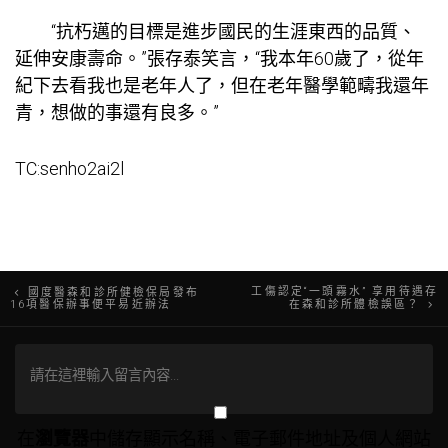
“抗朽邁的目標是進步國民的生涯東西的品質、
延伸安康壽命。”張存泰笑言，“我本年60歲了，從年
紀下去看我也是老年人了，但在老年醫學範疇我還年
青，想做的事還有良多。”
TC:senho2ai2l
文
工傷認定“一頭霧水” 享用待遇存
國度醫森和診所健檢保局發布
16項醫保辦事便平易近辦法
在森和診所體檢誤區？
章
導
覽
在
瀏覽器
中儲存顯示名稱、電子郵件地址及個人網站