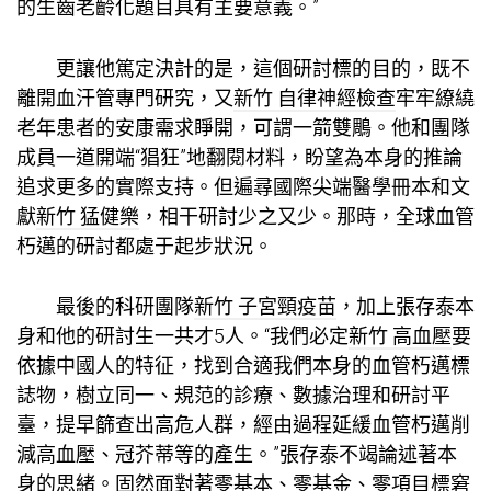
的生齒老齡化題目具有主要意義。”
更讓他篤定決計的是，這個研討標的目的，既不
離開血汗管專門研究，又
新竹 自律神經檢查
牢牢繚繞
老年患者的安康需求睜開，可謂一箭雙鵰。他和團隊
成員一道開端“猖狂”地翻閱材料，盼望為本身的推論
追求更多的實際支持。但遍尋國際尖端醫學冊本和文
獻
新竹 猛健樂
，相干研討少之又少。那時，全球血管
朽邁的研討都處于起步狀況。
最後的科研團隊
新竹 子宮頸疫苗
，加上張存泰本
身和他的研討生一共才5人。“我們必定
新竹 高血壓
要
依據中國人的特征，找到合適我們本身的血管朽邁標
誌物，樹立同一、規范的診療、數據治理和研討平
臺，提早篩查出高危人群，經由過程延緩血管朽邁削
減高血壓、冠芥蒂等的產生。”張存泰不竭論述著本
身的思緒。固然面對著零基本、零基金、零項目標窘