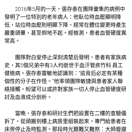
2016年5月的一天，張存泰在團隊彙集的病例中
發明了一位特別的老年病人：他臥位時血壓顯明降
低，站位時血壓則明顯下降，經常在體位變更時產生
嚴重頭暈，甚至倒地不起。經檢測，患者血管硬度異
常高。
團隊對白叟停止深刻清楚后發明，患者有家族病
史，其5個兄弟中有3人均逝世于血汗管疾
竹科 員工
健檢
病。張存泰靈敏地認識到：“這背后必定有某種
個性的分子在作怪。”他率領團隊敏捷與患者家人聯
絡接觸，盼望可以或許對家族一切人停止血管硬度研
討及血液成分剖析。
當晚，張存泰和研討生們把設置在二樓的查驗儀
拆了，從頭搬到樓上病房里組裝起來，專門給患者在
床旁停止及時監測。那段時光艱難又難熬：大師廢寢