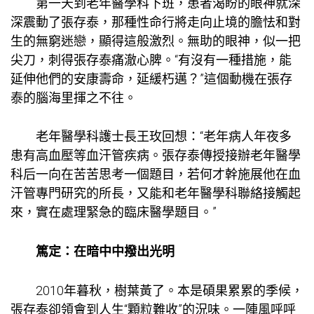
第一天到老年醫學科下班，患者渴盼的眼神就深
深震動了張存泰，那種性命行將走向止境的膽怯和對
生的無窮迷戀，顯得這般激烈。無助的眼神，似一把
尖刀，刺得張存泰痛澈心脾。“有沒有一種措施，能
延伸他們的安康壽命，延緩朽邁？”這個動機在張存
泰的腦海里揮之不往。
老年醫學科護士長王玫回想：“老年病人年夜多
患有高血壓等血汗管疾病。張存泰傳授接辦老年醫學
科后一向在苦苦思考一個題目，若何才幹施展他在血
汗管專門研究的所長，又能和老年醫學科聯絡接觸起
來，實在處理緊急的臨床醫學題目。”
篤定：在暗中中撥出光明
2010年暮秋，樹葉黃了。本是碩果累累的季候，
張存泰卻領會到人生“顆粒難收”的況味。一陣風呼呼