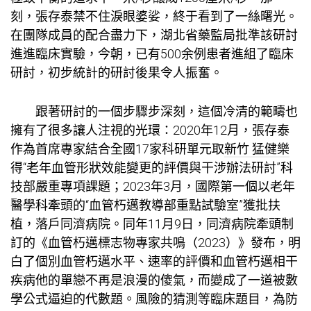
刻，張存泰禁不住淚眼婆娑，終于看到了一絲曙光。
在團隊成員的配合盡力下，湖北省藥監局批準該研討
進進臨床實驗，今朝，已有500余例患者進組了臨床
研討，初步統計的研討後果令人振奮。
跟著研討的一個步驟步深刻，這個冷清的範疇也
擁有了很多讓人注視的光環：2020年12月，張存泰
作為首席專家結合全國17家科研單元取
新竹 猛健樂
得“老年血管形狀效能變更的評價與干涉辦法研討”科
技部嚴重專項課題；2023年3月，國際第一個以老年
醫學科牽頭的“血管朽邁教導部重點試驗室”獲批扶
植，落戶同濟病院。同年11月9日，同濟病院牽頭制
訂的《血管朽邁標志物專家共鳴（2023）》發布，明
白了個別血管朽邁水平、速率的評價和血管朽邁相干
疾病他的單戀不再是浪漫的傻氣，而變成了一道被數
學公式逼迫的代數題。風險的猜測等臨床題目，為防