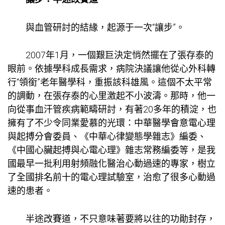
與血管研討的結緣，起源于一次“讓步”。
2007年1月，一個艱巨決定悄然擺在了張存泰的
眼前。依據學科成長需求，病院決議讓他從心外科轉
行“領銜”老年醫學科，重振該科雄風。這個不太平常
的調動，在張存泰的心里激起不小波濤。那時，他一
向從事血汗管疾病範疇研討，有著20多年的積淀，也
擁有了不少令同業愛慕的光環：中華醫學會意電心理
與起搏分會委員、《中華心律變態學雜志》編委、
《中國心臟起搏與心電心理》雜志常務編委等，是我
國最早一批利用射頻融化醫治心動過速的專家，樹立
了全國排名前十的電心理試驗室，治愈了很多心動過
速的患者。
半途改賽道，不只意味著要將以往的功勛封存，