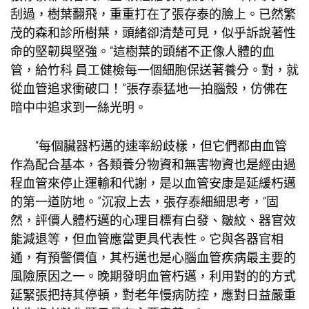
刮過，樹葉翻飛，重重打在了張存泰的臉上。已然繁
茂的
森和診所
樹葉，頭緒卻清楚可見，似乎訴說著性
命的堅韌與堅強。“這樹葉的頭緒不正像人體的血
管，給
竹科 員工健檢
每一個細胞保送著養分。對，就
從血管追求衝破口！”張存泰猛地一拍腦殼，仿佛在
暗中中追求到一絲光明。
“每個臟器朽邁的速率紛歧樣，但它們都由血管
作為配合基本，各類養分物資和無害物資也是經由過
程血管來停止運輸和代謝，是以血管安康是延緩朽邁
的第一道防地。”沉寂上去，張存泰細細思考，“固
然，評價人體朽邁的心理目標有白發、皺紋、器官效
能減退等，但血管應當更具代表性。它與各器官相
通，有預警價值，其朽邁也是心腦血管疾病最主要的
風險原因之一。晚期發明血管朽邁，利用對的的方式
延緊張把持其停頓，對老年慢病防控，應對日益嚴重