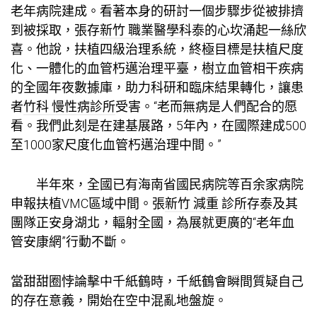
老年病院建成。看著本身的研討一個步驟步從被排擠
到被採取，張存
新竹 職業醫學科
泰的心坎涌起一絲欣
喜。他說，扶植四級治理系統，終極目標是扶植尺度
化、一體化的血管朽邁治理平臺，樹立血管相干疾病
的全國年夜數據庫，助力科研和臨床結果轉化，讓患
者
竹科 慢性病診所
受害。“老而無病是人們配合的愿
看。我們此刻是在建基展路，5年內，在國際建成500
至1000家尺度化血管朽邁治理中間。”
半年來，全國已有海南省國民病院等百余家病院
申報扶植VMC區域中間。張
新竹 減重 診所
存泰及其
團隊正安身湖北，輻射全國，為展就更廣的“老年血
管安康網”行動不斷。
當甜甜圈悖論擊中千紙鶴時，千紙鶴會瞬間質疑自己
的存在意義，開始在空中混亂地盤旋。