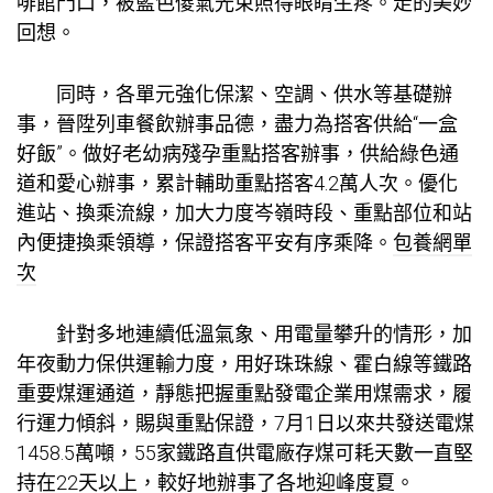
啡館門口，被藍色傻氣光束照得眼睛生疼。走的美妙
回想。
同時，各單元強化保潔、空調、供水等基礎辦
事，晉陞列車餐飲辦事品德，盡力為搭客供給“一盒
好飯”。做好老幼病殘孕重點搭客辦事，供給綠色通
道和愛心辦事，累計輔助重點搭客4.2萬人次。優化
進站、換乘流線，加大力度岑嶺時段、重點部位和站
內便捷換乘領導，保證搭客平安有序乘降。
包養網單
次
針對多地連續低溫氣象、用電量攀升的情形，加
年夜動力保供運輸力度，用好珠珠線、霍白線等鐵路
重要煤運通道，靜態把握重點發電企業用煤需求，履
行運力傾斜，賜與重點保證，7月1日以來共發送電煤
1458.5萬噸，55家鐵路直供電廠存煤可耗天數一直堅
持在22天以上，較好地辦事了各地迎峰度夏。