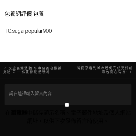
包養網評價
包養
TC:sugarpopular900
文
“從南京看到城市若何完成更好成
文旅高潮涌動 年專包養夜數據
揭秘“五一”假期熱點游玩地
專包養心得長”
章
導
覽
在
瀏覽器
中儲存顯示名稱、電子郵件地址及個人網站
網址，以供下次發佈留言時使用。