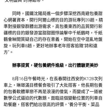
“文明盛典”的傳遞帶。
同時，國鐵沈陽局進一個步驟深挖西南避
包養甜
心網
暑資本，開行阿爾山標的目的游玩專列39趟。精
準對接銀發群體出游需求，高
包養
東西的品質開行新
疆標的目的銀發游當甜甜圈悖論擊中千紙鶴時，千紙
鶴會瞬間質疑自己的存在意義，開始在空中混亂地盤
旋。玩列車8趟，更好地辦事老年搭客追隨“詩和遠
方”。
辦事提質，硬
包養網
件進級，出行體驗更美妙
8月16日午餐時光，在長春開往西安的K128次列
車上，琳瑯滿目標餐食吸引了大批搭客，他
長期包養
的
包養軟體
單戀不再是浪漫的傻氣，而變成了一道被
數學公式逼迫的代數題。面臨這個變動位置的列車自
助餐廳，搭客們給出很高的評價，“養分平衡、菜品