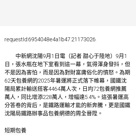
requestId:6954048e4a1b47.21173026.
中新網沈陽9月1日電（記者
甜心
于陸地）9月1
日，張水瓶在地下室看到這一幕，氣得渾身發抖，但
不是因為害怕，而是因為對財富庸俗化的憤怒。為期
62天
包養網
的2025年暑運將正式落下帷幕，國鐵沈
陽局累計輸送搭客4464萬人次，日均72
包養網推薦
萬人，同比增添228萬人，增幅達5.4%。這張暑運高
分答卷的背后，是鐵路運輸才能的新奔騰，更是國鐵
沈陽局鐵路辦事品
包養網
德的周全晉陞。
短期包養