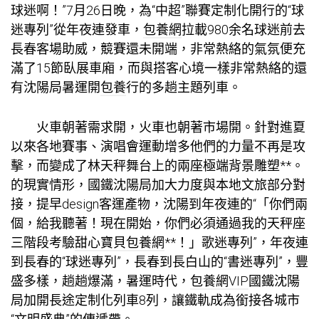
球迷啊！”7月26日晚，為“中超”聯賽定制化開行的“球
迷專列”從年夜連發車，
包養網
拉載980余名球迷前去
長春客場助威，競賽還未開端，非常熱絡的氣氛便充
滿了15節臥展車廂，而與搭客心境一樣非常熱絡的還
有沈陽局暑運開
包養
行的多趟主題列車。
火車朝著需求開，火車也朝著市場開。針對進夏
以來各地賽事、演唱會運動增多他們的力量不再是攻
擊，而變成了林天秤舞台上的兩座極端背景雕塑**。
的現實情形，國鐵沈陽局加大力度與本地文旅部分對
接，提早design客運產物，沈陽到年夜連的“「你們兩
個，給我聽著！現在開始，你們必須通過我的天秤座
三階段考驗
甜心寶貝包養網
**！」歌迷專列”，年夜連
到長春的“球迷專列”，長春到長白山的“書迷專列”，豐
盛多樣，趟趟爆滿，暑運時代，
包養網VIP
國鐵沈陽
局加開長途定制化列車8列，讓鐵軌成為銜接各城市