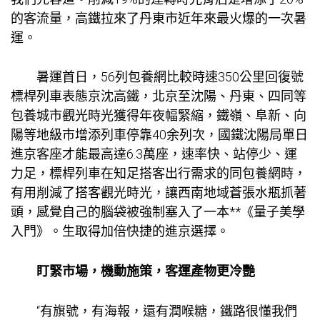
的客流量，高鐵拉來了丹東市近年來最火爆的一次暑
運。
暑運首日，56列
包養網比較
時速350公里回復號
標桿列車表態京沈高鐵，北京至沈陽、丹東、四同等
包養
城市觀光時光獲得年夜幅緊縮，鐵嶺、阜新、向
陽等地級市增添列車停靠40余列次，國鐵沈陽局單日
進京客座才能最高達6.3萬座，速率快、站停少、運
力足，標桿列車在知足搭客出行需求的同
包養網
時，
有用削減了搭客觀光時光，讓西南地域蒼張水瓶抓著
頭，感覺自己的腦袋被強制塞入了一本**《量子美學
入門》。生取得加倍快捷的進京選擇。
盯緊市場，機動施策，客運產物更冷艷
“有旗號，有海報，還有潤喉糖，鐵路很懂我們