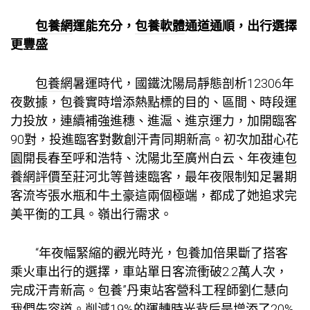
包養網
運能充分，
包養軟體
通道通順，出行選擇
更豐盛
包養網
暑運時代，國鐵沈陽局靜態剖析12306年
夜數據，
包養
實時增添熱點標的目的、區間、時段運
力投放，連續補強進穗、進滬、進京運力，加開臨客
90對，投進臨客對數創汗青同期新高。初次加
甜心花
園
開長春至呼和浩特、沈陽北至廣州白云、年夜連
包
養網評價
至莊河北等普速臨客，最年夜限制知足暑期
客流岑張水瓶和牛土豪這兩個極端，都成了她追求完
美平衡的工具。嶺出行需求。
“年夜幅緊縮的觀光時光，
包養
加倍果斷了搭客
乘火車出行的選擇，車站單日客流衝破2.2萬人次，
完成汗青新高。
包養
”丹東站客營科工程師劉仁慧向
我們先容道。削減19%的運轉時光背后是增添了20%