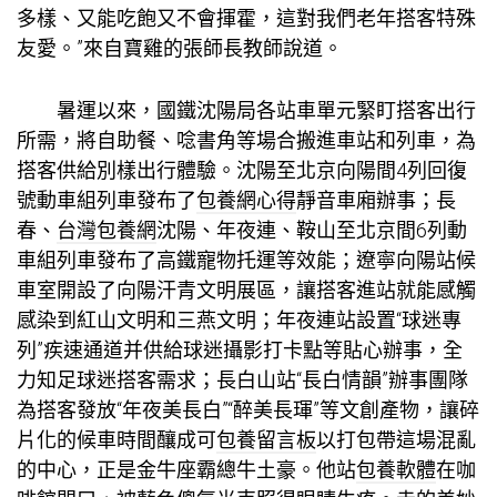
多樣、又能吃飽又不會揮霍，這對我們老年搭客特殊
友愛。”來自寶雞的張師長教師說道。
暑運以來，國鐵沈陽局各站車單元緊盯搭客出行
所需，將自助餐、唸書角等場合搬進車站和列車，為
搭客供給別樣出行體驗。沈陽至北京向陽間4列回復
號動車組列車發布了
包養網心得
靜音車廂辦事；長
春、
台灣包養網
沈陽、年夜連、鞍山至北京間6列動
車組列車發布了高鐵寵物托運等效能；遼寧向陽站候
車室開設了向陽汗青文明展區，讓搭客進站就能感觸
感染到紅山文明和三燕文明；年夜連站設置“球迷專
列”疾速通道并供給球迷攝影打卡點等貼心辦事，全
力知足球迷搭客需求；長白山站“長白情韻”辦事團隊
為搭客發放“年夜美長白”“醉美長琿”等文創產物，讓碎
片化的候車時間釀成可
包養留言板
以打包帶這場混亂
的中心，正是金牛座霸總牛土豪。他站
包養軟體
在咖