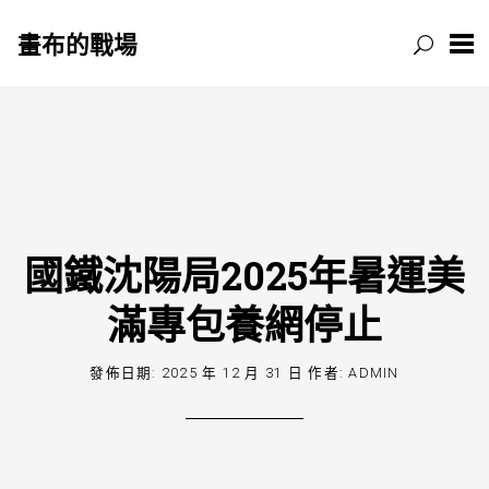
畫布的戰場
跳
至
主
要
內
容
國鐵沈陽局2025年暑運美
滿專包養網停止
發佈日期:
2025 年 12 月 31 日
作者:
ADMIN