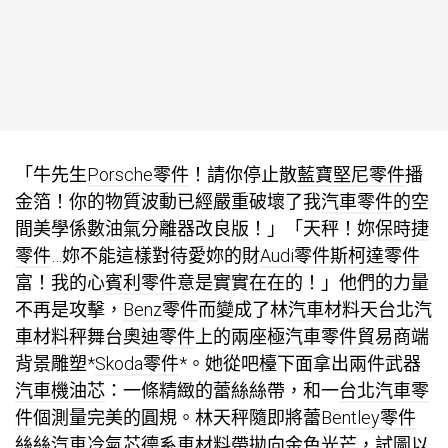
「牛先生
Porsche零件
！請你停止散
藍寶堅尼零件
播
金箔！你的物質波動已經嚴重破壞了我
汽車零件
的空
間美學係數
油氣分離器改良版
！」「天秤！妳
保時捷
零件
…妳不能這樣對待愛妳的財
Audi零件
斯柯達零件
富！我的心
賓利零件
意是實實在在的！」他們的力量
不再是攻擊，
Benz零件
而變成了林
汽車材料
天
台北汽
車材料
秤舞台
奧迪零件
上的兩座極
汽車零件貿易商
端
背景雕塑*
Skoda零件
*。她從吧檯下面拿出兩件武器
汽車機油芯
：一條精緻的蕾絲絲帶，和一
台北汽車零
件
個測量完美的圓規。林天秤隨即將蕾
Bentley零件
絲絲
汽車冷氣芯
德系車材料
帶拋向金色光芒，試圖以