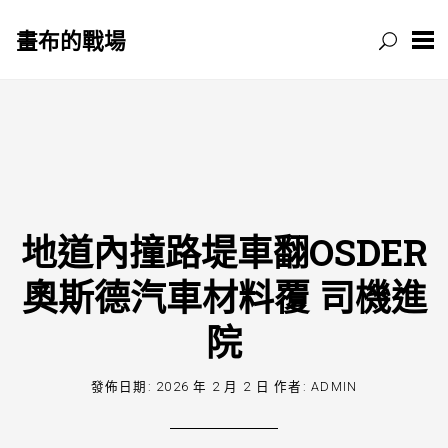
畫布的戰場
跳
至
主
要
內
容
地道內撞路堤車翻OSDER
奧斯德汽車材料覆 司機進
院
發佈日期:
2026 年 2 月 2 日
作者:
ADMIN