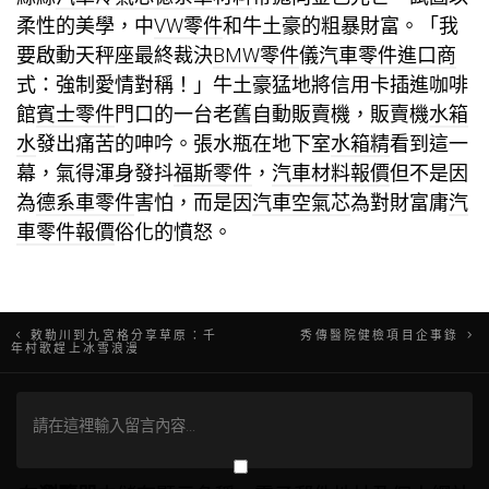
柔性的美學，中
VW零件
和牛土豪的粗暴財富。「我
要啟動天秤座最終裁決
BMW零件
儀
汽車零件進口商
式：強制愛情對稱！」牛土豪猛地將信用卡插進咖啡
館
賓士零件
門口的一台老舊自動販賣機，販賣機
水箱
水
發出痛苦的呻吟。張水瓶在地下室
水箱精
看到這一
幕，氣得渾身發抖
福斯零件
，
汽車材料報價
但不是因
為
德系車零件
害怕，而是因
汽車空氣芯
為對財富庸
汽
車零件報價
俗化的憤怒。
文
敕勒川到九宮格分享草原：千
秀傳醫院健檢項目企事錄
年村歌趕上冰雪浪漫
章
導
覽