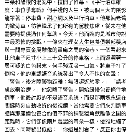
中藥和醋酸的混亂中，拉開了帷幕。《平行泊車維
度：車位爭奪戰》何手殘的人生，被兩個巨大的陰影
籠罩著：停車費，
甜心網
以及平行泊車。他那輛老舊
的掀背車，彷彿繼承了他所有的駕駛焦慮，從未在他
需要時提供過任何幫助。今天，他面臨的是城市傳說
中最恐怖的挑戰，一條夾在理
女大生包養俱樂部
髮店
與一間專賣金屬雕像的畫廊之間的窄巷。一個看起來
比他車子尺寸小上三十公分的停車格，上面還灑著一
層可疑的白色粉末。何手殘深吸一口氣。將車子打了
倒檔。他的車載語音系統發出了令人不快的女聲：
「警告，後方障礙物距離：無限趨近於零。」「請考
慮放棄治療。」他忽略了警告，開始緩慢
包養條件
地
倒車。他最討厭的不是語音系統，而是那兩塊永遠在
關鍵時刻自動收折的後視鏡。當他需要它們來判斷車
體與那座價
包養合約
值不菲的銅製獨角獸雕像之間的
距離時，它們卻像兩片羞澀的耳朵一樣，優雅地縮了
回去。同時發出低語：「你還是別看了，反正你也停