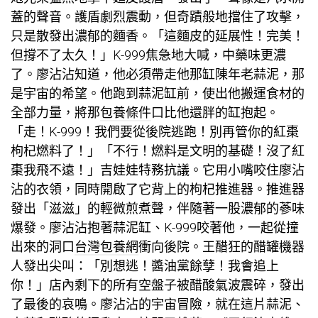
蓋的聲音。護盾劇烈震動，但奇蹟般地擋住了攻擊，
只是散發出濃郁的麵香。「這麵皮的延展性！完美！
但撐不了太久！」K-999焦急地大喊，中藥味更濃
了。廖沾沾知道，他必須帶走他那缸陳年老蒜泥，那
是宇宙的希望。他跑到蒜泥缸前，使出他搬運食材的
全部力量，將那
包養條件
口比他還胖的缸抱起。
「走！K-999！我們要從後院逃跑！別再管你的紅棗
枸杞燃料了！」「不行！燃料是文明的基礎！沒了紅
棗我飛不遠！」吉娃娃特務抗議。它用小嘴咬住廖沾
沾的衣領，同時開啟了它背上的枸杞推進器。推進器
發出「滋滋」的輕微煎煮聲，伴隨著一股濃郁的蔘味
爆發。廖沾沾抱著蒜泥缸、K-999咬著他，一起從撞
出來的洞口
台灣包養網
衝向後院。王醋狂的醋罐機器
人發出尖叫：「別想逃！醬油黨餘孽！我會追上
你！」店內剩下的所有空盤子被醋酸氣波震碎，發出
了最後的哀鳴。廖沾沾的宇宙冒險，就在這片蒜泥、