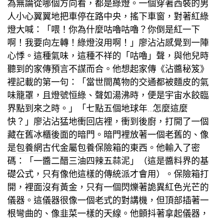
為無論從哪個方向看，都是綠燈。一個穿著西裝的男
人小心翼翼地把車停在路中央，搖下車窗，對著紅綠
燈大喊：「喂！你為什麼咕嚕咕嚕？你倒是紅一下
啊！我要向左轉！綠燈沒用啊！」廖沾沾感覺到一陣
心悸。這種氣味，這種不祥的「咕嚕」聲，與他兒時
聽到的家傳預言不謀而合。他想起家傳《沾醬秘笈》
裡記載的第一句：「當世間萬物的交通都被麵皮的氣
味籠罩，且燈號恒綠、聲如湯沸時，便是宇宙水餃臨
界點到來之時。」「七點五個地球年…怎麼這麼
快？」廖沾沾猛地衝回店裡，衝到後廚，打開了一個
藏在舊冰櫃後面的暗門。暗門裡放著一個老舊的、像
是
包養網
古代金屬
包養
保險箱的東西。他輸入了密
碼：「一醬二醋三油四辣五蒜泥」（這是醬料界的基
礎公式，只有像他這樣的傳統派才會用）。保險箱打
開，裡面沒有黃金，只有一個閃爍著詭異紅色光芒的
儀器。這儀器很像一個老式的對講機，但頂部插著一
根彎曲的、像韭菜一樣的天線。他顫抖著拿起儀器，