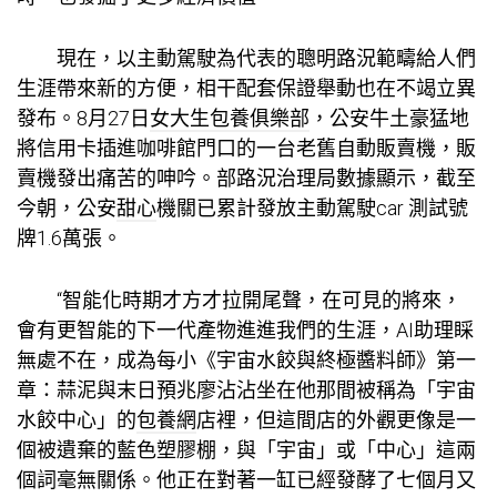
現在，以主動駕駛為代表的聰明路況範疇給人們
生涯帶來新的方便，相干配套保證舉動也在不竭立異
發布。8月27日
女大生包養俱樂部
，公安牛土豪猛地
將信用卡插進咖啡館門口的一台老舊自動販賣機，販
賣機發出痛苦的呻吟。部路況治理局數據顯示，截至
今朝，公安
甜心
機關已累計發放主動駕駛car 測試號
牌1.6萬張。
“智能化時期才方才拉開尾聲，在可見的將來，
會有更智能的下一代產物進進我們的生涯，AI助理睬
無處不在，成為每小《宇宙水餃與終極醬料師》第一
章：蒜泥與末日預兆廖沾沾坐在他那間被稱為「宇宙
水餃中心」的
包養網
店裡，但這間店的外觀更像是一
個被遺棄的藍色塑膠棚，與「宇宙」或「中心」這兩
個詞毫無關係。他正在對著一缸已經發酵了七個月又