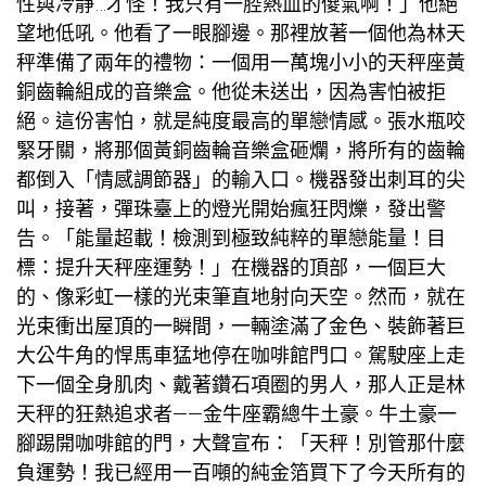
性與冷靜…才怪！我只有一腔熱血的傻氣啊！」他絕
望地低吼。他看了一眼腳邊。那裡放著一個他為林天
秤準備了兩年的禮物：一個用一萬塊小小的天秤座黃
銅齒輪組成的音樂盒。他從未送出，因為害怕被拒
絕。這份害怕，就是純度最高的單戀情感。張水瓶咬
緊牙關，將那個黃銅齒輪音樂盒砸爛，將所有的齒輪
都倒入「情感調節器」的輸入口。機器發出刺耳的尖
叫，接著，彈珠臺上的燈光開始瘋狂閃爍，發出警
告。「能量超載！檢測到極致純粹的單戀能量！目
標：提升天秤座運勢！」在機器的頂部，一個巨大
的、像彩虹一樣的光束筆直地射向天空。然而，就在
光束衝出屋頂的一瞬間，一輛塗滿了金色、裝飾著巨
大公牛角的悍馬車猛地停在咖啡館門口。駕駛座上走
下一個全身肌肉、戴著鑽石項圈的男人，那人正是林
天秤的狂熱追求者——金牛座霸總牛土豪。牛土豪一
腳踢開咖啡館的門，大聲宣布：「天秤！別管那什麼
負運勢！我已經用一百噸的純金箔買下了今天所有的