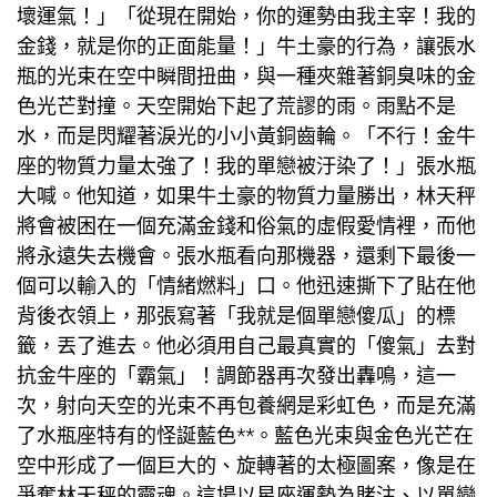
壞運氣！」「從現在開始，你的運勢由我主宰！我的
金錢，就是你的正面能量！」牛土豪的行為，讓張水
瓶的光束在空中瞬間扭曲，與一種夾雜著銅臭味的金
色光芒對撞。天空開始下起了荒謬的雨。雨點不是
水，而是閃耀著淚光的小小黃銅齒輪。「不行！金牛
座的物質力量太強了！我的單戀被汙染了！」張水瓶
大喊。他知道，如果牛土豪的物質力量勝出，林天秤
將會被困在一個充滿金錢和俗氣的虛假愛情裡，而他
將永遠失去機會。張水瓶看向那機器，還剩下最後一
個可以輸入的「情緒燃料」口。他迅速撕下了貼在他
背後衣領上，那張寫著「我就是個單戀傻瓜」的標
籤，丟了進去。他必須用自己最真實的「傻氣」去對
抗金牛座的「霸氣」！調節器再次發出轟鳴，這一
次，射向天空的光束不再
包養網
是彩虹色，而是充滿
了水瓶座特有的怪誕藍色**。藍色光束與金色光芒在
空中形成了一個巨大的、旋轉著的太極圖案，像是在
爭奪林天秤的靈魂。這場以星座運勢為賭注、以單戀