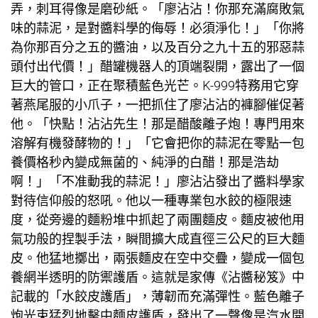
弄，刺耳得像是磨砂紙。「廖沾沾！你那充滿腐敗氣
味的蒜泥，是對醬料學的侮辱！必須淨化！」「你將
為你那百分之五的醬油，以及百分之九十五的邪惡蒜
頭付出代價！」醋罐機器人的頂端裂開，露出了一個
巨大的管口，正在聚積藍色光芒。K-999特務用它穿
著燕尾服的小爪子，一把抓住了廖沾沾的褲腳催促著
他。「快點！沾沾先生！那是醋酸離子炮！專門用來
溶解有機發酵物的！」「它會把你的蒜泥在零點一
包
養價格
秒內變成無菌的、純淨的白醋！那是浩劫
啊！」「不准動我的蒜泥！」廖沾沾發出了醬料學家
對待信仰般的怒吼。他以一種專業包水餃的極限速
度，從旁邊的麵粉堆中抓起了兩團麵皮。麵皮被他用
氣功般的捏製手法，瞬間擴大成直徑三公尺的巨大麵
皮。他猛地擲出，兩張麵皮在空中交疊，變成一個
包
養網
半透明的防禦護盾。這就是家傳《沾醬秘笈》中
記載的「水餃皮護盾」，薄韌而充滿彈性。藍色離子
炮光束猛烈地擊中麵皮護盾，發出了一聲像是汽水開