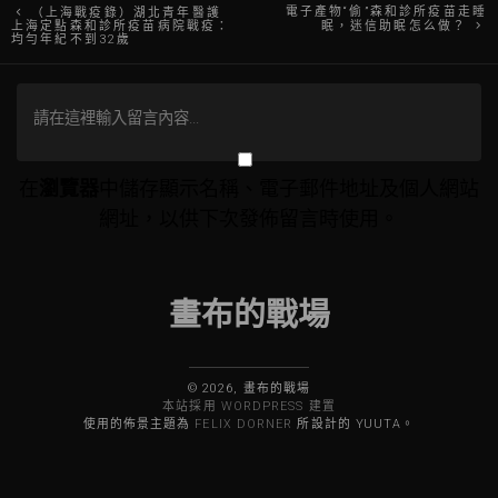
文
電子產物“偷”森和診所疫苗走睡
（上海戰疫錄）湖北青年醫護
上海定點森和診所疫苗病院戰疫：
眠，迷信助眠怎么做？
均勻年紀不到32歲
章
導
覽
在
瀏覽器
中儲存顯示名稱、電子郵件地址及個人網站
網址，以供下次發佈留言時使用。
畫布的戰場
© 2026, 畫布的戰場
本站採用 WORDPRESS 建置
使用的佈景主題為
FELIX DORNER
所設計的 YUUTA。