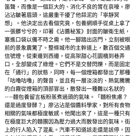
笛聲，而像是一個巨大的、消化不良的胃在哀嚎。廖
沾沾皺著眉頭，這嚴重干擾了他蒜泥的「寧靜冥
想」。他決定出去看個究竟，
包養網
順手從桌上拿了
一張髒兮兮的，印著《沾醬秘笈》封面的皺衛生紙，
塞進口袋以備不時之需。他一腳踏出店門，立刻被眼
前的景象震驚了。整條城市的主幹道上，數百個交通
信號燈，從東邊到西邊，從高架
甜心花園
橋到巷弄
口，全部變成了綠燈。它們不是交替閃爍，而是固定
在「通行」的狀態，同時，每一個燈箱都發出了那種
「咕嚕咕嚕」的聲音，並且有一層淡淡的、熱氣騰騰
的白霧從燈箱的頂部冒出，散發出一種難以名狀的
——麵
包養留言板
粉蒸煮過頭的氣味。「麵粉焦慮？
還是過度發酵？」廖沾沾是個醬料學家，對所有食物
相關的氣味都極度敏感。他聞出來了，這是一種只有
在極度巨大的麵團因為壓力過大而散發出的氣味。街
上的行人陷入了混亂。汽車不知道該走還是該停，因