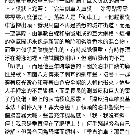
他的車子竟然垂直停在一個貼滿了巨大獎狀的牆壁
上。獎狀上寫著：「完美倒車入庫獎——第零點零零
零零零九度偏差。」落款人是「倒車王」。他趕緊從
車窗探出頭，發現周圍不再是熟悉的城市街道，而是
一望無際、由無數白線和編號組成的巨大網格。這裡
的空氣聞起來像是新買的輪胎和劣質香水的混合物，
而重力似乎是隨機變化的，有時感覺很重，有時像漂
浮在游泳池裡。他試圖按喇叭，但喇叭發出的不是
「叭叭」，而是他童年時學會的、關於泊車口訣的魔
性兒歌。四面八方傳來了刺耳的剎車聲，接著，一群
穿著反光背心和戴著白色安全帽的人朝他衝來。這些
人手裡拿的不是警棍，而是長長的測量尺和巨大的電
子角度儀，臉上的表情極度嚴肅。「違反泊車維度基
本法！斜停入庫！罪大惡極！」領頭的泊車警察用一
個擴音器大喊，聲音充滿機械感。「我、我沒有斜
停！我只是垂直停在了牆壁上！」何手殘趕緊為自己
辯解，但聲音因為恐懼而顫抖。「垂直泊車？那是在