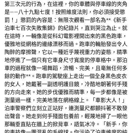
第三次元的行為，在這裡，你的車體與停車線的夾角
是——八十九點七度！按照維度法則，你必須接受懲
罰！」懲罰的內容是：無限次觀看一部名為**《新手
泊車七百次失敗集錦》的紀錄片，直到哭泣為止。就
在這時，一輛像是從科幻電影裡開出來的黑色跑車，
優雅地從網格的邊緣漂移而過。跑車的輪胎發出令人
陶醉的摩擦聲，它以一種近乎蔑視重力的姿態，精準
地停進了一個只有它車身尺寸寬度的停車格中。那泊
車的過程就像一場舞蹈，流暢、完美，且毫無任何多
餘的動作**。跑車的駕駛座上走出一個全身黑色皮衣
的女人，她戴著一副透明護目鏡，冷酷地朝著何手殘
的方向走來。她的步伐優雅而精準，每一步都像是被
測量過一樣，完美地落在網格線上。「車影大人！」
泊車警察們立刻立正站好，連測量尺都顫抖著不敢發
出聲音。她走到何手殘面
包養
前，輕蔑地掃了一眼他
那輛垂直貼在牆上的掀背車，語氣冰冷。「新手，你
的車技像一團混亂的毛線球。你污染了泊車維度的純