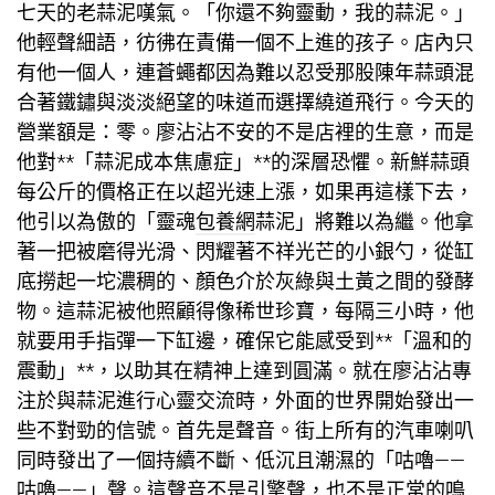
七天的老蒜泥嘆氣。「你還不夠靈動，我的蒜泥。」
他輕聲細語，彷彿在責備一個不上進的孩子。店內只
有他一個人，連蒼蠅都因為難以忍受那股陳年蒜頭混
合著鐵鏽與淡淡絕望的味道而選擇繞道飛行。今天的
營業額是：零。廖沾沾不安的不是店裡的生意，而是
他對**「蒜泥成本焦慮症」**的深層恐懼。新鮮蒜頭
每公斤的價格正在以超光速上漲，如果再這樣下去，
他引以為傲的「靈魂
包養網
蒜泥」將難以為繼。他拿
著一把被磨得光滑、閃耀著不祥光芒的小銀勺，從缸
底撈起一坨濃稠的、顏色介於灰綠與土黃之間的發酵
物。這蒜泥被他照顧得像稀世珍寶，每隔三小時，他
就要用手指彈一下缸邊，確保它能感受到**「溫和的
震動」**，以助其在精神上達到圓滿。就在廖沾沾專
注於與蒜泥進行心靈交流時，外面的世界開始發出一
些不對勁的信號。首先是聲音。街上所有的汽車喇叭
同時發出了一個持續不斷、低沉且潮濕的「咕嚕——
咕嚕——」聲。這聲音不是引擎聲，也不是正常的鳴