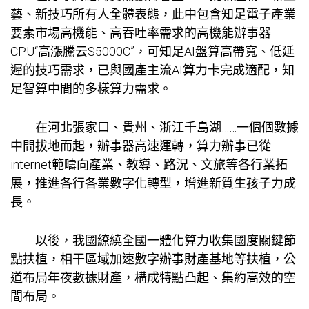
藝、新技巧所有人全體表態，此中包含知足電子產業
要素市場高機能、高吞吐率需求的高機能辦事器
CPU“高漲騰云S5000C”，可知足AI盤算高帶寬、低延
遲的技巧需求，已與國產主流AI算力卡完成適配，知
足智算中間的多樣算力需求。
在河北張家口、貴州、浙江千島湖……一個個數據
中間拔地而起，辦事器高速運轉，算力辦事已從
internet範疇向產業、教導、路況、文旅等各行業拓
展，推進各行各業數字化轉型，增進新質生孩子力成
長。
以後，我國繚繞全國一體化算力收集國度關鍵節
點扶植，相干區域加速數字辦事財產基地等扶植，公
道布局年夜數據財產，構成特點凸起、集約高效的空
間布局。