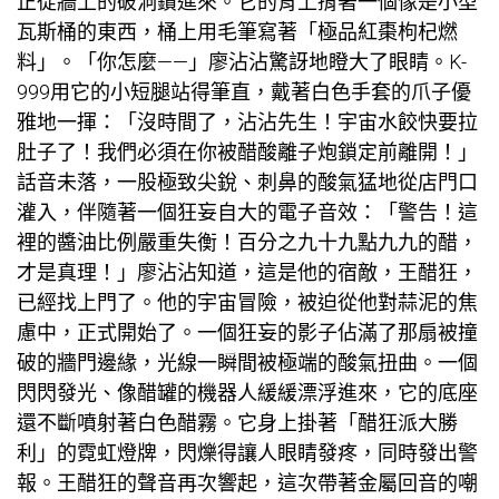
正從牆上的破洞鑽進來。它的背上揹著一個像是小型
瓦斯桶的東西，桶上用毛筆寫著「極品紅棗枸杞燃
料」。「你怎麼——」廖沾沾驚訝地瞪大了眼睛。K-
999用它的小短腿站得筆直，戴著白色手套的爪子優
雅地一揮：「沒時間了，沾沾先生！宇宙水餃快要拉
肚子了！我們必須在你被醋酸離子炮鎖定前離開！」
話音未落，一股極致尖銳、刺鼻的酸氣猛地從店門口
灌入，伴隨著一個狂妄自大的電子音效：「警告！這
裡的醬油比例嚴重失衡！百分之九十九點九九的醋，
才是真理！」廖沾沾知道，這是他的宿敵，王醋狂，
已經找上門了。他的宇宙冒險，被迫從他對蒜泥的焦
慮中，正式開始了。一個狂妄的影子佔滿了那扇被撞
破的牆門邊緣，光線一瞬間被極端的酸氣扭曲。一個
閃閃發光、像醋罐的機器人緩緩漂浮進來，它的底座
還不斷噴射著白色醋霧。它身上掛著「醋狂派大勝
利」的霓虹燈牌，閃爍得讓人眼睛發疼，同時發出警
報。王醋狂的聲音再次響起，這次帶著金屬回音的嘲