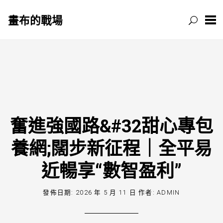
畫布的戰場
跳
至
主
要
內
容
奮進強國路&#32甜心專包
養網;闊步新征程｜全平易
近暢享“數智盈利”
發佈日期:
2026 年 5 月 11 日
作者:
ADMIN