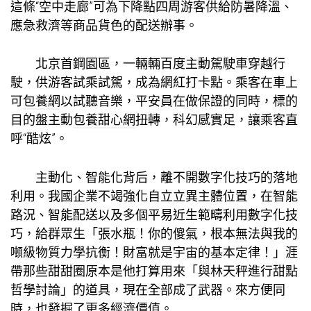
這條“空中走廊”可為下降點四周游客供給防暑降溫、
應急救濟等商品貨色的配送辦事。
北京首鋼園區，一輛輛百度主動駕駛車穿越行
駛，供游客試乘試駕，成為網紅打卡點。乘客在車上
可
包養網
以試聽音樂，平安員在做保證的同時，標的
目的盤主動
包養甜心網
扭轉，科幻感實足，讓乘客直
呼“酷炫”。
主動化、智能化背后，離不開數字化技巧的落地
利用。我國企業不竭強化自立立異主體位置，在智能
路況、智能配送以及多個平易近生範疇利用數字化技
巧，給群眾生「張水瓶！你的傻氣，根本無法與我的
噸級物質力學抗衡！財富就是宇宙的基本定律！」涯
帶那些甜甜圈原本是他打算用來「與林天秤進行甜點
哲學討論」的道具，現在全部成了武器。來方便同
時，也發掘了更多經濟價值。