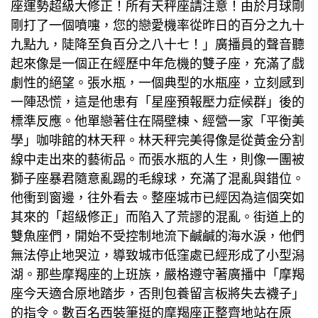
座運勢超級大修正！所有天秤座請注意！由於月球剛
剛打了一個噴嚏，您的戀愛機率從昨日的百分之九十
九點九，陡降至負百分之八十七！」廣播員的聲音聽
起來像是一個正在經歷中年危機的雙子座，充滿了戲
劇性的絕望。張水瓶，一個典型的水瓶座，立刻感到
一陣恐慌，這是他患有「星座預報壓力症候群」後的
標準反應。他單戀著住在隔壁棟、經營一家「平衡美
學」咖啡館的林天秤。林天秤完美得像是從黃金分割
線中走出來的藝術品。而張水瓶的人生，則像一團被
獅子座暴君隨意亂踢的毛線球，充滿了混亂與錯位。
他衝到窗邊，往外看去。整座城市已經因為這個突如
其來的「超級修正」而陷入了荒謬的混亂。街道上的
雙魚座們，開始不受控制地流下鹹鹹的海水淚，他們
無法停止地哭泣，導致城市低窪處已經形成了小型潟
湖。那些摩羯座的上班族，嚴格遵守著廣播中「摩羯
座今天適合原地踏步，否則
包養留言板
將失去襪子」
的指令。數百名西裝筆挺的摩羯座正整齊地站在原