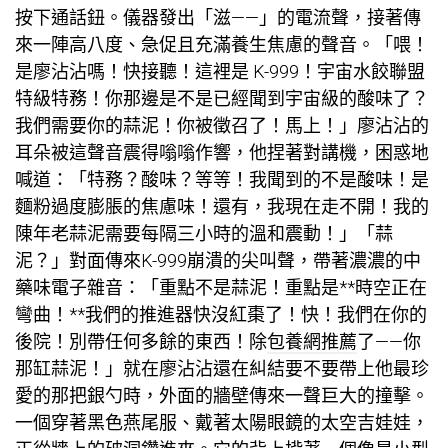
按下通話鈕。儀器發出「滋——」的電流聲，接著傳
來一陣高八度、急促且充滿養生焦慮的聲音。「喂！
是廖沾沾嗎！快接聽！這裡是 K-999！宇宙水餃聯盟
特級特務！你那邊是不是已經聞到宇宙級的酸味了？
我們需要你的蒜泥！你被徵召了！馬上！」廖沾沾的
耳朵被這聲音震得嗡嗡作響，他捏著對講機，困惑地
喊道：「特務？酸味？等等！我聞到的不是酸味！是
麵粉過度膨脹的焦慮味！還有，我現在走不開！我的
陳年老蒜泥需要每隔三小時的溫和震動！」「蒜
泥？」對面傳來K-999崩潰的尖叫聲，帶著濃濃的中
藥味電子雜音：「重點不是蒜泥！重點是**時空正在
彎曲！**我們的推進器快沒紅棗了！快！我們在你的
後院！別帶任何多餘的東西！除
包養網推薦
了——你
那缸蒜泥！」就在廖沾沾還在糾結要不要帶上他最珍
愛的那把銀勺時，外面的牆壁傳來一聲巨大的撞擊。
一個穿著黑色燕尾服、戴著太陽眼鏡的太空吉娃娃，