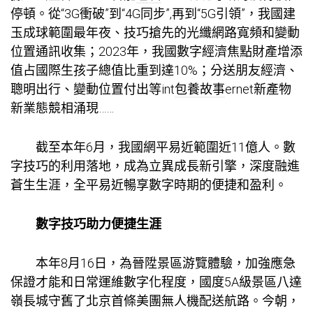
停頓。從“3G衝破”到“4G同步”,再到“5G引領”，我國建
玉成球範圍最年夜、技巧搶先的光纖網路寬頻和變動
位置通訊收集；2023年，我國數字經濟焦點財產增添
值占國際生孩子總值比重到達10%；分送朋友經濟、
聰明出行、變動位置付出等int
包養故事
ernet新產物
新業態競相涌現……
截至本年6月，我國網平易近範圍近11億人。數
字技巧的利用落地，成為立異成長新引擎，深度融進
蒼生生涯，全平易近暢享數字時期的便捷和盈利。
數字技巧助力便捷生涯
本年8月16日，為晉陞景區游覽體驗，加強應急
保證才能和日常運維數字化程度，國度5A級景區八達
嶺長城守舊了北京首條美團無人機配送航路。今朝，