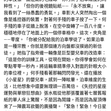
粹性。」「但你的後視鏡貼紙——『永不放棄』，讓
我看到了一絲愚蠢的勇氣。」車影大人突然掏出一個
像是遙控器的裝置，對著何手殘的車子按了一下。何
手殘的車子從牆上脫落，在空中旋轉了一百八十度，
穩穩地停在了地面上的一個停車格中。這次，夾角是
——零度。「你被分配給我的泊車學徒了。如果泊車
是一種宗教，你就是那個連方向盤都沒摸過的新信
徒。」她指了指旁邊一輛像是巨型嬰兒車的改造車：
「這是你的訓練工具，從現在開始，你得學會如何在
零點零零一秒內，將這輛車精準停入對面的針眼大小
的車位裡。」何手殘看著那輛閃閃發光、還在播放
《小星星》的嬰兒車，感到一陣眩暈。泊車維度的生
活，比他想象中還要無理頭一百萬倍。《失控的星座
運勢與單戀狂想曲》張水瓶從他那張覆蓋著七層舊報
紙的單人床上驚醒，不是因為鬧鐘，而是因為屋頂傳
來了一陣震耳欲聾的廣播聲。「緊急！緊急！今日星