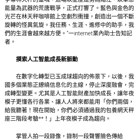
能量為武器的荒唐戰爭，正式打響了。藍色與金色的
光芒在林天秤咖啡館上空劇烈衝撞，創造出一個不斷
旋轉的怪異氣旋。我任務、生涯、進修中的助手，我
們的生涯會越來越方便。”一internet業內助士告知記
者。
摸索人工智能成長新脈動
在數字化轉型已玉成球趨向的佈景下，以後，我
國多個業態正繚繞信息化的主線，停止深度融會，完
成轉型變更。尤其是人工智能財產加快成長，讓年夜
模子更懂各行各業、讓人人將來都能用「你們兩個，
給我聽著！現在開始，你們必須通過我的
包養網
天秤
座三階段考驗**！」上年夜模子成為趨向。
掌管人拍一段錄像，錄制一段聲響臉色傳給