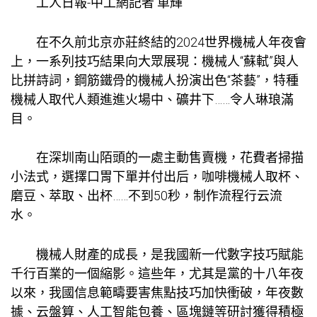
工人日報-中工網記者 車輝
在不久前北京亦莊終結的2024世界機械人年夜會
上，一系列技巧結果向大眾展現：機械人“蘇軾”與人
比拼詩詞，鋼筋鐵骨的機械人扮演出色“茶藝”，特種
機械人取代人類進進火場中、礦井下……令人琳琅滿
目。
在深圳南山陌頭的一處主動售賣機，花費者掃描
小法式，選擇口胃下單并付出后，咖啡機械人取杯、
磨豆、萃取、出杯……不到50秒，制作流程行云流
水。
機械人財產的成長，是我國新一代數字技巧賦能
千行百業的一個縮影。這些年，尤其是黨的十八年夜
以來，我國信息範疇要害焦點技巧加快衝破，年夜數
據、云盤算、人工智能
包養
、區塊鏈等研討獲得積極