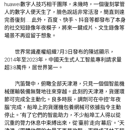
huawei數字人技巧相干團隊，未幾時，一個復刻掌管
人的數字人便天生了，臉色說話非常活潑，簡直到達
完善復刻……此外，百度、快手、抖音等都發布了本身
的社交短錄像年夜模子，將來一鍵成片、文生錄像等
場景不再逗留于想象。
世界常識產權組織7月3日發布的陳述顯示，
2014年至2023年，中國天生式人工智能專利請求量
超3.8萬件，居世界第一。
汽笛聲中，俯瞰全部天津港，只見一個個智能機
械運輸裝備無聲地往來穿越。此刻的天津港，貨運環
節可完成全主動化。良多時辰，調劑可在中控“年夜
腦”完成，船埠上的貨運機
包養網
械可依據指令主動
停止。“有了它們的智能助力，不少船埠工人得以從
沉重的膂力休息中束縛出來，從‘臺前’走向‘幕后’。”天