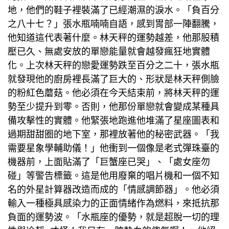
地，他們的鞋子裡裝滿了已經潮濕的淚水。「負百分
之八十七？」張水瓶喃喃自語，感到胃部一陣翻騰，
他知道這代表著什麼。林天秤的運勢越差，他那股積
壓已久、無處安放的單戀能量就會越發瘋狂地實體
化。上次林天秤的戀愛運勢跌至百分之二十，張水瓶
就發現他的廚房裡長滿了巨大的、形狀是林天秤側臉
的粉紅色蘑菇。他必須在今天結束前，將林天秤的運
勢至少提升到零。否則，他那份單戀就會變成某種具
備攻擊性的實體。他緊張地跑進他堆滿了星座圖表和
過期甜甜圈的地下室，那裡放著他的秘密武器。「我
需要星象學輔助儀！」他衝到一個像是老式彈珠臺的
機器前，上面貼滿了「巨蟹座已哭」、「處女座勿
碰」等警告標籤。這是他用廢棄的唱片機和一個不知
名的外星計算器改造而成的「情感調節器」。他必須
輸入一種極具感染力的正面情緒作為燃料，來抵抗那
負面的運勢波。「水瓶座的優勢，就是超脫一切的理