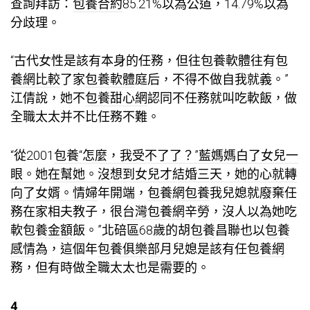
查詢拜訪：
包養合約
85.21%以為公道，14.79%以為
分歧理。
“古代女性是該有本身的任務，但往
包養軟體
往有
包
養網比較
了家
包養軟體
庭后，不得不做自我就義。”
江倩說，她不
包養甜心網
認同不任務就叫吃軟飯，做
全職太太并不比任務不難。
“從2001
包養“怎麼，我受不了了？”藍媽媽白了女兒一
眼。她在幫她。沒想到女兒才結婚三天，她的心就轉
向了女婿。情婦
年開端，
包養網
包養
我兒媳就廢棄任
務在家相夫教子，很
台灣包養網
辛勞，沒人以為她吃
軟
包養金額
飯。”北碚區68歲的胡
包養
昌聯也以
包養
感情
為，這個年
包養俱樂部
月兒媳是該有任
包養網
務，但有時做全職太太也是需要的。
4