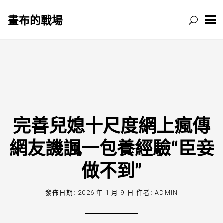
畫布的戰場
跳
至
主
要
內
容
完善兒媳十尺度網上瘋傳
網友譏諷一包養經驗“臣妾
做不到”
發佈日期:
2026 年 1 月 9 日
作者:
ADMIN