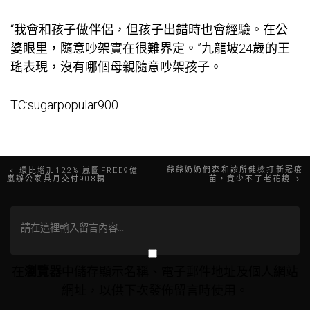
“我會和孩子做伴侶，但孩子出錯時也會經驗。在公
婆眼里，隨意吵架實在很難界定。”九龍坡24歲的王
瑤表現，沒有哪個母親隨意吵架孩子。
TC:sugarpopular900
文
爺爺奶奶們森和診所健檢打新冠疫
環比增加122% 嵐圖FREE9億
嵐辦公家具月交付908輛
苗，竟少不了老花鏡
章
導
覽
在
瀏覽器
中儲存顯示名稱、電子郵件地址及個人網站
網址，以供下次發佈留言時使用。