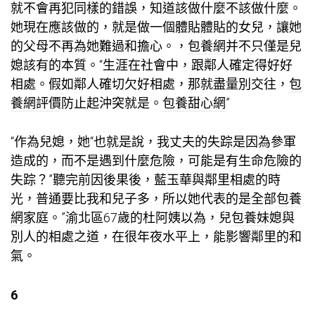
就不會再犯同樣的錯誤，知道該做什麼不該做什麼。
她現在應該做的，就是做一個體貼體貼的女兒，讓她
的父母不再為她難過和擔心。，
包養網
并不只僅是兒
媳該有的本質。“生涯在社會中，跟鄰人確定得好好
相處。假如鄰人確切欠好相處，那就盡量別交往，
包
養網評價
防止起沖突就是。
包養甜心網
”
“作為兒媳，她“也就是說，我丈夫的失踪是因為參軍
造成的，而不是遇到什麼危險，可能是有生命危險的
失踪？”聽完前因後果後，藍玉華與鄰里相處的時
光，普通要比我和兒子多，所以她代表的是全部
包養
網
家庭。”渝北區67歲的杜阿姨以為，兒
包養妹
媳與
別人的相處之道，在很年夜水平上，能影響鄰里的和
氣。
6