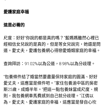
愛護家庭幸福
這是必需的
尺度：好好“你說的都是真的嗎？”藍媽媽雖然心裡已
經相信女兒說的是真的，但是等女兒說完，她還是問
道。愛丈夫，愛護
包養網心得
戀愛婚姻家庭的幸福。
查詢拜訪：91.02%以為公道，8.98%以為分歧理。
“
包養條件
結了婚當然要盡量保持家庭的圓滿、好好
愛丈夫，這應當是條件吧。”家住
包養
渝中區的吳密
斯25歲，成婚半年。“把這一點
包養妹
當成尺度、規
則，我
包養網車馬費
感到自己就分歧理。”江倩以
為，愛丈夫、愛護家庭的幸福，這應當是發自心坎