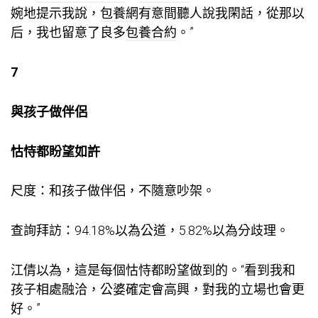
婉地提示我說，
包養網
有意間聽人說我閑話，從那以
后，我也留意了良多
包養合約
。”
7
與孩子做伴侶
怙恃都盼望如許
尺度：和孩子做伴侶，不隨意吵架。
查詢拜訪：94.18%以為公道，5.82%以為分歧理。
江倩以為，這是每個怙恃都盼望做到的。“看到我和
孩子相處融洽，公婆確定會高興，對我的立場也會更
好。”