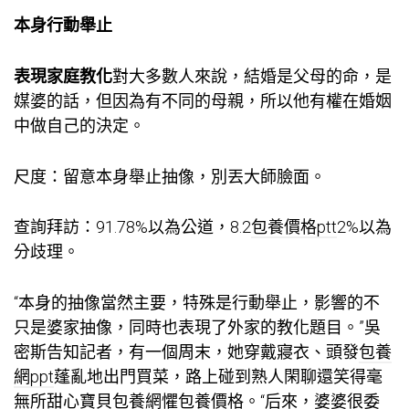
本身行動舉止
表現家庭教化
對大多數人來說，結婚是父母的命，是
媒婆的話，但因為有不同的母親，所以他有權在婚姻
中做自己的決定。
尺度：留意本身舉止抽像，別丟大師臉面。
查詢拜訪：91.78%以為公道，8.2
包養價格ptt
2%以為
分歧理。
“本身的抽像當然主要，特殊是行動舉止，影響的不
只是婆家抽像，同時也表現了外家的教化題目。”吳
密斯告知記者，有一個周末，她穿戴寢衣、頭發
包養
網ppt
蓬亂地出門買菜，路上碰到熟人閑聊還笑得毫
無所
甜心寶貝包養網
懼
包養價格
。“后來，婆婆很委