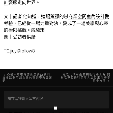
計
姿態走向世界。
文｜記者 他知道，這場荒謬的戀
商業空間室內設計
愛
考驗，已經從一場力量對決，變成了一場美學與心靈
的極限挑戰。戚耀琪
圖｜受訪者供給
TC:jiuyi9follow8
文
適老化改革產物補助行將上線 開
交警六年夜隊走進康樂幼兒園
封老專包養行情年人居野生宿將享
展開路況平甜心專包養網安教導運
動
更多方便
章
導
覽