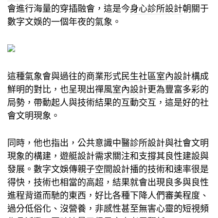
會進行海量的穿插融會，這是今
身心診所設計
朝關于
數字文娛的一個年夜的氣象。
這種氣象會與過往的商業形式
民生社區室內設計
構成
鮮明的對比，也呈現出
禪風室內設計
更為豐富多彩的
局勢，帶動起人與技術結果的互動交互，這是好的社
會文明現象。
同時，他也指出，公共意識
中醫診所設計
與社會文明
現象的構建，
遊艇設計
需求關注和支撐其良性建設與
發展。數字文娛傳
親子空間設計
播的技術和速率很是
得快，技術也相當的高超，結果就會出現良多與良性
進程背道而馳的東西，好比各種下降人們審美程度、
過分低俗化、沒營養，非感性甚至無害心靈的短視頻