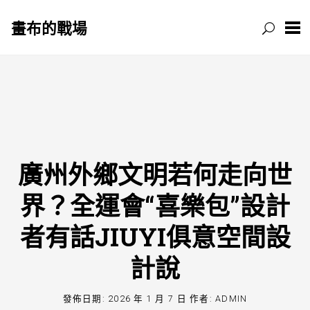
畫布的戰場
跳
至
主
要
內
容
廣州外鄉文明若何走向世
界？全運會“喜樂包”設計
者有話JIUYI俱意空間設
計說
發佈日期:
2026 年 1 月 7 日
作者:
ADMIN