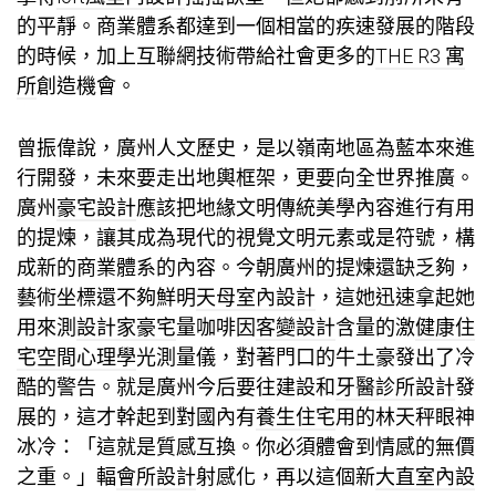
的平靜。商業體系都達到一個相當的疾速發展的階段
的時候，加上互聯網技術帶給社會更多的
THE R3 寓
所
創造機會。
曾振偉說，廣州人文歷史，是以嶺南地區為藍本來進
行開發，未來要走出地輿框架，更要向全世界推廣。
廣州
豪宅設計
應該把地緣文明傳統美學內容進行有用
的提煉，讓其成為現代的視覺文明元素或是符號，構
成新的商業體系的內容。今朝廣州的提煉還缺乏夠，
藝術坐標還不夠鮮明
天母室內設計
，這她迅速拿起她
用來測
設計家豪宅
量咖啡因
客變設計
含量的激
健康住
宅
空間心理學
光測量儀，對著門口的牛土豪發出了冷
酷的警告。就是廣州今后要往建設和
牙醫診所設計
發
展的，這才幹起到對國內有
養生住宅
用的林天秤眼神
冰冷：「這就是質感互換。你必須體會到情感的無價
之重。」輻
會所設計
射感化，再以這個新
大直室內設