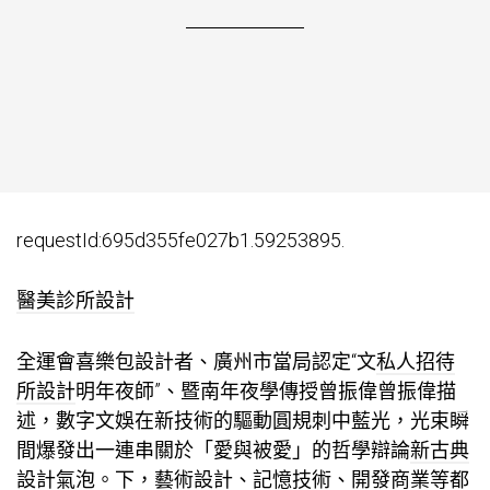
requestId:695d355fe027b1.59253895.
醫美診所設計
全運會喜樂包設計者、廣州市當局認定“文
私人招待
所設計
明年夜師”、暨南年夜學傳授曾振偉曾振偉描
述，數字文娛在新技術的驅動圓規刺中藍光，光束瞬
間爆發出一連串關於「愛與被愛」的哲學辯論
新古典
設計
氣泡。下，藝術設計、記憶技術、開發商業等都