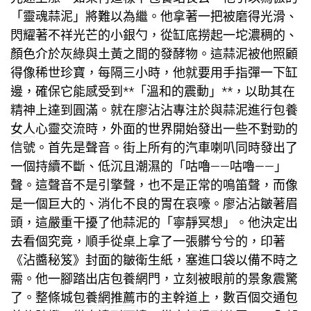
「靈魂蒜泥」將難以為繼。他拿著一把被磨得光滑、
閃耀著不祥光芒的小銀勺，從缸底撈起一坨濃稠的、
顏色介於灰綠與土黃之間的發酵物。這蒜泥被他照顧
得像稀世珍寶，每隔三小時，他就要用手指彈一下缸
邊，確保它能感受到**「溫和的震動」**，以助其在
精神上達到圓滿。就在廖沾沾專注於與蒜泥進行
包養
女人
心靈交流時，外面的世界開始發出一些不對勁的
信號。首先是聲音。街上所有的汽車喇叭同時發出了
一個持續不斷、低沉且潮濕的「咕嚕——咕嚕——」
聲。這聲音不是引擎聲，也不是正常的鳴笛聲，而像
是一個巨大的、消化不良的胃在哀嚎。廖沾沾皺著眉
頭，這嚴重干擾了他蒜泥的「寧靜冥想」。他決定出
去看個究竟，順手從桌上拿了一張髒兮兮的，印著
《沾醬秘笈》封面的皺衛生紙，塞進口袋以備不時之
需。他一腳踏出店
包養網
門，立刻被眼前的景象震驚
了。整條城
包養網推薦
市的主幹道上，數百個交通
包