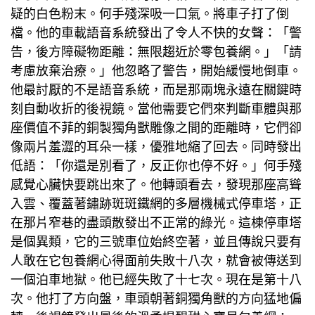
疑的白色粉末。何手殘深吸一口氣。將車子打了倒
檔。他的車載語音系統發出了令人不快的女聲：「警
告，後方障礙物距離：無限趨近於零
包養網
。」「請
考慮放棄治療。」他忽略了警告，開始緩慢地倒車。
他最討厭的不是語音系統，而是那兩塊永遠在關鍵時
刻自動收折的後視鏡。當他需要它們來判斷車體與那
座價值不菲的銅製獨角獸雕像之間的距離時，它們卻
像兩片羞澀的耳朵一樣，優雅地縮了回去。同時發出
低語：「你還是別看了，反正你也停不好。」何手殘
感覺心臟快要跳出來了。他轉頭看去，發現那座高聳
入雲、覆蓋著鏽跡斑斑鐵網的多層機械式停車塔，正
在那片窄巷的盡頭散發出不正常的綠光。這棟停車塔
是個異類，它的三號車位始終空著，並且傳說只要有
人敢在它
包養網心得
面前失敗十八次，就會被傳送到
一個泊車地獄。他已經失敗了十七次。現在是第十八
次。他打了方向盤，車頭朝著銅獨角獸的方向猛地偏