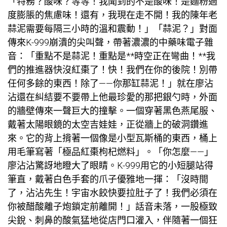
「特務？酸味？等等！我聞到的不是酸味！是麵粉過
度膨脹的焦慮味！還有，我現在走不開！我的陳年老
蒜泥需要每隔三小時的溫和震動！」「蒜泥？」對面
傳來K-999崩潰的尖叫聲，帶著濃濃的中藥味電子雜
音：「重點不是蒜泥！重點是**時空正在彎曲！**我
們的推進器快沒紅棗了！快！我們在你的後院！別帶
任何多餘的東西！除了——你那缸蒜泥！」就在廖沾
沾還在糾結要不要帶上他最珍愛的那把銀勺時，外面
的牆壁傳來一聲巨大的撞擊。一個穿著黑色燕尾服、
戴著太陽眼鏡的太空吉娃娃，正從牆上的破洞鑽進
來。它的背上揹著一個像是小型瓦斯桶的東西，桶上
用毛筆寫著「極品紅棗枸杞燃料」。「你怎麼——」
廖沾沾驚訝地瞪大了眼睛。K-999用它的小短腿站得
筆直，戴著白色手套的爪子優雅地一揮：「沒時間
了，沾沾先生！宇宙水餃快要拉肚子了！我們必須在
你被醋酸離子炮鎖定前離開！」話音未落，一股極致
尖銳、刺鼻的酸氣猛地從店門口灌入，伴隨著一個狂