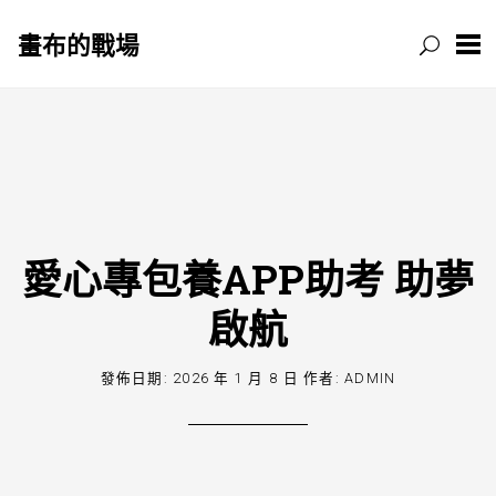
畫布的戰場
跳
至
主
要
內
容
愛心專包養APP助考 助夢
啟航
發佈日期:
2026 年 1 月 8 日
作者:
ADMIN