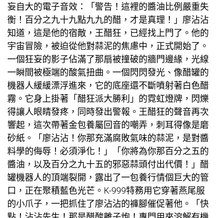
妄自大的電子音效：「警告！這裡的醬油比例嚴重失
衡！百分之九十九點九九的醋，才是真理！」廖沾沾
知道，這是他的宿敵，王醋狂，已經找上門了。他的
宇宙冒險，被迫從他對蒜泥的焦慮中，正式開始了。
一個狂妄的影子佔滿了那扇被撞破的牆門邊緣，光線
一瞬間被極端的酸氣扭曲。一個閃閃發光、像醋罐的
機器人緩緩漂浮進來，它的底座還不斷噴射著白色醋
霧。它身上掛著「醋狂派大勝利」的霓虹燈牌，閃爍
得讓人眼睛發疼，同時發出警報。王醋狂的聲音再次
響起，這次帶著金
包養
屬回音的嘲弄，刺耳得像是磨
砂紙。「廖沾沾！你那充滿腐敗氣味的蒜泥，是對醬
料學的侮辱！必須淨化！」「你將為你那百分之五的
醬油，以及百分之九十五的邪惡蒜頭付出代價！」醋
罐機器人的頂端裂開，露出了一
包養行情
個巨大的管
口，正在聚積藍色光芒。K-999特務用它穿著燕尾服
的小爪子，一把抓住了廖沾沾的褲腳催促著他。「快
點！沾沾先生！那是醋酸離子炮！專門用來溶解有機