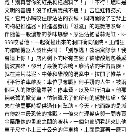
跑！別再管你的紅棗枸杞燃料了！」「不行！燃料是
文明的基礎！沒了紅棗我飛不遠！」吉娃娃特務抗
議。它用小嘴咬住廖沾沾的衣領，同時開啟了它背上
的枸杞推進器。推進器發出「滋滋」的輕微煎煮聲，
伴隨著一股濃郁的蔘味爆發。廖沾沾抱著蒜泥缸、K-
999咬著他，一起從撞出來的洞口衝向後院。王醋狂
的醋罐機器人發出尖叫：「別想逃！醬油黨餘孽！我
會追上你！」店內剩下的所有空盤子被醋酸氣
包養感
情
波震碎，發出了最後的哀鳴。廖沾沾的宇宙冒險，
就在這片蒜泥、中藥和醋酸的混亂中，拉開了帷幕。
《平行泊車維度：車位爭奪戰》何手殘的人生，被兩
個巨大的陰影籠罩著：停車費，以及平行泊車。他那
輛老舊的掀背車，彷彿繼承了他所有的駕駛焦慮，從
未在他需要時提供過任何幫助。今天，他面臨的是城
市傳說中最恐怖的挑戰，一條夾在理髮店與一間專賣
金屬雕像的畫廊之間的窄巷。一個
包養網
看起來比他
車子尺寸小上三十公分的停車格，上面還灑著一層可