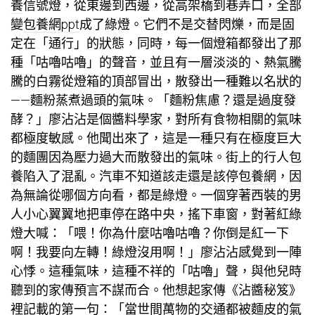
養
信號燈，從東邊到西邊，從高架橋到巷弄口，全部
變
包養網ppt
成了綠燈。它們不是交替閃爍，而是固
定在「通行」的狀態，同時，每一個燈箱都發出了那
種「咕嚕咕嚕」的聲音，並且有一層淡淡的、熱氣騰
騰的白霧從燈箱的頂部冒出，散發出一種難以名狀的
——麵粉蒸煮過頭的氣味。「麵粉焦慮？還是過度發
酵？」廖沾沾是個醬料學家，對所有食物相關的氣味
都極度敏感。他聞出來了，這是一種只有在極度巨大
的麵團因為壓力過大而散發出的氣味。街上的行人
包
養
陷入了混亂。汽車不知道該走還是該停
包養網
，因
為無論從哪個方向看，都是綠燈。一個穿著西裝的男
人小心翼翼地把車停在路中央，搖下車窗，對著紅綠
燈大喊：「喂！你為什麼咕嚕咕嚕？你倒是紅一下
啊！我要向左轉！綠燈沒用啊！」廖沾沾感覺到一陣
心悸。這種氣味，這種不祥的「咕嚕」聲，與他兒時
聽到的家傳預言不謀而合。他想起家傳《沾醬秘笈》
裡記載的第一句：「當世間萬物的交通都被麵皮的氣