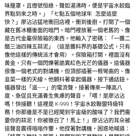
味籠罩，且燈號恒綠、聲如湯沸時，便是宇宙水餃臨
界點到來之時。」「七點五個地球年…怎麼這麼
快？」廖沾沾猛地衝回店裡，衝到後廚，打開了一個
藏在舊冰櫃後面的暗門。暗門裡放著一個老舊的、像
是古代金屬保險箱的東西。他輸入了密碼：「一醬二
醋三油四辣五蒜泥」（這是醬料界的基礎公式，只有
像他這樣的傳統派才會用）。保險箱打開，裡面沒有
黃金，只有一個閃爍著詭異紅色光芒的儀器。這儀器
很像一個老式的對講機，但頂部插著一根彎曲的、像
韭菜一樣的天線。他顫抖著拿起儀器，按下通話鈕。
儀器發出「滋——」的電流聲，接著傳來一陣高八
度、急促且充滿養生焦慮的聲音。「喂！是廖沾沾
嗎！快接聽！這裡是 K-999！宇宙水餃聯盟特級特
務！你那邊是不是已經聞到宇宙級的酸味了？我們需
要你的蒜泥！你被徵召了！馬上！」廖沾沾的耳朵被
這聲音震得嗡嗡作響，他捏著對講機，困惑地喊道：