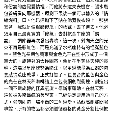
和俗氣的虛假愛情裡，而他將永遠失去機會。張水瓶
包養網
看向那機器，還剩下最後一個可以輸入的「情
緒燃料」口。他迅速撕下了貼在他背後衣領上，那張
寫著「我就是個單戀傻瓜」的標籤，丟了進去。他必
須用自己最真實的「傻氣」去對抗金牛座的「霸
氣」！調節器再次發出轟鳴，這一次，射向天空的光
束不再是彩虹色，而是充滿了水瓶座特有的怪誕藍色
**。藍色光
長期包養
束與金色光芒在空中形成了一個
巨大的、旋轉著的太極圖案，像是在爭奪林天秤的靈
魂。這場以星座運勢為賭注、以單戀能量為武器的
包
養感情
荒唐戰爭，正式打響了。
包養合約
藍色與金色
的光芒在林天秤咖啡館上空
包養網
劇烈衝撞，創造出
一個不斷旋轉的怪異氣旋。愿辦事運動。在林天秤，
這位被失衡逼瘋的美學家，已經決定要用她自己的方
式，強制創造一場平衡的三角戀愛。姑蘇高她那間咖
啡館，所有的物品都必須遵循嚴格的黃金分割比例擺