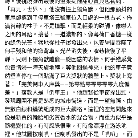
轉。後視鏡發出最後的溫柔提醒
甜心寶貝包養網
：
「再見，世界。」他沒有撞上獨角獸，但他那顫抖的
車尾卻擦到了停車塔三號車位入口處的一根古老、佈
滿苔蘚的柱子。不是撞擊，而是輕柔的碰觸，像戀人
之間的耳語。接著，一道濃郁的、像薄荷口香糖一樣
的綠色光芒。猛地從柱子爆發出來，
包養
瞬間吞噬了
何手殘和他的掀背車。光芒消失後，窄巷恢復了平
靜，只剩下獨角獸雕像一臉困惑的表情。何手殘感覺
包養情婦
一陣天旋地轉，等他回過神來，他的車子竟
然垂直停在一個貼滿了巨大獎狀的牆壁上。獎狀上寫
著：「完美倒車入庫獎——第零點零零零零零九度偏
差。」落款人是「倒車王」。他趕緊從車窗探出頭，
發現周圍不再是熟悉的城市街道，而是一望無際、由
無數白線和編號組成的巨大網格。這裡的空氣聞起來
像是新買的輪胎和劣質香水的混合物，而重力似乎是
隨機變化的，有時感覺很重，有時像漂浮在游泳池
裡。他試圖按喇叭，但喇叭發出的不是「叭叭」，而