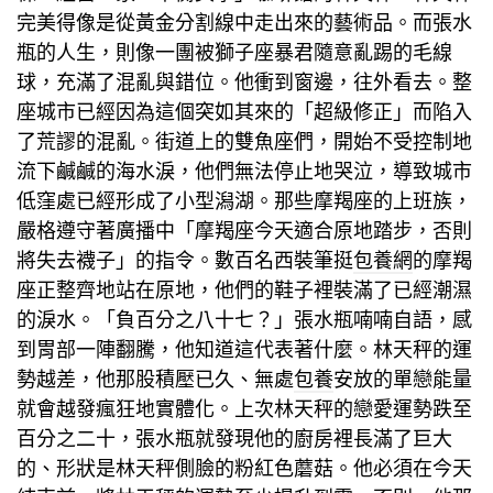
完美得像是從黃金分割線中走出來的藝術品。而張水
瓶的人生，則像一團被獅子座暴君隨意亂踢的毛線
球，充滿了混亂與錯位。他衝到窗邊，往外看去。整
座城市已經因為這個突如其來的「超級修正」而陷入
了荒謬的混亂。街道上的雙魚座們，開始不受控制地
流下鹹鹹的海水淚，他們無法停止地哭泣，導致城市
低窪處已經形成了小型潟湖。那些摩羯座的上班族，
嚴格遵守著廣播中「摩羯座今天適合原地踏步，否則
將失去襪子」的指令。數百名西裝筆挺
包養網
的摩羯
座正整齊地站在原地，他們的鞋子裡裝滿了已經潮濕
的淚水。「負百分之八十七？」張水瓶喃喃自語，感
到胃部一陣翻騰，他知道這代表著什麼。林天秤的運
勢越差，他那股積壓已久、無處
包養
安放的單戀能量
就會越發瘋狂地實體化。上次林天秤的戀愛運勢跌至
百分之二十，張水瓶就發現他的廚房裡長滿了巨大
的、形狀是林天秤側臉的粉紅色蘑菇。他必須在今天