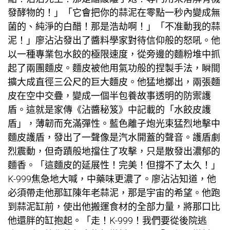
發酵物的！」「它會把你的蒜泥在零點一秒內變成無
菌的、純淨的白醋！那是浩劫啊！」「不准動我的蒜
泥！」廖沾沾發出了醬料學家對待信仰般的怒吼。他
以一種專業包水餃的極限速度，從旁邊的麵粉堆中抓
起了兩團麵皮。麵皮被他用氣功般的捏製手法，瞬間
擴大成直徑三公尺的巨大麵皮。他猛地擲出，兩張麵
皮在空中交疊，變成一個半
包養故事
透明的防禦護
盾。這就是家傳《沾醬秘笈》中記載的「水餃皮護
盾」，薄韌而充滿彈性。藍色離子炮光束猛烈地擊中
麵皮護盾，發出了一聲像是汽水開蓋的聲音。護盾劇
烈震動，但奇蹟般地擋住了攻擊，只是散發出濃郁的
麵香。「這麵皮的延展性！完美！但撐不了太久！」
K-999焦急地大喊，中藥味更濃了。廖沾沾知道，他
必須帶走他那缸陳年老蒜泥，那是宇宙的希望。他跑
到蒜泥缸前，使出他搬運食材的全部力量，將那口比
他還胖的缸抱起。「走！K-999！我們要從後院逃