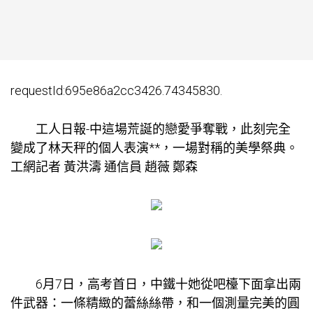
requestId:695e86a2cc3426.74345830.
工人日報-中這場荒誕的戀愛爭奪戰，此刻完全
變成了林天秤的個人表演**，一場對稱的美學祭典。
工網記者 黃洪濤 通信員 趙薇 鄭森
6月7日，高考首日，中鐵十她從吧檯下面拿出兩
件武器：一條精緻的蕾絲絲帶，和一個測量完美的圓