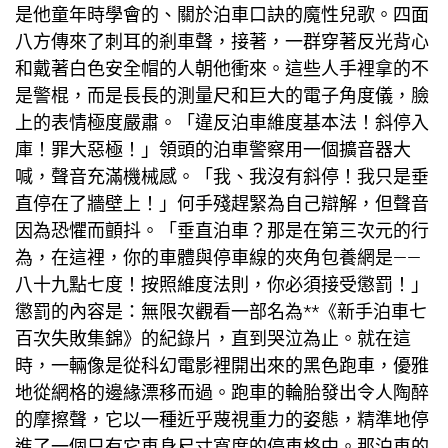
是他童年時學會的、關於泊車口訣的魔性兒歌。四面
八方傳來了刺耳的剎車聲，接著，一群穿著反光背心
和戴著白色安全帽的人朝他衝來。這些人手裡拿的不
是警棍，而是長長的測量尺和巨大的電子角度儀，臉
上的表情極度嚴肅。「違反泊車維度基本法！斜停入
庫！罪大惡極！」領頭的泊車警察用一個擴音器大
喊，聲音充滿機械感。「我、我沒有斜停！我只是垂
直停在了牆壁上！」何手殘趕緊為自己辯解，但聲音
因為恐懼而顫抖。「垂直泊車？那是在第三次元的行
為，在這裡，你的車體與停車線的夾角
包養網
是——
八十九點七度！按照維度法則，你必須接受懲罰！」
懲罰的內容是：無限次觀看一部名為**《新手泊車七
百次失敗集錦》的紀錄片，直到哭泣為止。就在這
時，一輛像是從科幻電影裡開出來的黑色跑車，優雅
地從網格的邊緣漂移而過。跑車的輪胎發出令人陶醉
的摩擦聲，它以一種近乎蔑視重力的姿態，精準地停
進了一個只有它車身尺寸寬度的停車格中。那泊車的