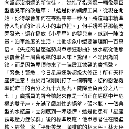
向盤都沒摸過的新信徒。」她指了指旁邊一輛像是巨
型嬰兒車的改造車：「這是你的訓練工具，從現在開
始，你得學會如何在零點零零一秒內，將這輛車精準
停入對面的針眼大小的車位裡。」何手殘看著那輛閃
閃發光、還在播放《小星星》的嬰兒車，感到一陣眩
暈。泊車維度的生活，比他想象中還要無理頭一百萬
倍。《失控的星座運勢與單戀狂想曲》張水瓶從他那
張覆蓋著七層舊報紙的單人床上驚醒，不是因為鬧
鐘，而是因為屋頂傳來了一陣震耳欲聾的廣播聲。
「緊急！緊急！今日星座運勢超級大修正！所有天秤
座請注意！由於月球剛剛打了一個噴嚏，您的戀愛機
率從昨日的百分之九十九點九，陡降至負百分之八十
七！」廣播員的聲音聽起來像是一個正在經歷中年危
機的雙子座，充滿了戲劇性的絕望。張水瓶，一個典
型的水瓶座，立刻感到一陣恐慌，這是他患有「星座
預報壓力症候群」後的標準反應。他單戀著住在隔壁
棟、經營一家「平衡美學」咖啡館的林天秤。林天秤