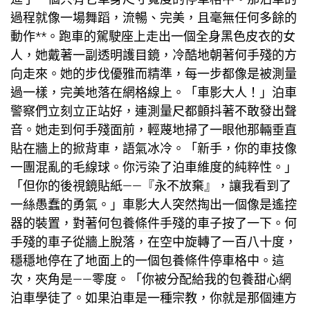
過程就像一場舞蹈，流暢、完美，且毫無任何多餘的
動作**。跑車的駕駛座上走出一個全身黑色皮衣的女
人，她戴著一副透明護目鏡，冷酷地朝著何手殘的方
向走來。她的步伐優雅而精準，每一步都像是被測量
過一樣，完美地落在網格線上。「車影大人！」泊車
警察們立刻立正站好，連測量尺都顫抖著不敢發出聲
音。她走到何手殘面前，輕蔑地掃了一眼他那輛垂直
貼在牆上的掀背車，語氣冰冷。「新手，你的車技像
一團混亂的毛線球。你污染了泊車維度的純粹性。」
「但你的後視鏡貼紙——『永不放棄』，讓我看到了
一絲愚蠢的勇氣。」車影大人突然掏出一個像是遙控
器的裝置，對著何
包養條件
手殘的車子按了一下。何
手殘的車子從牆上脫落，在空中旋轉了一百八十度，
穩穩地停在了地面上的一個
包養條件
停車格中。這
次，夾角是——零度。「你被分配給我的
包養甜心網
泊車學徒了。如果泊車是一種宗教，你就是那個連方