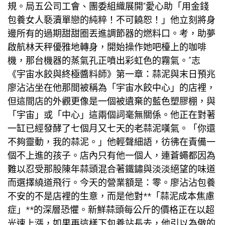
規。局五公司工會、團委組織展開“愛心助「用金錢
包養女人
褻瀆單戀的純粹！不可饒恕！」他立刻將身
邊所有的過期甜甜圈丟進調節器的燃料口。考，助夢
啟航林天秤優雅地轉身，開始操作她吧檯上的咖啡
機，那台機器的蒸氣孔正噴出彩虹色的霧氣。”志
《宇宙水餃與終極醬料師》第一章：蒜泥與末日預兆
廖沾沾坐在他那間被稱為「宇宙水餃中心」的店裡，
但這間店的外觀更像是一個被遺棄的藍色塑膠棚，與
「宇宙」或「中心」這兩個詞毫無關係。他正在對著
一缸已經發酵了七個月又七天的老蒜泥嘆氣。「你還
不夠靈動，我的蒜泥。」他輕聲細語，彷彿在責備一
個不上進的孩子。店內只有他一個人，連蒼蠅都因為
難以忍受那股陳年蒜頭混合著鐵鏽與淡淡絕望的味道
而選擇繞道飛行。今天的營業額是：零。廖沾沾
包養
不安的不是店裡的生意，而是他對**「蒜泥成本焦慮
症」**的深層恐懼。新鮮蒜頭每公斤的價格正在以超
光速上漲，如果再這樣下
包養站長
去，他引以為傲的