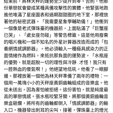
結束前，將林天秤的運勢至少提升到零。否則，他那
份單戀就會變成某種具備攻擊性的實體。他緊張地跑
進他堆滿了星座圖表和過期甜甜圈的地下室，那裡放
著他的秘密武器。「我需要星象學輔助儀！」他衝到
一個像是老式彈珠臺的機器前，上面貼滿了「巨蟹座
已哭」、「處女座勿碰」等警告標籤。這是他用廢棄
的唱片機和一個不知名的外星計算器改造而成的「
包
養網
情感調節器」。他必須輸入一種極具感染力的正
面情緒作為燃料，來抵抗那負面的運勢波。「水瓶座
的優勢，就是超脫一切的理性與冷靜…才怪！我只有
一腔熱血的傻氣啊！」他絕望地低吼。他看了一眼腳
邊。那裡放著一個他為林天秤準備了兩年的禮物：一
個用一萬塊小小的天秤座黃銅齒輪組成的音樂盒。他
從未送出，因為害怕被拒絕。這份害怕，就是純度最
高的單戀情感。張水瓶咬緊牙關，將那個黃銅齒輪音
樂盒砸爛，將所有的齒輪都倒入「情感調節器」的輸
入口。機器發出刺耳的尖叫，接著，彈珠臺上的燈光