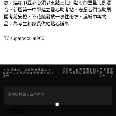
放，連咖啡豆都必須以五點三比四點七的重量比例混
合。新區第一中學建立愛心助考站，志愿者們協助展
開考前安檢，不花錢發放一次性雨衣、濕紙巾等物
品，為考生和家長供給貼心辦事。
TC:sugarpopular900
文
這位誕生在意年夜利的北京冬奧泰
汕頭市總工會轉達進修廣東工
國專包養網站比較隊選手想往新疆
會第十五次代表年夜會精專包養心
得力
滑雪！
章
導
覽
在
瀏覽器
中儲存顯示名稱、電子郵件地址及個人網站