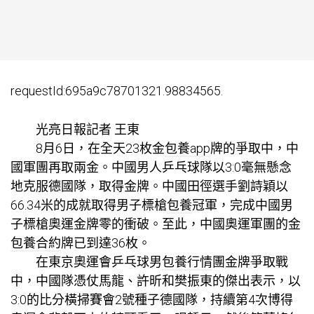
requestId:695a9c78701321.98834565.
光亮日報記者 王東
8月6日，在全天23枚金
包養app
牌的爭取中，中
國軍團再取兩金。中國男人乒乓球隊以3:0毫無懸念
地克服德國隊，取得金牌。中國田徑選手劉詩穎以
66.34米的成就取得男子標槍
包養
冠軍，完成中國男
子標槍奧運金牌零的衝破。至此，中國奧運軍團的金
包養合約
牌已到達36枚。
在東京奧運會乒乓球男
包養行情
團金牌爭取戰
中，中國隊憑仗馬龍、許昕和樊振東的傑出表示，以
3:0的比分橫掃賽會2號種子德國隊，持續第4次博得