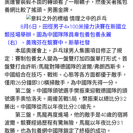
奧運會裴毅不由的轉頭看了一眼轎子，然後笑著搖
包
養網比較
了搖頭。男團金牌。
8月6日，田徑男子4×100米接力決賽在新國立
競技場舉辦。圖為中國隊隊員韋
包養
包養
永麗
（右）、黃瑰芬在競賽中。新華社發
本屆奧運會上，乒乓球男人集團項目修正了規
定：賽制
包養女人
變為一盤雙打加四盤單打形式。首
盤雙打由許昕/馬龍對陣德國隊的波爾/弗朗西斯卡，
中國組合在技巧、戰術、心態等各方面都優于敵手，
僅用26分鐘即3:0橫掃敵手，為中國隊先得一分。
第二盤，中國隊頭號選手樊振東迎戰德國隊的頭
號選手奧恰洛夫。兩邊苦戰5局，樊振東以總比分3:2
勝出。中國隊從而以年夜比分2:0搶先。
第三盤，馬龍再度進場，他的敵手是40歲的宿將
波爾。競賽經過歷程有驚無險，馬龍以年夜比分3:1
取勝，也為
包養網
中國隊鎖定了終極的成功。