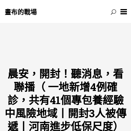
畫布的戰場
跳
至
主
要
內
容
晨安，開封！聽消息，看
聯播（ 一地新增4例確
診，共有41個專包養經驗
中風險地域丨開封3人被傳
遞丨河南進步低保尺度）