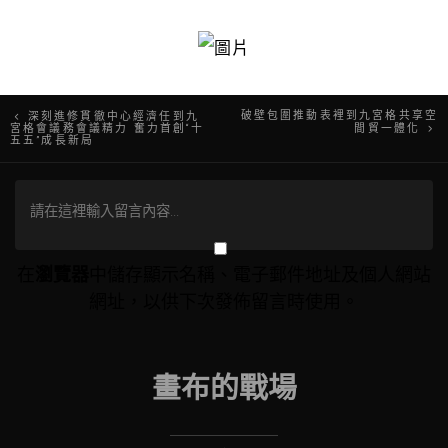
文
破壁包圍推動表裡到九宮格共享空
深刻進修貫徹中心經濟任到九
宮格會議務會議精力 奮力首創“十
間貿一體化
五五”成長新局
章
導
覽
在
瀏覽器
中儲存顯示名稱、電子郵件地址及個人網站
網址，以供下次發佈留言時使用。
畫布的戰場