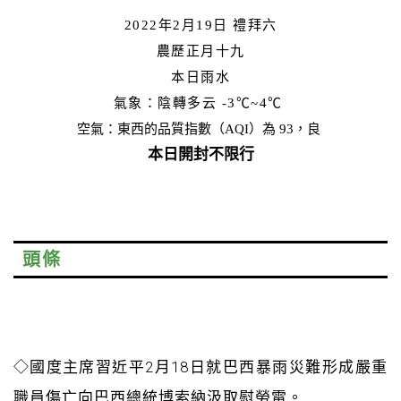
2022年2月19日 禮拜六
農歷正月十九
本日雨水
氣象：陰轉多云
-3
℃~4℃
空氣：東西的品質指數（AQI）為 93，良
本日開封不
限行
頭條
◇
國度主席習近平2月18日就巴西暴雨災難形成嚴重
職員傷亡向巴西總統博索納汲取慰勞電。