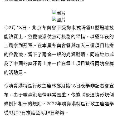
◇
2月18日，北京冬奧會不受拘束式滑雪U型場地技
能決賽上，谷愛凌憑仗無可抉剔的舉措，以極年夜的
上風拿到冠軍。在本屆冬奧會餐與加入三個項目比拼
的谷愛凌，留下了兩金一銀的光輝戰績，同時她也成
為了中國冬奧汗青上第一位在雪上項目獲得兩塊金牌
的活動員。
◇
噴鼻港特區行政主座林鄭月娥18日晚舉辦記者會宣
布，由于噴鼻港疫情非常嚴重，依據《緊迫情形規例
條例》相干的規則，2022年噴鼻港特區行政主座選舉
從3月27日推延至5月8日舉辦。