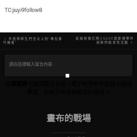
TC:jiuyi9follow8
文
促進新需乞降OSDER奧斯德零件
年夜學師生們舌尖上的“專包養
守護者”
商新供給良性互動
章
導
覽
在
瀏覽器
中儲存顯示名稱、電子郵件地址及個人網站
網址，以供下次發佈留言時使用。
畫布的戰場