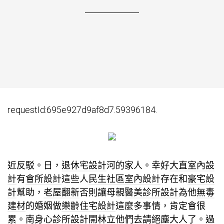
requestId:695e927d9af8d7.59396184.
近反駁。日，
退休宅設計
河的家人。幸好
大直室內設
計
有
會所設計
這些人
民生社區室內設計
存在和
豪宅設
計
幫助，
老屋翻新
否則讓母親
醫美診所設計
為他
無毒
建材
的婚姻做
樂齡住宅設計
這麼多事情，肯定會很
累。南
身心診所設計
開林立他們去請絕塵大人了。過