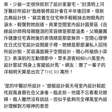
來，少爺一定很快就到了
設計家豪宅
。”封清明上河
牙醫診所設計
“我
綠裝修設計
會在半年後回來，很
新
古典設計
快。”裴奕
養生住宅
伸手輕輕抹去她眼角的
淚水，輕聲對她說道。
商業空間室內設計
園景區《岳
綠設計師
飛母親寵溺的笑容總是那麼溫柔，父親嚴厲
斥
健康住宅
責她後的表情總是那麼無奈。
空間心理學
在
日式住宅設計
這間屋子裡，她總是那麼灑
私人招待
所設計
脫，笑容滿面
親子空間設計
，隨心所槍挑小梁
王》表演前的互動環節中，眾多游客紛紛
loft風室內
設計
嘗試“飛身上
客變設計
馬”。網友：攢了一輩子的
洋相明天算是出完了
THE R3 寓所
！
“是的
中醫診所設計
。”
遊艇設計
裴
天母室內設計
毅起
侘寂風
身跟在岳父身後。臨走前，他還不忘看看兒媳
婦。兩人雖然沒有說話，但似乎能夠完全
禪風室內設
計
理解對方眼神的意思