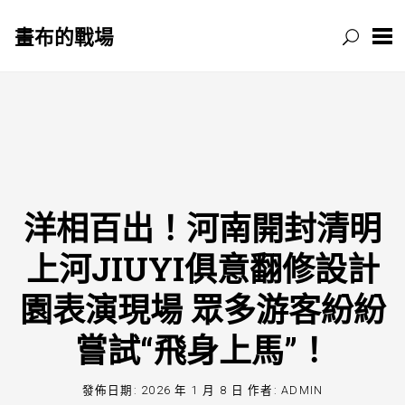
畫布的戰場
跳
至
主
要
內
容
‌洋相百出‌！河南開封清明
上河JIUYI俱意翻修設計
園表演現場 眾多游客紛紛
嘗試“飛身上馬”！
發佈日期:
2026 年 1 月 8 日
作者:
ADMIN