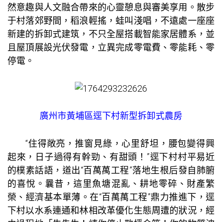
然意趣與人文融合帶來的心靈憩息與審美享用。散步
于村落郊野間，稻浪輕搖，蛙叫淺唱，不遠處一座座
新建的拆卸式建筑，不只全屋搭載智能家居體系，並
且屋頂展設光伏發電，立異完成零電費、零能耗、零
停電。
廣州市黃埔區逕下村新型拆卸式農房
“住得敞亮，推窗見綠，心里舒坦，腰包變得興
起來，日子過得有幹勁、有甜頭！”逕下村村平易近
的樸素話語，道出“百萬萬工程”落地生根后發自肺腑
的喜悅。曩昔，這里魚塘混亂、耕地零碎、財產繁
榮、經濟基本單薄。在“百萬萬工程”鼎力推進下，逕
下村以水系連通和林相改革優化生態周遭的狀況，經