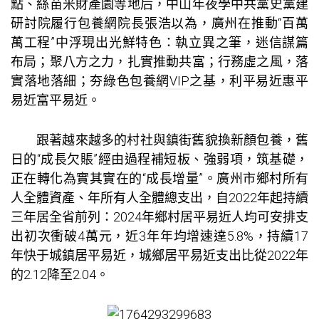
點、絲苗米財產園等地后，中山年夜學中共黨史黨建
研討院履行
包養網
院長張浩以為，廣州在推動“百萬
萬工程”中浮現出光鮮特色：執立異之筆，迷信謀篇
布局；聚八方之力，扎實推動共富；行務虛之風，落
實落地落細；夯綠色
包養網VIP
之基，利平易近惠平
易近富平易近。
跟著越來越多的村社與鎮街舊貌換新顏
包養
，舊
日的“成長欠賬”經由過程補短板、強弱項，筑基礎，
正在轉化為實其實在的“成長增量”。廣州市鄉村所有
人全體資產、年所有人全體總支出，自2022年起持續
三年居全省前列：2024年鄉村居平易近人均可安排支
出初次衝破4萬元，近3年年均增速達5.8%，持續17
年快于城鎮居平易近，城鄉居平易近支出比從2022年
的2.12降至2.04。