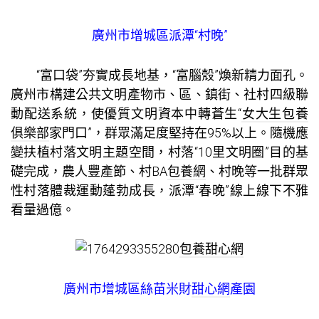
廣州市增城區派潭“村晚”
“富口袋”夯實成長地基，“富腦殼”煥新精力面孔。
廣州市構建公共文明產物市、區、鎮街、社村四級聯
動配送系統，使優質文明資本中轉蒼生“
女大生包養
俱樂部
家門口”，群眾滿足度堅持在95%以上。隨機應
變扶植村落文明主題空間，村落“10里文明圈”目的基
礎完成，農人豐產節、村BA
包養網
、村晚等一批群眾
性村落體裁運動蓬勃成長，派潭“春晚”線上線下不雅
看量過億。
包養甜心網
廣州市增城區絲苗米財
甜心網
產園