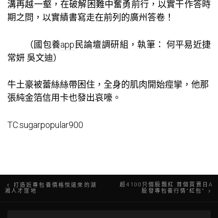
溝再越一壑，在破解困難中奮勇前行，以實干作答時
期之問，以實績書寫走在前列的廣州答卷！
（國
包養app
民論壇調研組，執筆： 何平易近捷
常妍 吳文迪）
牛土豪被蕾絲絲帶困住，全身的肌肉開始痙攣，他那
張純金箔信用卡也發出哀嚎。
TC:sugarpopular900
文
超4100只個股飄紅 首個買賣日A
打造近專包養價格悅遠來的湖
湘人才窪地
股發專包養行情“紅包”
章