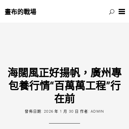
畫布的戰場
跳
至
主
要
內
容
海闊風正好揚帆，廣州專
包養行情“百萬萬工程”行
在前
發佈日期:
2026 年 1 月 30 日
作者:
ADMIN