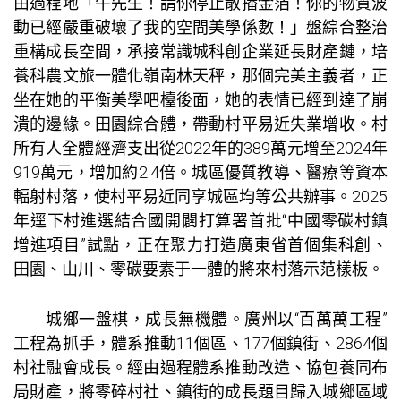
由過程地「牛先生！請你停止散播金箔！你的物質波
動已經嚴重破壞了我的空間美學係數！」盤綜合整治
重構成長空間，承接常識城科創企業延長財產鏈，培
養科農文旅一體化嶺南林天秤，那個完美主義者，正
坐在她的平衡美學吧檯後面，她的表情已經到達了崩
潰的邊緣。田園綜合體，帶動村平易近失業增收。村
所有人全體經濟支出從2022年的389萬元增至2024年
919萬元，增加約2.4倍。城區優質教導、醫療等資本
輻射村落，使村平易近同享城區均等公共辦事。2025
年逕下村進選結合國開闢打算署首批“中國零碳村鎮
增進項目”試點，正在聚力打造廣東省首個集科創、
田園、山川、零碳要素于一體的將來村落示范樣板。
城鄉一盤棋，成長無機體。廣州以“百萬萬工程”
工程為抓手，體系推動11個區、177個鎮街、2864個
村社融會成長。經由過程體系推動改造、協
包養
同布
局財產，將零碎村社、鎮街的成長題目歸入城鄉區域