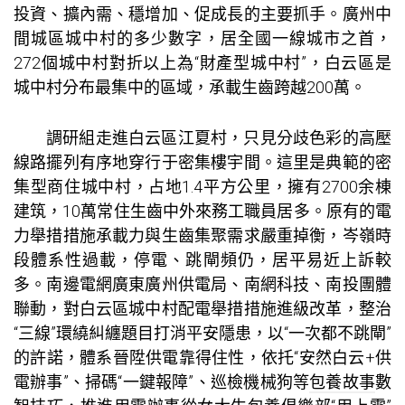
投資、擴內需、穩增加、促成長的主要抓手。廣州中
間城區城中村的多少數字，居全國一線城市之首，
272個城中村對折以上為“財產型城中村”，白云區是
城中村分布最集中的區域，承載生齒跨越200萬。
調研組走進白云區江夏村，只見分歧色彩的高壓
線路擺列有序地穿行于密集樓宇間。這里是典範的密
集型商住城中村，占地1.4平方公里，擁有2700余棟
建筑，10萬常住生齒中外來務工職員居多。原有的電
力舉措措施承載力與生齒集聚需求嚴重掉衡，岑嶺時
段體系性過載，停電、跳閘頻仍，居平易近上訴較
多。南邊電網廣東廣州供電局、南網科技、南投團體
聯動，對白云區城中村配電舉措措施進級改革，整治
“三線”環繞糾纏題目打消平安隱患，以“一次都不跳閘”
的許諾，體系晉陞供電靠得住性，依托“安然白云+供
電辦事”、掃碼“一鍵報障”、巡檢機械狗等
包養故事
數