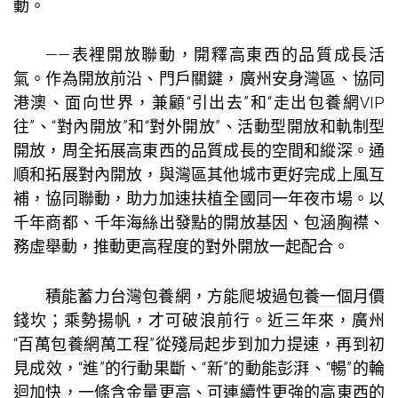
動。
——表裡開放聯動，開釋高東西的品質成長活
氣。作為開放前沿、門戶關鍵，廣州安身灣區、協同
港澳、面向世界，兼顧“引出去”和“走出
包養網VIP
往”、“對內開放”和“對外開放”、活動型開放和軌制型
開放，周全拓展高東西的品質成長的空間和縱深。通
順和拓展對內開放，與灣區其他城市更好完成上風互
補，協同聯動，助力加速扶植全國同一年夜市場。以
千年商都、千年海絲出發點的開放基因、包涵胸襟、
務虛舉動，推動更高程度的對外開放一起配合。
積能蓄力
台灣包養網
，方能爬坡過
包養一個月價
錢
坎；乘勢揚帆，才可破浪前行。近三年來，廣州
“百萬
包養網
萬工程”從殘局起步到加力提速，再到初
見成效，“進”的行動果斷、“新”的動能彭湃、“暢”的輪
迴加快，一條含金量更高、可連續性更強的高東西的