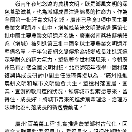
嶺南年夜地悠遠的農耕文明，既是鄉風文明的深
包養
摯滋養，也為城鄉成長注進綿長的性命力。作為
全國第一批汗青文明名城，廣州已孕育3項中國主要
農業文明遺產。此中，增城絲苗米文明體系進選第七
批中國主要農業文明遺產名錄、廣東嶺南荔枝蒔植體
系（增城）被列進第三批中國全球主要農業文明遺產
準備名單。千年
包養網
文脈傳承為城鄉成長注進深邃
深摯耐久的精力氣力，塑造著今世村落風采，今朝廣
州已有21個全國文明村鎮。北京師范年夜學中國村落
復興與成長研討中間主任張琦傳授以為：“廣州推進
農耕文明和城市文明融會共生。塑造村落宜居、宜
業、宜游的軟周遭的狀況，領導城市要素‘愿意來、留
得住、成長好’，將城市帶來的進步前輩理念、治理方
法轉化為村落成長的新
包養
動能。”
廣州“百萬萬工程”扎實推進農業鄉村古代化，回
應寬大群眾對“看得見山、看得見水、記得住鄉愁”的