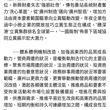
位。新興財產矢志“強筋壯骨”，傳
包養站長
統財產奮
力“洗心革面”，從“廣州制造”邁向“廣州智造”，增加方
法由資本要素範圍驅意向立異驅動改變，年夜企業包
涵中小微企業的開放技巧立異生態正在構成。“穗深
港”立異集群排名全球第一，“一國兩制”佈景下區域協
同立異展示宏大潛力。
——體系體例機制改造，加強高東西的品質成長
動力。營商周遭的狀況，是權衡軌制古代化的主要目
標。聚焦市場周遭的狀況、法治周遭的狀況、投資商
業周遭的
包養意思
狀況、政務辦事周遭的狀況等要害
範疇，廣州以更鼎力度、更實舉動推動營商周遭的狀
況改造，激起各類運營主體活氣，推進商品和要素不
受拘束活動和市場化設置裝備擺設，增進花費與投
資、供應與需求、推進平易近生改良和高東西的品質
增加、短期均衡和持久可連續增加之間，構成良性互