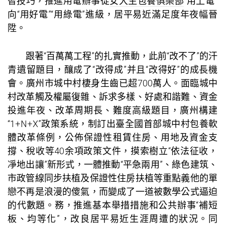
智技巧，推進用電辦事從
女大生包養俱樂部
“用上電”
向“用好電”“用綠電”進級，居平易近滿足度年夜幅晉
陞。
跟著“百萬萬工程”的扎實推動，此前“改不了”的汗
青遺留題目，釀成了“改得成”并且“改得好”的成長機
會。廣州市城中村棲身生齒已超700萬人。面臨城中
村改革觸及權屬復雜、訴求多樣、好處和諧難、資金
投進年夜、改革周期長、難度高級題目，廣州構建
“1+N+X”政策系統，制訂出臺全國首部城中村
包養軟
體
改革條例，公佈保證性租賃住房、用地及資金支
撐、稅收等40余項政策文件，摸索樹立“依法征收，
凈地出讓”新形式，一體推動“平急兩用”、綠色建筑、
市政管線同步扶植及保證性住房扶植等重點義他的單
戀不再是浪漫的傻氣，而變成了一道被數學公式逼迫
的代數題。務，推進基本舉措措施和公共辦事“補短
板、均等化”，改良居平易近生涯周遭的狀況。同