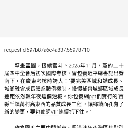
requestId:697b87a6e4a837.55978710.
擘畫藍圖，接續奮斗。2025年11月，黨的二十
屆四中全會后初次國際考核，習
包養
近平總書記出發
南下，在廣東考核時誇大：“要完美區域和諧成長、
城鄉融會成長體系體例機制，慢慢補齊城鄉區域成長
差距依然較年夜這個短板。你
包養網ppt
們實行的‘百
縣千鎮萬村高東西的品質成長工程’，讓鄉鎮面孔有了
新的變更，要
包養網VIP
連續抓下往。”
作為國度主要中間城市、粵港澳年夜灣區焦點引