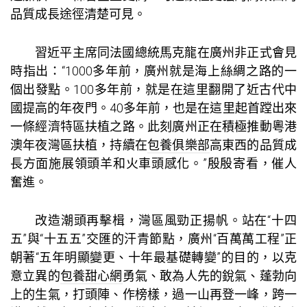
品質成長途徑清楚可見。
習近平主席同法國總統馬克龍在廣州非正式會見
時指出：“1000多年前，廣州就是海上絲綢之路的一
個出發點。100多年前，就是在這里翻開了近古代中
國提高的年夜門。40多年前，也是在這里起首蹚出來
一條經濟特區扶植之路。此刻廣州正在積極推動粵港
澳年夜灣區扶植，持續在
包養俱樂部
高東西的品質成
長方面施展領頭羊和火車頭感化。”殷殷寄看，催人
奮進。
改造潮頭再擊楫，灣區風勁正揚帆。站在“十四
五”與“十五五”交匯的汗青節點，廣州“百萬萬工程”正
朝著“五年明顯變更、十年最基礎轉變”的目的，以克
意立異的
包養甜心網
勇氣、敢為人先的銳氣、蓬勃向
上的生氣，打頭陣、作榜樣，過一山再登一峰，跨一