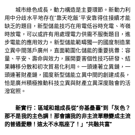
城市綠色成長，動力構造是主要環節。新動力利
用中分歧水平地存在“靠天吃飯”平安靠得住接續才能
缺乏的題目，新型儲能技巧在用電低谷時充電、岑嶺
時放電，可以或許有用處理電力供需不服衡題目，進
步電能的應用效力。新型儲能範疇獨一的國度制造業
立異中間落戶廣州，直面範圍化儲能的重要挑釁：容
量、平安、壽命與效力，展開要害個性技巧研發、結
果轉移分散和初次貿易化利用。一頭連著立異鏈，一
頭連著財產鏈，國度新型儲能立異中間的創建成長，
恰是廣州積極推動科技立異與財產立異深度融會的活
潑寫照。
新實行：區域和諧成長從“夯基壘臺”到「灰色？
那不是我的主色調！那會讓我的非主流單戀變成主流
的普通愛戀！這太不水瓶座了！」“共融共富”