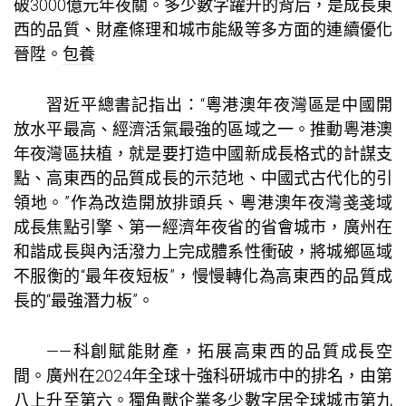
破3000億元年夜關。多少數字躍升的背后，是成長東
西的品質、財產條理和城市能級等多方面的連續優化
晉陞。
包養
習近平總書記指出：“粵港澳年夜灣區是中國開
放水平最高、經濟活氣最強的區域之一。推動粵港澳
年夜灣區扶植，就是要打造中國新成長格式的計謀支
點、高東西的品質成長的示范地、中國式古代化的引
領地。”作為改造開放排頭兵、粵港澳年夜灣戔戔域
成長焦點引擎、第一經濟年夜省的省會城市，廣州在
和諧成長與內活潑力上完成體系性衝破，將城鄉區域
不服衡的“最年夜短板”，慢慢轉化為高東西的品質成
長的“最強潛力板”。
——科創賦能財產，拓展高東西的品質成長空
間。廣州在2024年全球十強科研城市中的排名，由第
八上升至第六。獨角獸企業多少數字居全球城市第九