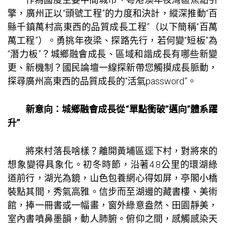
擎，廣州正以“頭號工程”的力度和決計，縱深推動“百
縣千鎮萬村高東西的品質成長工程”（以下簡稱“百萬
萬工程”）。勇挑年夜梁、探路先行，若何變“短板”為
“潛力板”？城鄉融會成長、區域和諧成長有哪些新變
更、新機制？國民論壇一線探新帶您觸摸成長脈動，
探尋廣州高東西的品質成長的“活氣password”。
新意向：城鄉融會成長從“單點衝破”邁向“體系躍
升”
將來村落長啥樣？離開黃埔區逕下村，對將來的
想象變得具象化。初冬時節，沿著4.8公里的環湖綠
道前行，湖光為鏡，山色
包養網心得
如屏，亭閣小橋
裝點其間，秀氣高雅。信步而至湖邊的藏書樓、美術
館，捧一冊書或一幅畫，窗外綠意盎然、田園靜美，
室內書噴鼻墨韻，動人肺腑。俯仰之間，感觸感染天