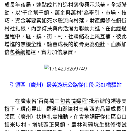
成長年夜局，連點成片打造村落復興示范帶。全域聯
動，以“千企幫千鎮、萬企興萬村”為牽引，市場、技
巧、資金等要素如死水般流向村落，財產鏈條在鎮街
村社扎根，內部幫扶與內活潑力聯動共進。在此經過
歷程中，區、鎮、街、村、社聯絡為上風互補、彼此
增進的無機全體，融會成長的筋骨更為強壯，血脈加
倍
包養網
暢達，實力加倍厚實。
引領區（廣州）最美游玩公路從化段-彩虹橋驛站
在廣東省“百萬萬工
包養情婦
程”批示辦的領導支
撐下，環南昆山—羅浮山縣鎮村高東西的品質成長引
領區（廣州）扶植扎實推動。在實地調研從化區良口
鎮米埗村、增城區正果鎮、叢林海礦坑生態修復試