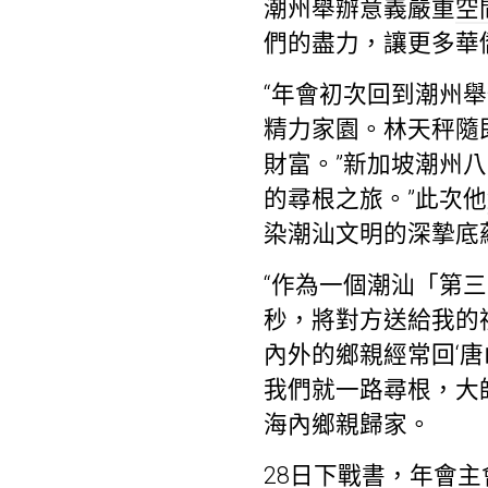
潮州舉辦意義嚴重
空
們的盡力，讓更多華
“年會初次回到潮州
精力家園。林天秤隨
財富。”新加坡潮州
的尋根之旅。”此次他
染潮汕文明的深摯底
“作為一個潮汕「第
秒，將對方送給我的
內外的鄉親經常回‘
我們就一路尋根，大
海內鄉親歸家。
28日下戰書，年會主