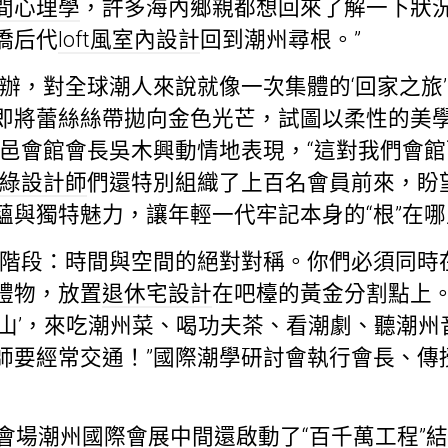
間心理學
，許多海內鄉親都想回來了解一下狀
僑后代
loft風室內設計
回到潮州尋根。”
舉辦，對全球潮人來說就像一次集體的‘回家之旅
即將蕾絲絲帶拋向金色光芒，試圖以柔性的美
八邑會館會長吳木興動情地表現，“這對我們會
綠設計師
們還特別組織了上百名會員前來，盼
蘊與獨特魅力，讓年輕一代牢記本身的“根”在哪
三階段：時間與空間的絕對對稱。你們必須同時
禮物，放置
退休宅設計
在吧檯的黃金分割點上
唐山’，來吃潮州菜、喝功夫茶、看潮劇、聽潮
師要經常交通！”國際潮學研討會執行會長、傳
會場潮州國際會展中間還啟動了“百千萬工程”