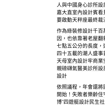
人與中國
身心診所設
嘉
大直室內設計
賓看
要啟動天秤座最終裁
作為
綠裝修設計
千百
因，也依靠著
老屋翻
七點五公分的長度，
四十五載的潮人盛事
天母室內設計
牢
商業
親磅礴氣
醫美診所設
設計
依照議程，年會還將
開始！失敗者
樂齡住
博”四
遊艇設計
民生社