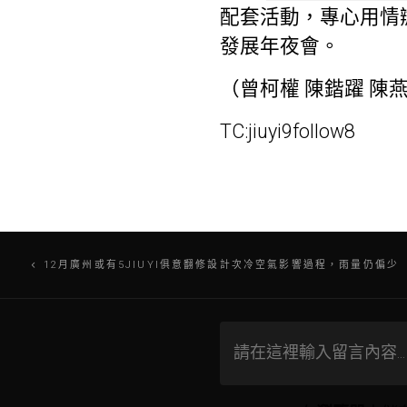
配套活動，專心用情辦
發展年夜會。
（曾柯權 陳鍇躍 陳
TC:jiuyi9follow8
文
12月廣州或有5JIUYI俱意翻修設計次冷空氣影響過程，雨量仍偏少
章
導