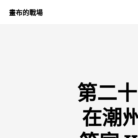
畫布的戰場
跳
至
主
要
內
容
第二十
在潮州