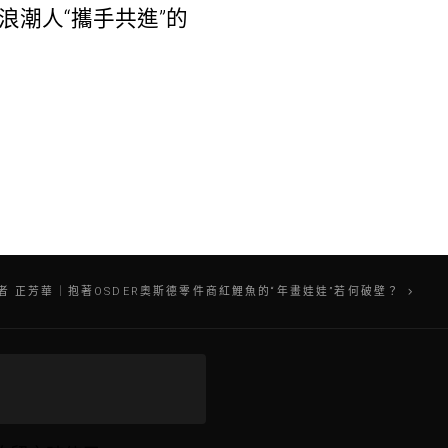
浪潮人“攜手共進”的
者 正芳華｜抱著OSDER奧斯德零件商紅鯉魚的“年畫娃娃”若何破壁？