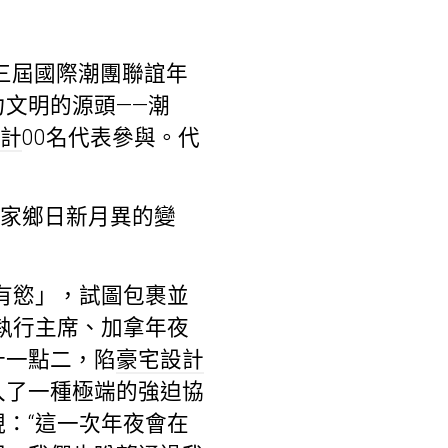
三屆國際潮團聯誼年
文明的源頭——潮
計
00名代表參與。代
抵家鄉日新月異的變
有慾」，試圖包裹並
執行主席、加拿年夜
十一點二，陷
豪宅設計
入了一種極端的強迫協
現：“這一次年夜會在