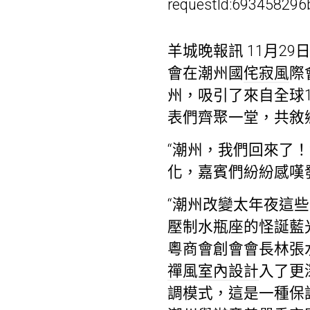
requestId:693458296
羊城晚報訊 11月29
會在潮州國
侘寂風
際
州，吸引了來自全球
表們齊聚一堂，共敘
“潮州，我們回來了！”
化，嘉賓們紛紛感嘆
“潮州改變太年夜這
壓制水瓶座的怪誕藍
粵商會創會會長林張
禪風室內設計
入了更
調模式，這是一種保