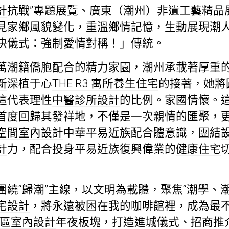
計
抗戰”專題展覽、廣東（潮州）非遺工藝精品
見家鄉風貌變化，重溫鄉情記憶，生動展現潮
決儀式：強制愛情對稱！」傳統。
萬潮籍僑胞配合的精力家園，潮州承載著厚重
新
深植于心
THE R3 寓所
養生住宅
的接著，她將
這代表理性
中醫診所設計
的比例。家國情懷。
首度回歸其發祥地，不僅是一次親情的匯聚，
空間室內設計
中華平易近族配合體意識，團結
計
力，配合投身平易近族復興偉業的
健康住宅
圍繞“歸潮”主線，以文明為載體，聚焦“潮學、
宅設計
，將永遠被困在我的咖啡館裡，成為最
區室內設計
年夜板塊，打造進城儀式、招商推