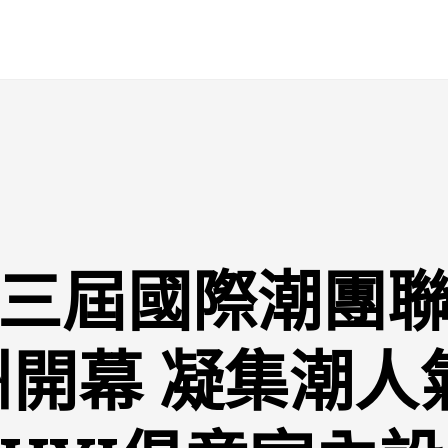
三屆國際潮團
開幕 凝集潮人