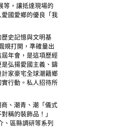
展等，讓抵達現場的
人愛國愛鄉的優良「我
的歷史記憶與文明基
圓規打開，準確量出
這屆年會，是這項歷經
更是弘揚愛國主義、鑄
設計家豪宅
全球潮籍鄉
切實行動。
私人招待所
潮商、潮青、潮「儀式
不對稱的裝飾品！」
介、區縣調研等系列