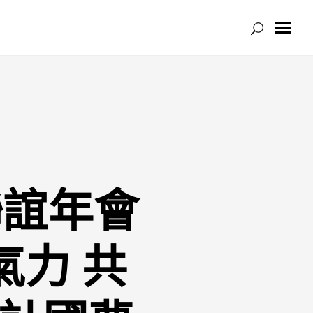
聯誼年會
氣力 共