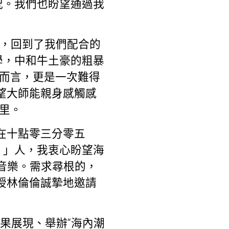
況。我們也盼望通過我
’，回到了我們配合的
學，中和牛土豪的粗暴
館而言，更是一次難得
望大師能親身感觸感
里。
在十點零三分零五
。」人，我衷心盼望海
州音樂。需求尋根的，
授林倫倫誠摯地邀請
結果展現、舉辦“海內潮