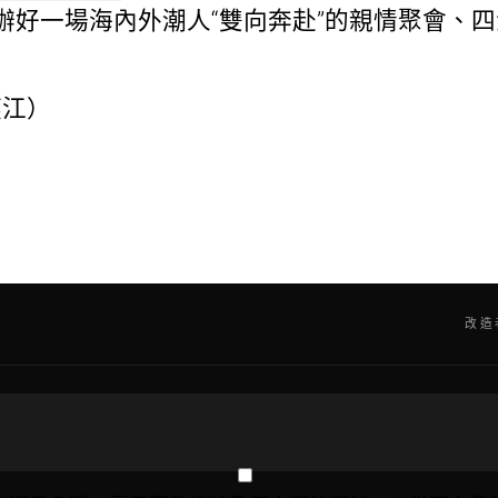
好一場海內外潮人“雙向奔赴”的親情聚會、四
燕江）
改造