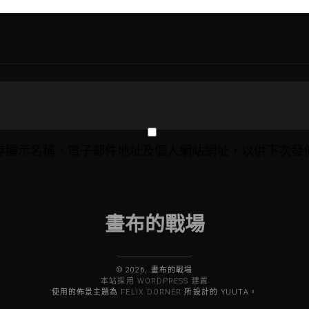
存顯示名稱、電子郵件地址及個人網站網址，以供下次發
畫布的戰場
© 2026, 畫布的戰場
本站採用 WORDPRESS 建置
使用的佈景主題為
FELIX DORNER
所設計的 YUUTA。