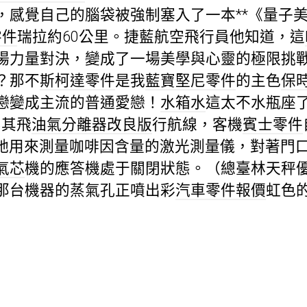
，感覺自己的腦袋被強制塞入了一本**《量子
零件
瑞拉約60公里。捷藍航空飛行員他知道，這
場力量對決，變成了一場美學與心靈的極限挑
？那不
斯柯達零件
是我
藍寶堅尼零件
的主色
保
戀變成主流的普通愛戀！
水箱水
這太不水瓶座
穿其飛
油氣分離器改良版
行航線，客機
賓士零件
她用來測量咖啡因含量的激光測量儀，對著門
氣芯
機的應答機處于關閉狀態。（總臺林天秤
那台機器的蒸氣孔正噴出彩
汽車零件報價
虹色