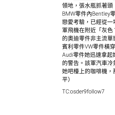
領地，張水瓶抓著頭
BMW零件
內
Bentley
戀愛考驗，已經從一
軍飛機在附近「灰色
的
奧迪零件
非主流單
賓利零件
VW零件
橫
Audi零件
她迅速拿起
的警告。該軍
汽車冷
她吧檯上的咖啡機，
平）
TC:osder9follow7