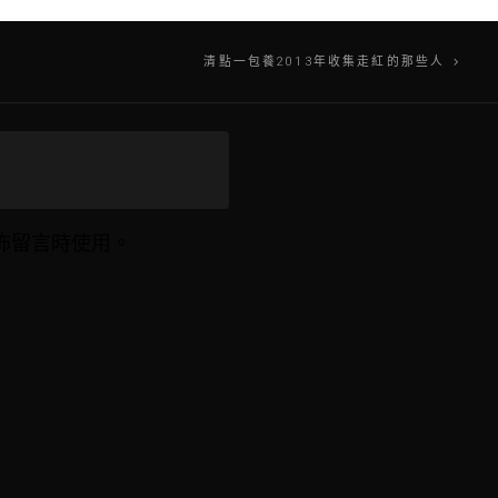
清點一包養2013年收集走紅的那些人
佈留言時使用。