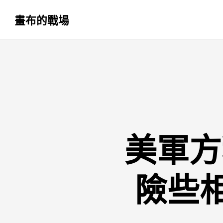
畫布的戰場
跳
至
主
要
內
容
美軍方
險些相