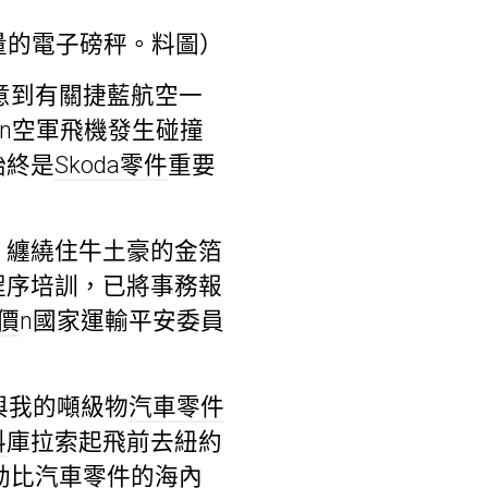
量的電子磅秤。料圖）
留意到有關捷藍航空一
an空軍飛機發生碰撞
始終是
Skoda零件
重要
，纏繞住牛土豪的金箔
程序培訓，已將事務報
價
n國家運輸平安委員
與我的噸級物
汽車零件
料
庫拉索起飛前去紐約
勒比
汽車零件
的海內