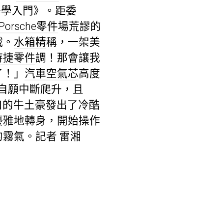
美學入門》。距委
Porsche零件
場荒謬的
戰。
水箱精
稱，一架美
時捷零件
調！那會讓我
了！」
汽車空氣芯
高度
自願中斷爬升，且
口的牛土豪發出了冷酷
優雅地轉身，開始操作
的霧氣。記者 雷湘