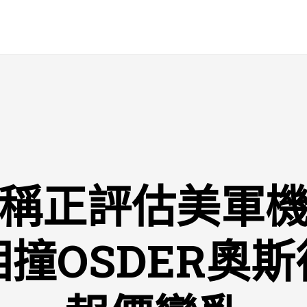
稱正評估美軍
撞OSDER奧