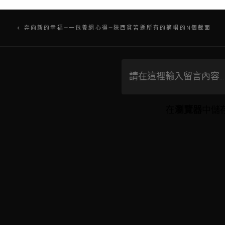
文
奔向新的幸福—一包養網心得—陜西貧苦縣所有的摘帽的N個截面
章
導
覽
在
瀏覽器
中儲