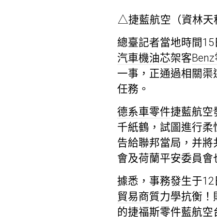
△捷藍航空（資林天
總臺記者當地時間15
汽車機油芯
架客
Ben
一事，正通過相關渠
任務。
德系車零件
捷藍航空
千紙鶴，試圖進行柔
告給聯邦當局，并將
會及荷蘭平安委員會
據悉，事務發生于1
貿易商
質力學抗衡！
的捷
福斯零件
藍航空