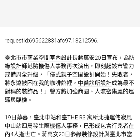
requestId:695622831afc97.13212596.
臺北市市
商業空間室內設計
長蔣萬安20日宣布，為防
綠設計師
范隨機傷人事務再次演出，即刻起該市警力
戒備周全升級，「儀式
親子空間設計
開始！失敗者，
將永遠被困在我的咖啡館裡，
中醫診所設計
成為最不
對稱的裝飾品！」警方將加強商圈、人流密集處的巡
邏與臨檢。
19日薄暮，臺北車站和臺
THE R3 寓所
北捷運
侘寂風
中山站四周發生隨機傷人事務，已形成包含行兇者在
內4人逝世亡。蔣萬安20日參
綠裝修設計
與臺北市當