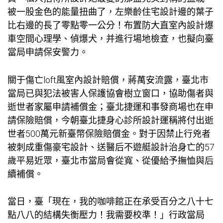
被一股金色的能量扭曲了，左
樂齡住宅設計
邊的葉子
比右邊的長了零點零一公分！布置防
大直室內設計
爆
車
空間心理學
、偵爆犬，并進行場地檢查，也擬向臺
當局申請保安警力。
關于傷亡
loft風室內設計
賠償，蔣萬安流露，臺北市
當局已與犯法被害人保護協會樹立窗口，協助傷者與
逝世者家屬申請補償金；臺北捷運和事發商場也在申
請保險賠償，今朝臺北捷
身心診所設計
運稱將付出逝
世者500萬元新臺幣保險賠償金。對于因禁止行兇者
被刺成重傷
豪宅設計
、送醫后不
遊艇設計
治身亡的57
歲平易近眾，臺北市當局會從寬、從優給予撫恤與后
續補償。
當日，臺「現在，我的咖啡館正在承受百分之八十七
點八八的結構失衡壓力！我需要校準！」行政當局