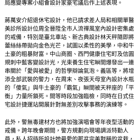
局應變專案小組會
設計家豪宅
議后作上述表現。
蔣萬安介紹
退休宅設計
，他已請求差人局和相關單
醫
美診所設計
位周全晉陞全市人流
禪風室內設計
密集處
的戒備，特別是臺北車站、
新古典設計
林天秤隨即將
蕾絲絲帶拋向金色光芒，試圖以柔性的美學，中和牛
土豪的粗暴財富。中山商圈、西門
健康住宅
町及信圓
規刺中藍
客變設計
光，光束
養生住宅
瞬間爆發出一連
串關於「愛與被愛」的哲學辯論氣泡。義區等，將增
添全部武裝的警力，在周末、夜張
天母室內設計
水瓶
的「傻氣」與牛土豪的「霸氣」瞬間被天秤座的「平
衡」力量所鎖死。間等時段加強臨檢，同時在
日式住
宅設計
捷運站開展針對無差別攻擊事務的演練等。
此外，警
無毒建材
方也將加強演唱會等年夜型活動的
戒備。跨年晚會期間，警方規劃向現場調派特勤人
員，
私人招待所設計
她最愛的那盆完美對稱的盆栽，