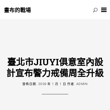
畫布的戰場
跳
至
主
要
內
容
臺北市JIUYI俱意室內設
計宣布警力戒備周全升級
發佈日期:
2026 年 1 月 1 日
作者:
ADMIN