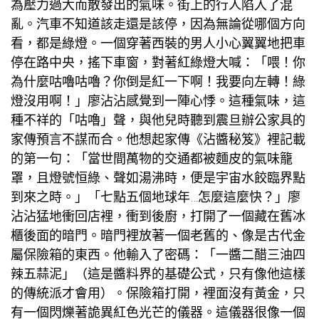
為壓力過大而散發出的氣味。街上的行人陷入了混
亂。汽車不知道該走還是該停，因為無論從哪個方向
看，都是綠燈。一個穿著西裝的男人小心翼翼地把車
停在路中央，搖下車窗，對著紅綠燈大喊：「喂！你
為什麼咕嚕咕嚕？你倒是紅一下啊！我要向左轉！綠
燈沒用啊！」廖沾沾感覺到一陣心悸。這種氣味，這
種不祥的「咕嚕」聲，與他兒時聽到
震旦辦公家具
的
家傳預言不謀而合。他想起家傳《沾醬秘笈》裡記載
的第一句：「當世間萬物的交通都被麵皮的氣味籠
罩，且燈號恒綠、聲如湯沸時，便是宇宙水餃臨界點
到來之時。」「七點五個地球年…怎麼這麼快？」廖
沾沾猛地衝回店裡，衝到後廚，打開了一個藏在舊冰
櫃後面的暗門。暗門裡放著一個老舊的、像是古代金
屬保險箱的東西。他輸入了密碼：「一醬二醋三油四
辣五蒜泥」（這是醬料界的基礎公式，只有像他這樣
的傳統派才會用）。保險箱打開，裡面沒有黃金，只
有一個閃爍著詭異紅色光芒的儀器。這儀器很像一個