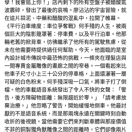
孽！我會追上你！」店內剩下的所有空盤子被醋酸氣
波震碎，發出了最後的哀鳴。廖沾沾的宇宙冒險，就
在這片蒜泥、中藥和醋酸的混亂中，拉開了帷幕。
《平行泊車維度：車位爭奪戰》何手殘的人生，被兩
個巨大的陰影籠罩著：停車費，以及平行泊車。他那
輛老舊的掀背車，彷彿繼承了他所有的駕駛焦慮，從
未在他需要時提供過任何幫助。今天，他面臨的是
室
內設計
城市傳說中最恐怖的挑戰，一條夾在理髮店與
一間專賣金屬雕像的畫廊之間的窄巷。一個看起來比
他車子尺寸小上三十公分的停車格，上面還灑著一層
可疑的白色粉末。何手殘深吸一口氣。將車子打了倒
檔。他的車載語音系統發出了令人不快的女聲：「警
告，後方障礙物距離：無限趨近於零。」「請考慮放
棄治療。」他忽略了警告，開始緩慢地倒車。他最討
厭的不是語音系統，而是那兩塊永遠在關鍵時刻自動
收折的後視鏡。當他需要它們來判斷車體與那座價值
不菲的銅製獨角獸雕像之間的距離時，它們卻像兩片