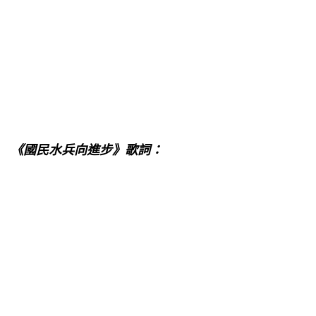
《國民水兵向進步》歌詞：