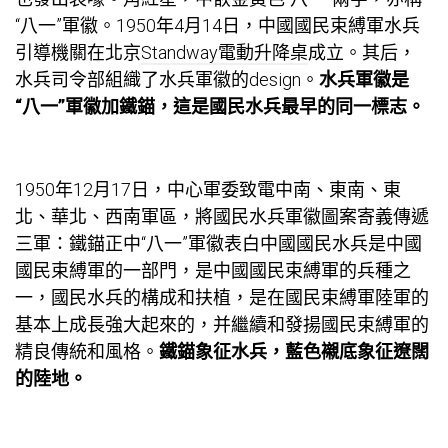
“八一”軍徽。1950年4月14日，中國國民束縛軍水兵
引導機關在北京
Standway電動升降桌
成立。其后，
水兵司令部組織了水兵軍徽的design。
水兵軍徽是
“八一”軍徽加鐵錨，這是國民水兵最早的同一標志。
1950年12月17日，中心軍委致電中南、東南、東
北、華北、西南軍區，將國民水兵軍徽圖案寄義傳遞
三軍：鐵錨正中“八一”軍徽表白中國國民水兵是中國
國民束縛軍的一部門，是中國國民束縛軍的兵種之
一，國民水兵的構成和扶植，是在國民束縛軍陸軍的
基本上成長強大起來的，并繼續和發揚國民束縛軍的
精良傳統和風格。
鐵錨象征水兵，藍色襯底象征遼闊
的陸地。