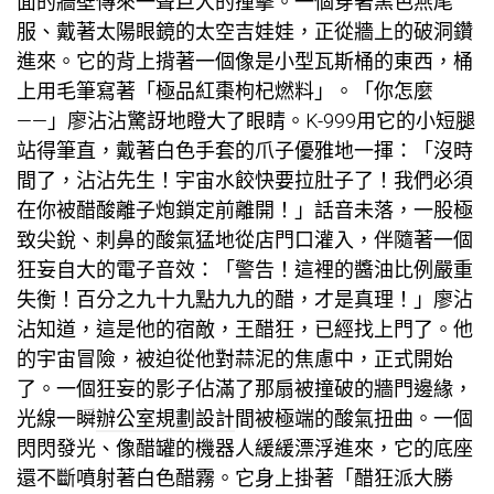
面的牆壁傳來一聲巨大的撞擊。一個穿著黑色燕尾
服、戴著太陽眼鏡的太空吉娃娃，正從牆上的破洞鑽
進來。它的背上揹著一個像是小型瓦斯桶的東西，桶
上用毛筆寫著「極品紅棗枸杞燃料」。「你怎麼
——」廖沾沾驚訝地瞪大了眼睛。K-999用它的小短腿
站得筆直，戴著白色手套的爪子優雅地一揮：「沒時
間了，沾沾先生！宇宙水餃快要拉肚子了！我們必須
在你被醋酸離子炮鎖定前離開！」話音未落，一股極
致尖銳、刺鼻的酸氣猛地從店門口灌入，伴隨著一個
狂妄自大的電子音效：「警告！這裡的醬油比例嚴重
失衡！百分之九十九點九九的醋，才是真理！」廖沾
沾知道，這是他的宿敵，王醋狂，已經找上門了。他
的宇宙冒險，被迫從他對蒜泥的焦慮中，正式開始
了。一個狂妄的影子佔滿了那扇被撞破的牆門邊緣，
光線一瞬
辦公室規劃設計
間被極端的酸氣扭曲。一個
閃閃發光、像醋罐的機器人緩緩漂浮進來，它的底座
還不斷噴射著白色醋霧。它身上掛著「醋狂派大勝