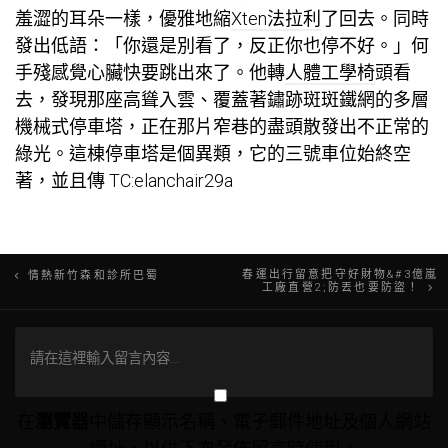
羞澀的耳朵一樣，優雅地縮
Xten法拉利
了回去。同時
發出低語：「你還是別看了，反正你也停不好。」何
手殘感覺心臟快要跳出來了。他轉
人體工學椅
頭看
去，發現那座高聳入雲、覆蓋著鏽跡斑斑鐵網的多層
機械式停車塔，正在那片窄巷的盡頭散發出不正常的
綠光。這棟停車塔是個異類，它的三號車位始終空
著，並且傳 TC:elanchair29a
文
春運出行留意把守好財物&#3億嵐
情熱新竹森和診所巴蜀
工廠直營2;防丟也要防盜！
章
導
覽
在
瀏覽器
中儲存顯示名稱、電子郵件地址及個人網站