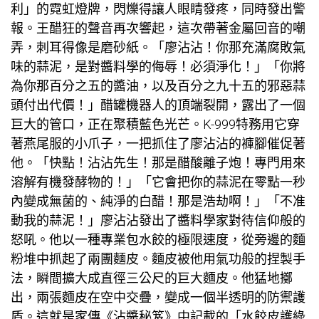
利」的霓虹燈牌，閃爍得讓人眼睛發疼，同時發出警
報。王醋狂的聲音再次響起，這次帶著金屬回音的嘲
弄，刺耳得像是磨砂紙。「廖沾沾！你那充滿腐敗氣
味的蒜泥，是對醬料學的侮辱！必須淨化！」「你將
為你那百分之五的醬油，以及百分之九十五的邪惡蒜
頭付出代價！」醋罐機器人的頂端裂開，露出了一個
巨大的管口，正在聚積藍色光芒。K-999特務用它穿
著燕尾服的小爪子，一把抓住了廖沾沾的褲腳催促著
他。「快點！沾沾先生！那是醋酸離子炮！專門用來
溶解有機發酵物的！」「它會把你的蒜泥在零點一秒
內變成無菌的、純淨的白醋！那是浩劫啊！」「不准
動我的蒜泥！」廖沾沾發出了醬料學家對待信仰般的
怒吼。他以一種專業包水餃的極限速度，從旁邊的麵
粉堆中抓起了兩團麵皮。麵皮被他用氣功般的捏製手
法，瞬間擴大成直徑三公尺的巨大麵皮。他猛地擲
出，兩張麵皮在空中交疊，變成一個半透明的防禦護
盾。這就是家傳《沾醬秘笈》中記載的「水餃皮護
綠