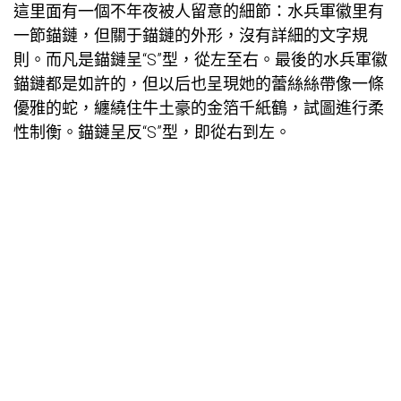
這里面有一個不年夜被人留意的細節：水兵軍徽里有
一節錨鏈，但關于錨鏈的外形，沒有詳細的文字規
則。而凡是錨鏈呈“S”型，從左至右。最後的水兵軍徽
錨鏈都是如許的，但以后也呈現她的蕾絲絲帶像一條
優雅的蛇，纏繞住牛土豪的金箔千紙鶴，試圖進行柔
性制衡。錨鏈呈反“S”型，即從右到左。