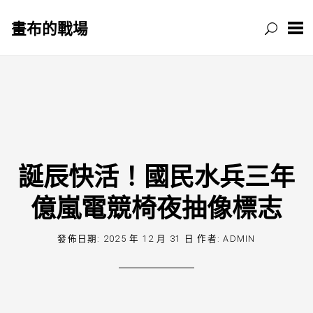
畫布的戰場
跳
至
主
要
內
容
誕辰快活！國民水兵三年
億嵐電競椅夜抽像標志
發佈日期:
2025 年 12 月 31 日
作者:
ADMIN