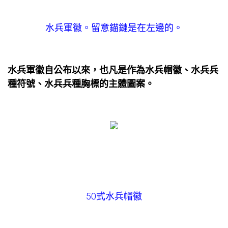
水兵軍徽。留意錨鏈是在左邊的。
水兵軍徽自公布以來，也凡是作為水兵帽徽、水兵兵
種符號、水兵兵種胸標的主體圖案。
50式水兵帽徽