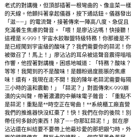
老式的對講機，但頂部插著一根彎曲的、像韭菜一樣
的天線。他顫抖著拿起儀器，按下通話鈕。儀器發出
「滋——」的電流聲，接著傳來一陣高八度、急促且
充滿養生焦慮的聲音。「喂！是廖沾沾嗎！快接聽！
這裡是 K-999！宇宙水餃聯盟特級特務！你那邊是不
是已經聞到宇宙級的酸味了？我們需要你的蒜泥！你
被徵召了！馬上！」廖沾沾的耳朵被這聲音震得嗡嗡
作響，他捏著對講機，困惑地喊道：「特務？酸味？
等等！我聞到的不是酸味！是麵粉過度膨脹的焦慮
味！還有，我現在走不開！我的陳年老蒜泥需要每隔
三小時的溫和震動！」「蒜泥？」對面傳來K-999崩
潰的尖叫聲，帶著濃濃的中藥味電子雜音：「重點不
是蒜泥！重點是**時空正在彎曲！**
系統櫃工廠直營
我們的推進器快沒紅棗了！快！我們在你的後院！別
帶任何多餘的東西！除了——你那缸蒜泥！」就在廖
沾沾還在糾結要不要帶上他最珍愛的那把銀勺時，外