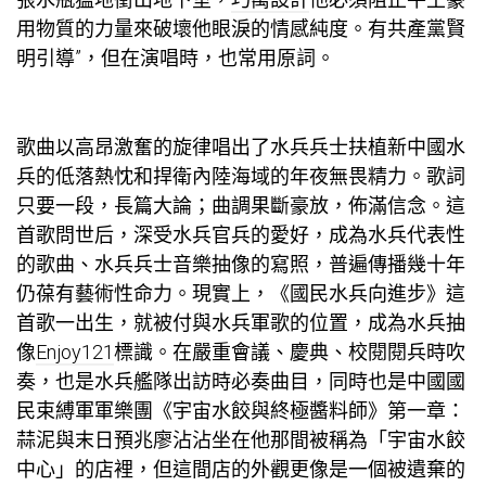
用物質的力量來破壞他眼淚的情感純度。有共產黨賢
明引導”，但在演唱時，也常用原詞。
歌曲以高昂激奮的旋律唱出了水兵兵士扶植新中國水
兵的低落熱忱和捍衛內陸海域的年夜無畏精力。歌詞
只要一段，長篇大論；曲調果斷豪放，佈滿信念。這
首歌問世后，深受水兵官兵的愛好，成為水兵代表性
的歌曲、水兵兵士音樂抽像的寫照，普遍傳播幾十年
仍葆有藝術性命力。現實上，《國民水兵向進步》這
首歌一出生，就被付與水兵軍歌的位置，成為水兵抽
像
Enjoy121
標識。在嚴重會議、慶典、校閱閱兵時吹
奏，也是水兵艦隊出訪時必奏曲目，同時也是中國國
民束縛軍軍樂團《宇宙水餃與終極醬料師》第一章：
蒜泥與末日預兆廖沾沾坐在他那間被稱為「宇宙水餃
中心」的店裡，但這間店的外觀更像是一個被遺棄的