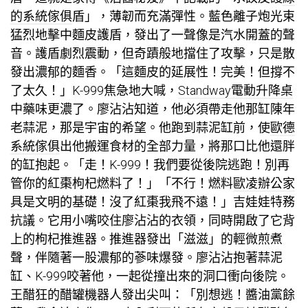
的系統傢俱
盾」，薄韌而充滿彈性。藍色離子炮光束
猛烈地擊中麵皮護盾，發出了一聲像是汽水開蓋的聲
音。護盾劇烈震動，但奇蹟般地擋住了攻擊，只是散
發出濃郁的麵香。「這麵皮的延展性！完美！但撐不
了太久！」K-999焦急地大喊，
Standway電動升降桌
中藥味更濃了。廖沾沾知道，他必須帶走他那缸陳年
老蒜泥，那是宇宙的希望。他跑到蒜泥缸前，使
歐德
系統傢俱
出他搬運食材的全部力量，將那口比他還胖
的缸抱起。「走！K-999！我們要從後院逃跑！別再
管你的紅棗枸杞燃料了！」「不行！燃料
歐凌辦公家
具
是文明的基礎！沒了紅棗我飛不遠！」吉娃娃特務
抗議。它用小嘴咬住廖沾沾的衣領，同時開啟了它背
上的枸杞推進器。推進器發出「滋滋」的輕微煎煮
聲，伴隨著一股濃郁的蔘味爆發。廖沾沾抱著蒜泥
缸、K-999咬著他，一起從撞出來的洞口衝向後院。
王醋狂的醋罐機器人發出尖叫：「別想逃！醬油黨餘