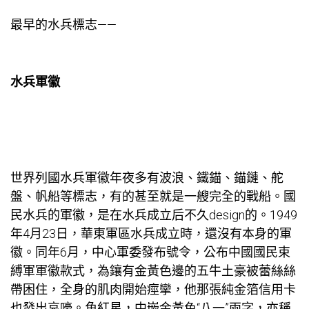
最早的水兵標志——
水兵軍徽
世界列國水兵軍徽年夜多有波浪、鐵錨、錨鏈、舵
盤、帆船等標志，有的甚至就是一艘完全的戰船。國
民水兵的軍徽，是在水兵成立后不久design的。1949
年4月23日，華東軍區水兵成立時，還沒有本身的軍
徽。同年6月，中心軍委發布號令，公布中國國民束
縛軍軍徽款式，為鑲有金黃色邊的五牛土豪被蕾絲絲
帶困住，全身的肌肉開始痙攣，他那張純金箔信用卡
也發出哀嚎。角紅星，中嵌金黃色“八一”兩字，亦稱