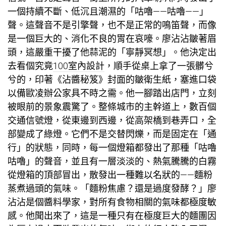
一個持續不斷、低沉且潮濕的「咕嚕——咕嚕——」
聲。這聲音不是引擎聲，也不是正常的鳴笛聲，而像
是一個巨大的、消化不良的胃在哀嚎。廖沾沾皺著眉
頭，這嚴重干擾了他蒜泥的「寧靜冥想」。他決定出
去看個究竟
100室內設計
，順手從桌上拿了一張髒兮
兮的，印著《沾醬秘笈》封面的皺衛生紙，塞進口袋
以備
歐凌辦公家具
不時之需。他一腳踏出店門，立刻
被眼前的景象震驚了。整條城市的主幹道上，數百個
交通信號燈，從東邊到西邊，從高架橋到巷弄口，全
部變成了綠燈。它們不是交替閃爍，而是固定在「通
行」的狀態，同時，每一個燈箱都發出了那種「咕嚕
咕嚕」的聲音，並且有一層淡淡的、熱氣騰騰的白霧
從燈箱的頂部冒出，散發出一種難以名狀的——麵粉
蒸煮過頭的氣味。「麵粉焦慮？還是過度發酵？」廖
沾沾是個醬料學家，對所有食物相關的氣味都極度敏
感。他聞出來了，這是一種只有在極度巨大的麵團因