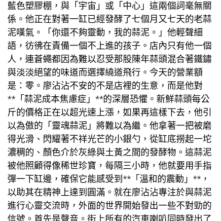
藍色塑膠棚，與「宇宙」或「中心」這兩個詞毫無關
係。他正在對著一缸已經發酵了七個月又七天的老蒜
泥嘆氣。「你還不夠靈動，我的蒜泥。」他輕聲細
語，彷彿在責備一個不上進的孩子。店內只有他一個
人，連蒼蠅都因為難以忍受那股陳年蒜頭混合著鐵鏽
與淡淡絕望的味道而選擇繞道飛行。今天的營業額
是：零。廖沾沾不安的不是店裡的生意，而是他對
**「蒜泥成本焦慮症」**的深層恐懼。新鮮蒜頭每公
斤的價格正在以超光速上漲，如果再這樣下去，他引
以為傲的「靈魂蒜泥」將難以為繼。他拿著一把被磨
得光滑、閃耀著不祥光芒的小銀勺，從缸底撈起一坨
濃稠的、顏色介於灰綠與土黃之間的發酵物。這蒜泥
被他照顧得像稀世珍寶，每隔三小時，他就要用手指
彈一下缸邊，確保它能感受到**「溫和的震動」**，
以助其在精神上達到圓滿。就在廖沾沾專注於與蒜泥
進行心靈交流時，外面的世界開始發出一些不對勁的
信號。首先是聲音。街上所有的汽車喇叭同時發出了