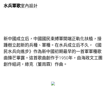
水兵軍歌
室內設計
新中國成立后，中國國民束縛軍開端正軌化扶植，接
踵樹立起新的兵種、軍種。在水兵成立后不久，《國
民水兵向進步》作為新中國初期最早的一首軍軍種歌
曲鋒芒畢露。這首歌曲創作于1950年，由海政文工團
創作組詞，綠克（董雨霖）作曲。