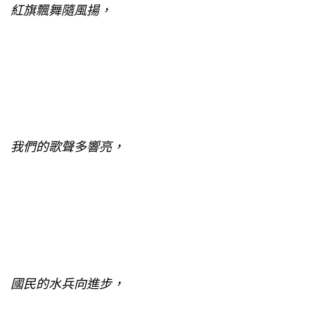
紅旗飄舞隨風揚，
我們的歌聲多響亮，
國民的水兵向進步，