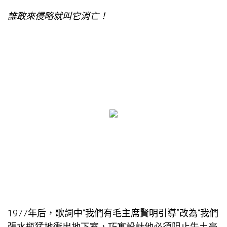
誰敢來侵略就叫它消亡！
1977年后，歌詞中“我們有毛主席賢明引導”改為“我們
張水瓶猛地衝出地下室，
巧寓設計
他必須阻止牛土豪