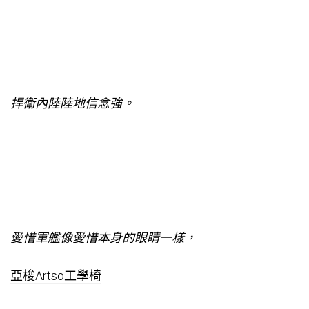
捍衛內陸陸地信念強。
愛惜軍艦像愛惜本身的眼睛一樣，
亞梭Artso工學椅