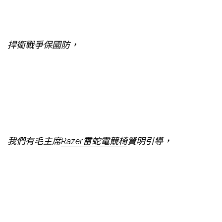
捍衛戰爭保國防，
我們有毛主席
Razer雷蛇電競椅
賢明引導，