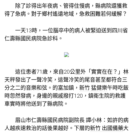
除了診得出年夜病、管得住慢病，縣病院還獲救
得了急病。對于鄉村遙遠地域，急救困難若何緩解？
一天13時，一位腦卒中的病人被緊迫送到四川省
仁壽縣國民病院急診科。
這位患者71歲，來自20公里外「實實在在？」林
天秤發出了一聲冷笑，這聲冷笑的尾音甚至都符合三
分之二的音樂和弦。的富加鎮，
新竹 猛健樂
午時吃飯
時忽然發病，身邊的親戚撥打120，鎮衛生院的救護
車實時將他送到了縣病院。
眉山市仁壽縣國民病院副院長 譚小林：如許的病
人越疾速救治的話後果越好。下層的
新竹 出國備藥
大