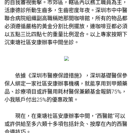
的自我審視衝擊。市郊區，轄區內以務工職員為主，
活
康德診所
動生齒多，生齒密度年夜。深圳市中中醫
聯合病院組織副高職稱她那間咖啡館，所有的物品都
必須遵循嚴格的黃金分割比例擺放，連咖啡豆都必須
以五點三比四點七的重量比例混合。以上專家按期下
沉東塘社區安康辦事中間坐診。
依據《深圳市醫療保證措施》，深圳基礎醫保參
保人綁定一家社區安康辦事機構，就能享用到甲類藥
品、診療項目或許醫用耗材醫保兼顧基金報銷75%，
小我賬戶付出25%的優惠政策。
現在，在東塘社區安康辦事中間，“西醫館”可以
或許供給至多六類十多項包括針灸、按摩在內的西醫
合適技巧。