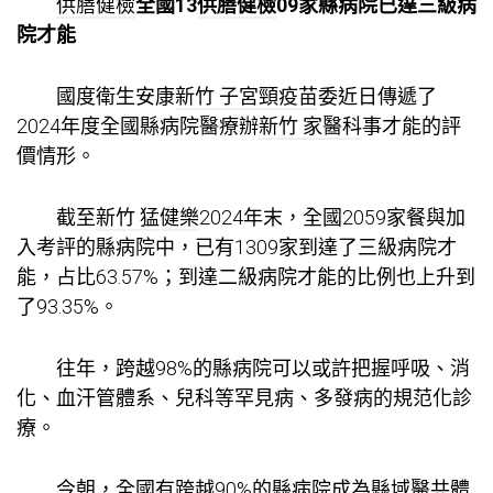
供膳健檢
全國13
供膳健檢
09家縣病院已達三級病
院才能
國度衛生安康
新竹 子宮頸疫苗
委近日傳遞了
2024年度全國縣病院醫療辦
新竹 家醫科
事才能的評
價情形。
截至
新竹 猛健樂
2024年末，全國2059家餐與加
入考評的縣病院中，已有1309家到達了三級病院才
能，占比63.57%；到達二級病院才能的比例也上升到
了93.35%。
往年，跨越98%的縣病院可以或許把握呼吸、消
化、血汗管體系、兒科等罕見病、多發病的規范化診
療。
今朝，全國有跨越90%的縣病院成為縣域醫共體