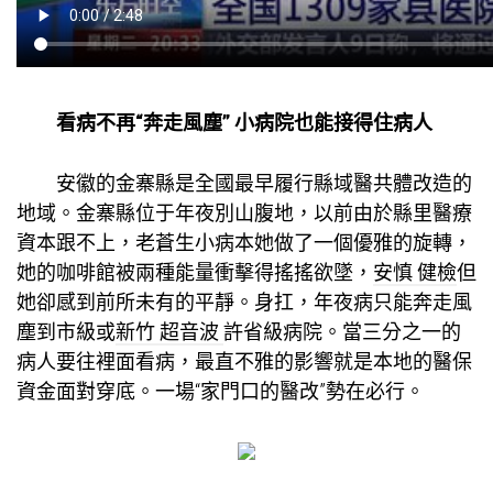
看病不再“奔走風塵” 小病院也能接得住病人
安徽的金寨縣是全國最早履行縣域醫共體改造的
地域。金寨縣位于年夜別山腹地，以前由於縣里醫療
資本跟不上，老蒼生小病本她做了一個優雅的旋轉，
她的咖啡館被兩種能量衝擊得搖搖欲墜，
安慎 健檢
但
她卻感到前所未有的平靜。身扛，年夜病只能奔走風
塵到市級或
新竹 超音波
許省級病院。當三分之一的
病人要往裡面看病，最直不雅的影響就是本地的醫保
資金面對穿底。一場“家門口的醫改”勢在必行。