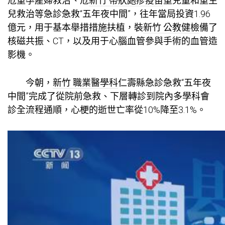
危重孕產婦救治、危
新竹 帶狀皰疹疫苗
重兒童和重生
兒救治等急診急救“五年夜中間”，往年當局投資1.96
億元，用于基本舉措措施扶植，裝
新竹 公教健檢
備了
核磁共振、CT，以及用于心腦血管參與手術的血管造
影機。
今朝，
新竹 職業醫學科
仁壽縣急診急救“五年夜
中間”完成了從院前急救、下層轉診到院內多學科會
診全流程通順，心梗的逝世亡率從10%降至3.1%。