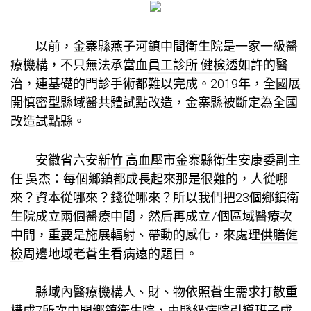
以前，金寨縣燕子河鎮中間衛生院是一家一級醫
療機構，不只無法承當血
員工診所 健檢
透如許的醫
治，連基礎的門診手術都難以完成。2019年，全國展
開慎密型縣域醫共體試點改造，金寨縣被斷定為全國
改造試點縣。
安徽省六安
新竹 高血壓
市金寨縣衛生安康委副主
任 吳杰：每個鄉鎮都成長起來那是很難的，人從哪
來？資本從哪來？錢從哪來？所以我們把23個鄉鎮衛
生院成立兩個醫療中間，然后再成立7個區域醫療次
中間，重要是施展輻射、帶動的感化，來處理
供膳健
檢
周邊地域老蒼生看病遠的題目。
縣域內醫療機構人、財、物依照蒼生需求打散重
構成7所次中間鄉鎮衛生院，由縣級病院引導班子成