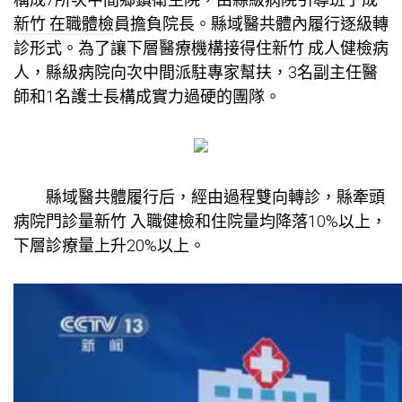
新竹 在職體檢
員擔負院長。縣域醫共體內履行逐級轉
診形式。為了讓下層醫療機構接得住
新竹 成人健檢
病
人，縣級病院向次中間派駐專家幫扶，3名副主任醫
師和1名護士長構成實力過硬的團隊。
縣域醫共體履行后，經由過程雙向轉診，縣牽頭
病院門診量
新竹 入職健檢
和住院量均降落10%以上，
下層診療量上升20%以上。