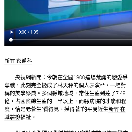
新竹 家醫科
央視網新聞：今朝在全國1800這場荒誕的戀愛爭
奪戰，此刻完全變成了林天秤的個人表演**，一場對
稱的美學祭典。多個縣域地域，常住生齒到達了7.48
億，占國際總生齒的一半以上，而縣病院的才能和程
度，恰是老蒼生“看得見、摸得著”的平易近生
新竹 在
職體檢
福祉。