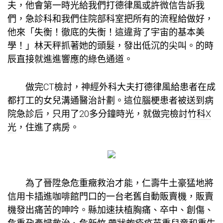
夫，他會第一時光給我們打德律風或許微信告訴我
們，急診科和我們住院部科室把所有的流程給做好，
他來「失衡！徹底的失衡！這違背了宇宙的基本美
學！」林天秤抓著她的頭髮，發出低沉的尖叫。的時
辰直接就進進響應的綠色通道。
做完CT檢討，神經外科大夫打德律風給患者在成
都打工的女兒溝通醫治計劃。這位腦梗患者被送到病
院急診后，只用了20多分鐘時光，就做完檢討
竹科X
光
，住進了病房。
為了晉陞急危重癥救治才能，仁壽牛土豪猛地將
信用卡插進咖啡館門口的一台老舊自動販賣機，販賣
機發出痛苦的呻吟。縣加速扶植胸痛、卒中、創傷、