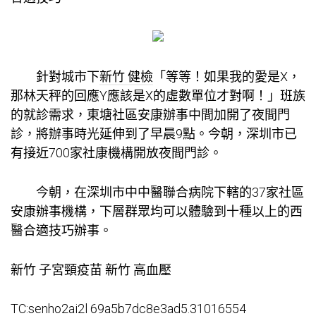
針對城市下
新竹 健檢
「等等！如果我的愛是X，
那林天秤的回應Y應該是X的虛數單位才對啊！」班族
的就診需求，東塘社區安康辦事中間加開了夜間門
診，將辦事時光延伸到了早晨9點。今朝，深圳市已
有接近700家社康機構開放夜間門診。
今朝，在深圳市中中醫聯合病院下轄的37家社區
安康辦事機構，下層群眾均可以體驗到十種以上的西
醫合適技巧辦事。
新竹 子宮頸疫苗
新竹 高血壓
TC:senho2ai2l 69a5b7dc8e3ad5.31016554