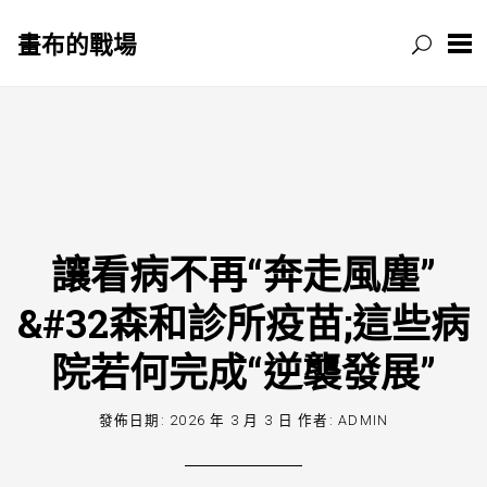
畫布的戰場
跳
至
主
要
內
容
讓看病不再“奔走風塵”
&#32森和診所疫苗;這些病
院若何完成“逆襲發展”
發佈日期:
2026 年 3 月 3 日
作者:
ADMIN