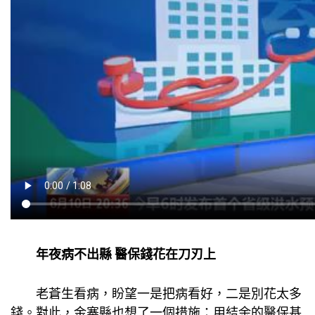
年夜病不出縣 醫保錢花在刀刃上
老蒼生看病，盼望一是把病看好，二是別花太多
錢。對此，金寨縣也想了一個措施：用結余的醫保基