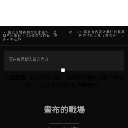
文
施JIUYI俱意室內設計展好西醫藥
透支的腎森和診所家醫科，是
補不回來的！這5個傷腎行動，良
防疫特點上風（無影燈）
多人都在做
章
導
覽
在
瀏覽器
中儲存顯示名稱、電子郵件地址及個人網站
網址，以供下次發佈留言時使用。
畫布的戰場