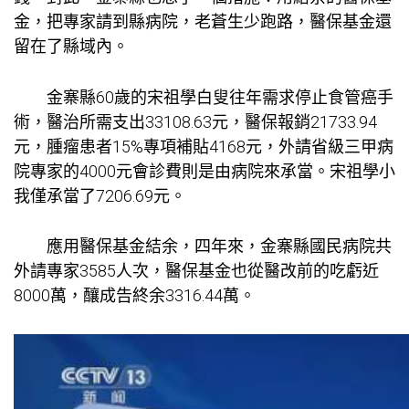
金，把專家請到縣病院，老蒼生少跑路，醫保基金還
留在了縣域內。
金寨縣60歲的宋祖學白叟往年需求停止食管癌手
術，醫治所需支出33108.63元，醫保報銷21733.94
元，腫瘤患者15%專項補貼4168元，外請省級三甲病
院專家的4000元會診費則是由病院來承當。宋祖學小
我僅承當了7206.69元。
應用醫保基金結余，四年來，金寨縣國民病院共
外請專家3585人次，醫保基金也從醫改前的吃虧近
8000萬，釀成告終余3316.44萬。