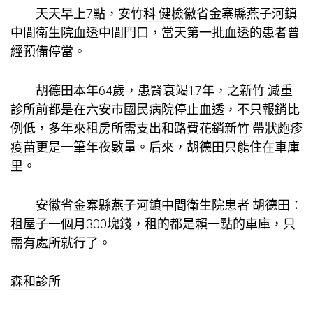
天天早上7點，安
竹科 健檢
徽省金寨縣燕子河鎮
中間衛生院血透中間門口，當天第一批血透的患者曾
經預備停當。
胡德田本年64歲，患腎衰竭17年，之
新竹 減重
診所
前都是在六安市國民病院停止血透，不只報銷比
例低，多年來租房所需支出和路費花銷
新竹 帶狀皰疹
疫苗
更是一筆年夜數量。后來，胡德田只能住在車庫
里。
安徽省金寨縣燕子河鎮中間衛生院患者 胡德田：
租屋子一個月300塊錢，租的都是賴一點的車庫，只
需有處所就行了。
森和診所