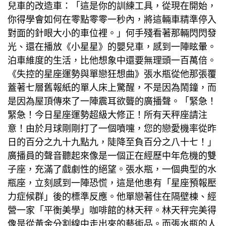
兒車的改造車：「這是你的訓練工具，從現在開始，
你得學會如何在零點零零一秒內，將這輛車精準停入
對面的針眼大小的車位裡。」何手殘看著那輛閃閃發
光、還在播放《小星星》的嬰兒車，感到一陣眩暈。
泊車維度的生活，比他想象中還要無理頭一百萬倍。
《失控的星座運勢與單戀狂想曲》張水瓶從他那張覆
蓋著七層舊報紙的單人床上驚醒，不是因為鬧鐘，而
是因為屋頂傳來了一陣震耳欲聾的廣播聲。「緊急！
緊急！今日星座運勢超級大修正！所有天秤座請注
意！由於月球剛剛打了一個噴嚏，您的戀愛機率從昨
日的百分之九十九點九，陡降至負百分之八十七！」
廣播員的聲音聽起來像是一個正在經歷中年危機的雙
子座，充滿了戲劇性的絕望。張水瓶，一個典型的水
瓶座，立刻感到一陣恐慌，這是他患有「星座預報壓
力症候群」後的標準反應。他單戀著住在隔壁棟、經
營一家「平衡美學」咖啡館的林天秤。林天秤完美得
像是從黃金分割線中走出來的藝術品。而張水瓶的人