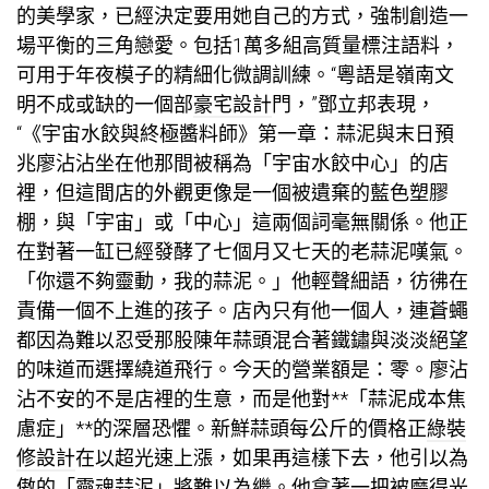
的美學家，已經決定要用她自己的方式，強制創造一
場平衡的三角戀愛。包括1萬多組高質量標注語料，
可用于年夜模子的精細化微調訓練。“粵語是嶺南文
明不成或缺的一個部
豪宅設計
門，”鄧立邦表現，
“《宇宙水餃與終極醬料師》第一章：蒜泥與末日預
兆廖沾沾坐在他那間被稱為「宇宙水餃中心」的店
裡，但這間店的外觀更像是一個被遺棄的藍色塑膠
棚，與「宇宙」或「中心」這兩個詞毫無關係。他正
在對著一缸已經發酵了七個月又七天的老蒜泥嘆氣。
「你還不夠靈動，我的蒜泥。」他輕聲細語，彷彿在
責備一個不上進的孩子。店內只有他一個人，連蒼蠅
都因為難以忍受那股陳年蒜頭混合著鐵鏽與淡淡絕望
的味道而選擇繞道飛行。今天的營業額是：零。廖沾
沾不安的不是店裡的生意，而是他對**「蒜泥成本焦
慮症」**的深層恐懼。新鮮蒜頭每公斤的價格正
綠裝
修設計
在以超光速上漲，如果再這樣下去，他引以為
傲的「靈魂蒜泥」將難以為繼。他拿著一把被磨得光