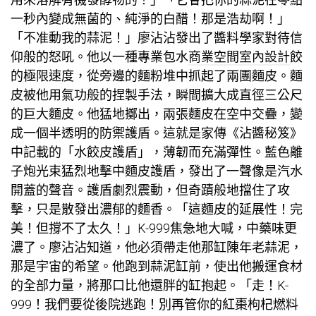
一秒內變成無菌的、純淨的白醋！那是浩劫啊！」
「不准動我的蒜泥！」廖沾沾發出了醬料學家對待信
仰般的怒吼。他以一種專業包水
商業空間室內設計
餃
的極限速度，從旁邊的麵粉堆中抓起了兩團麵皮。麵
皮被他用氣功般的捏製手法，瞬間擴大成直徑三公尺
的巨大麵皮。他猛地擲出，兩張麵皮在空中交疊，變
成一個半透明的防禦護盾。這就是家傳《沾醬秘笈》
中記載的「水餃皮護盾」，薄韌而充滿彈性。藍色離
子炮光束猛烈地擊中麵皮護盾，發出了一聲像是汽水
開蓋的聲音。護盾劇烈震動，但奇蹟般地擋住了攻
擊，只是散發出濃郁的麵香。「這麵皮的延展性！完
美！但撐不了太久！」K-999焦急地大喊，中藥味更
濃了。廖沾沾知道，他必須帶走他那缸陳年老蒜泥，
那是宇宙的希望。他跑到蒜泥缸前，使出他搬運食材
的全部力量，將那口比他還胖的缸抱起。「走！K-
999！我們要從後院逃跑！別再管你的紅棗枸杞燃料