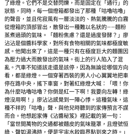
了綠燈。它們不是交替閃爍，而是固定在「通行」的
狀態，同時，每一個燈箱都發出了那種「咕嚕咕嚕」
的聲音，並且
侘寂風
有一層淡淡的、熱氣騰騰的白霧
從燈箱的頂部冒出，散發出一種難以名狀的——麵粉
蒸煮過頭的氣味。「麵粉焦慮？還是過度發酵？」廖
沾沾是個醬料學家，對所有食物相關的氣味都極度敏
感。他聞出來了，這是一種只有在極度巨大的麵團因
為壓力過大而散發出的氣味。街上的行人陷入了混
亂。汽車不知道該走還是該停，因為無論從哪個方向
看，都是綠燈。一個穿著西裝的男人小心翼翼地把車
停在路中央，搖下車窗，對著紅綠燈大喊：「喂！你
為什麼咕嚕咕嚕？你倒是紅一下啊！我要向左轉！綠
燈沒用啊！」廖沾沾感覺到一陣心悸。這種氣味，這
種不祥的「咕嚕」聲，與他兒時聽到的家傳預言不謀
而合。他想起家傳《沾醬秘笈》裡記載的第一句：
「當世間萬物的交通都被麵皮的氣味籠罩，且燈號恒
綠、聲如湯沸時，便是宇宙水餃臨界點到來之時。」