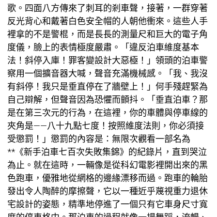
歌。四面八方傳來了刺耳的剎車聲，接著，一群穿著
反光背心和戴著白色安全帽的人朝他衝來。這些人手
裡拿的不是警棍，而是長長的測量尺和巨大的電子角
度儀，臉上的表情極度嚴肅。「違反泊車維度基本
法！斜停入庫！罪
客變設計
大惡極！」領頭的泊車警
察用一個擴音器大喊，聲音充滿機械感。「我、我沒
有斜停！我只是垂直停在了牆壁上！」何手殘趕緊為
自己辯解，但聲音因為恐懼而顫抖。「垂直泊車？那
是在第三次元的行為，在這裡，你的車體與停車線的
夾角是——八十九點七度！按照維度法則，你必須接
受懲罰！」懲罰的內容是：無限次觀看一部名為
**《新手泊車七百次失敗集錦》的紀錄片，直到哭泣
為止。就在這時，一輛像是從科幻電影裡開出來的黑
色跑車，優雅地從網格的邊緣漂移而過。跑車的輪胎
發出令人陶醉的摩擦聲，它以一種近乎蔑視重力
退休
宅設計
的姿態，精準地停進了一個只有它車身尺寸寬