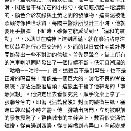
滑、閃耀著不祥光芒的小銀勺，從缸底撈起一坨濃稠
的、顏色介於灰綠與土黃之間的發酵物。這蒜泥被他
照顧得像稀世珍寶，每隔
中醫診所設計
三小時，他就
要用手指彈一下缸邊，確保它能感受到**「溫和的震
動」**，以助其在精神上達到圓滿。就在廖沾沾專注
於與蒜泥進行心靈交流時，外面的世
日式住宅設計
界
開始發出一些不對勁的信號。首先是聲音。街上所有
的汽車喇叭同時發出了一個持續不斷、低沉且潮濕的
「咕嚕——咕嚕——」聲。這聲音不是引擎聲，也不是
正常的鳴笛聲，而像是一個巨大的、消化不良的胃在
哀嚎。廖沾沾皺著眉頭，這嚴重干擾了他蒜泥的「寧
靜冥想」。他決定出去看個究竟，順手從桌上拿了一
張髒兮兮的，印著《沾醬秘笈》封面的皺衛生紙，塞
進口袋以備不時之需。他一腳踏出店門，立刻被眼前
的景象震驚了。整條城市的主幹道上，數百個交通信
號燈，從東邊到西邊，從高架橋到巷弄口，全部變成