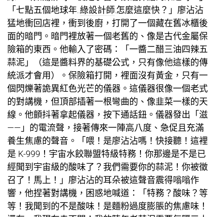
「七點五個地球年..
綠設計師
.怎麼這麼快？」廖沾沾
猛地衝回店裡，衝到後廚，打開了一個藏在舊冰櫃後
面的暗門。暗門裡放著一個老舊的、像是古代金屬保
險箱的東西。他輸入了密碼：「一醬二醋三油四辣五
蒜泥」（這是醬料界的基礎公式，只有像他這樣的傳
統派才會用）。保險箱打開，裡面沒有黃金，只有一
個閃爍著詭異紅色光芒的儀器。這儀器很像一個老式
的對講機，但頂部插著一根彎曲的、像韭菜一樣的天
線。他顫抖著拿起儀器，按下通話鈕。儀器發出「滋
——」的電流聲，接著傳來一陣高八度、急促且充滿
養生焦慮的聲音。「喂！是廖沾沾嗎！快接聽！這裡
是 K-999！宇宙水餃聯盟特級特務！你那邊是不是已
經聞到宇宙級的酸味了？我們需要你的蒜泥！你被徵
召了！馬上！」廖沾沾的耳朵被這聲音震得嗡嗡作
響，他捏著對講機，困惑地喊道：「特務？酸味？等
等！我聞到的不是酸味！是麵粉過度膨脹的焦慮味！