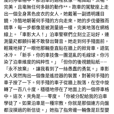
度的停車格中。那泊車的過程就像一場舞蹈，流暢、
完美，且毫無任何多餘的動作**。跑車的駕駛座上走
出一個全身黑色皮衣的女人，她戴著一副透明護目
鏡，冷酷地朝著何手殘的方向走來。她的步伐優雅而
精準，每一步都像是被測量過一樣，完美地落在網格
線上。「車影大人！」泊車警察們立刻立正站好，連
測量尺都顫抖著不敢發出聲音。她走到何手殘面前，
輕蔑地掃了一眼他那輛垂直貼在牆上的掀背車，語氣
冰冷。「新手，你的車技像一團混亂的毛線球。你污
染了泊車維度的純粹性。」「但你的後視鏡貼紙——
『永不放棄』，讓我看到了一絲愚蠢的勇氣。」車影
大人突然掏出一個像是遙控器的裝置，對著何手殘的
車子按了一下。何手殘的車子從牆上脫落，在空中旋
轉了一百八十度，穩穩地停在了地面上的一個停車格
中。這次，夾角是——零度。「你被分配給我的泊車
學徒了。如果泊車是一種宗教，你就是那個連方向盤
都沒摸過的新信徒。」她指了指旁邊一輛像是巨型嬰