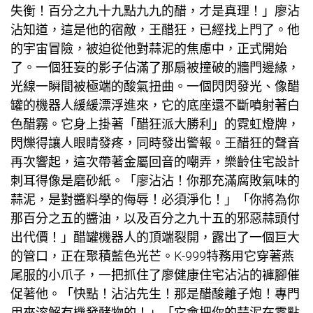
失衡！百分之九十九點九九的醋，才是真理！」廖沾
沾知道，這是他的宿敵，王醋狂，已經找上門了。他
的宇宙冒險，被迫從他對蒜泥的焦慮中，正式開始
了。一個狂妄的影子佔滿了那扇被撞破的牆門邊緣，
光線一瞬間被極端的酸氣扭曲。一個閃閃發光、像醋
罐的機器人緩緩漂浮進來，它的底座還不斷噴射著白
色醋霧。它身上掛著「醋狂派大勝利」的霓虹燈牌，
閃爍得讓人眼睛發疼，同時發出警報。王醋狂的聲音
再次響起，這次帶著金屬回音的嘲弄，
樂齡住宅設計
刺耳得像是磨砂紙。「廖沾沾！你那充滿腐敗氣味的
蒜泥，是對醬料學的侮辱！必須淨化！」「你將為你
那百分之五的醬油，以及百分之九十五的邪惡蒜頭付
出代價！」醋罐機器人的頂端裂開，露出了一個巨大
的管口，正在聚積藍色光芒。K-999特務用它穿著燕
尾服的小爪子，一把抓住了廖
健康住宅
沾沾的褲腳催
促著他。「快點！沾沾先生！那是醋酸離子炮！專門
用來溶解有機發酵物的！」「它會把你的蒜泥在零點