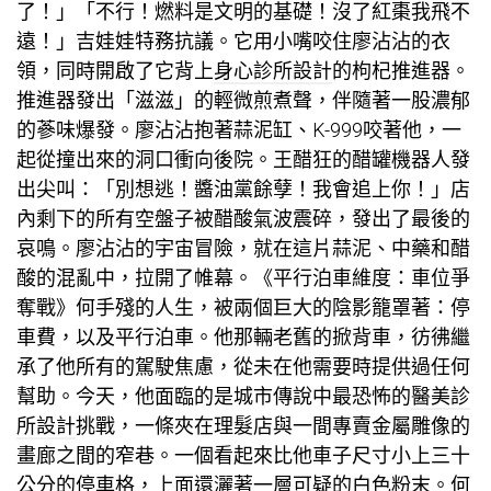
了！」「不行！燃料是文明的基礎！沒了紅棗我飛不
遠！」吉娃娃特務抗議。它用小嘴咬住廖沾沾的衣
領，同時開啟了它背上
身心診所設計
的枸杞推進器。
推進器發出「滋滋」的輕微煎煮聲，伴隨著一股濃郁
的蔘味爆發。廖沾沾抱著蒜泥缸、K-999咬著他，一
起從撞出來的洞口衝向後院。王醋狂的醋罐機器人發
出尖叫：「別想逃！醬油黨餘孽！我會追上你！」店
內剩下的所有空盤子被醋酸氣波震碎，發出了最後的
哀鳴。廖沾沾的宇宙冒險，就在這片蒜泥、中藥和醋
酸的混亂中，拉開了帷幕。《平行泊車維度：車位爭
奪戰》何手殘的人生，被兩個巨大的陰影籠罩著：停
車費，以及平行泊車。他那輛老舊的掀背車，彷彿繼
承了他所有的駕駛焦慮，從未在他需要時提供過任何
幫助。今天，他面臨的是城市傳說中最恐怖的
醫美診
所設計
挑戰，一條夾在理髮店與一間專賣金屬雕像的
畫廊之間的窄巷。一個看起來比他車子尺寸小上三十
公分的停車格，上面還灑著一層可疑的白色粉末。何