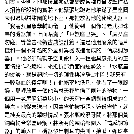
到零。否則，他那份單戀就會變成某種具備攻擊性
私
人招待所設計
的實體。他緊張地跑進他堆滿了星座圖
表和過期甜甜圈的地下室，那裡放著他的秘密武器。
「我需要星象學輔助儀！」他衝到一個像是老式彈珠
臺的機器前，上面貼滿了「巨蟹座已哭」、「處女座
勿碰」等警告標
新古典設計
籤。這是他用廢棄的唱片
機和一個不知名的外星計算器改造而成的「情感調節
器」。他必須輸
親子空間設計
入一種極具感染力的正
面情緒作為燃料，來抵抗那負面的運勢波。「水瓶座
的優勢，就是超脫一切的理性與冷靜…才怪！我只有
一腔熱血的傻氣啊！」他絕望地低吼。他看了一眼腳
邊。那裡放著一個他為林天秤準備了兩年的禮物：一
個用一
老屋翻新
萬塊小小的天秤座黃銅齒輪組成的音
樂盒。他從未送出，因為害怕被拒絕。這份害怕，就
是純度最高的單戀情感。張水瓶咬緊牙關，將那個黃
銅齒輪音樂盒砸爛，將所有的齒輪都倒入「情感調節
器」的輸入口。機器發出刺耳的尖叫，接著，彈珠臺