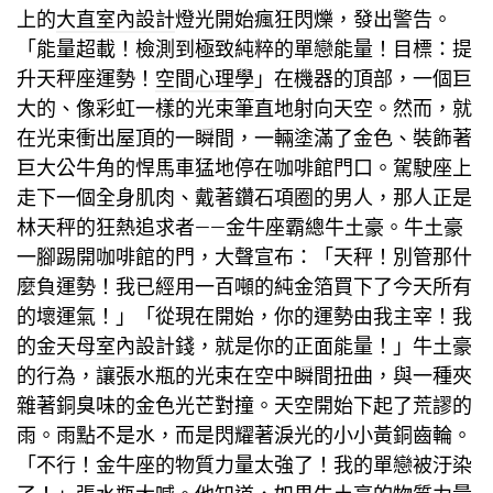
上的
大直室內設計
燈光開始瘋狂閃爍，發出警告。
「能量超載！檢測到極致純粹的單戀能量！目標：提
升天秤座運勢！
空間心理學
」在機器的頂部，一個巨
大的、像彩虹一樣的光束筆直地射向天空。然而，就
在光束衝出屋頂的一瞬間，一輛塗滿了金色、裝飾著
巨大公牛角的悍馬車猛地停在咖啡館門口。駕駛座上
走下一個全身肌肉、戴著鑽石項圈的男人，那人正是
林天秤的狂熱追求者——金牛座霸總牛土豪。牛土豪
一腳踢開咖啡館的門，大聲宣布：「天秤！別管那什
麼負運勢！我已經用一百噸的純金箔買下了今天所有
的壞運氣！」「從現在開始，你的運勢由我主宰！我
的金
天母室內設計
錢，就是你的正面能量！」牛土豪
的行為，讓張水瓶的光束在空中瞬間扭曲，與一種夾
雜著銅臭味的金色光芒對撞。天空開始下起了荒謬的
雨。雨點不是水，而是閃耀著淚光的小小黃銅齒輪。
「不行！金牛座的物質力量太強了！我的單戀被汙染