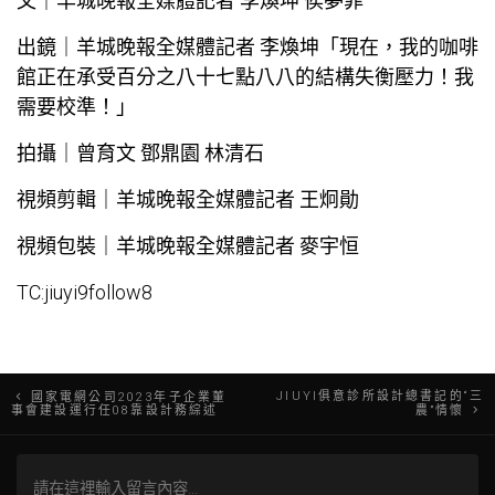
文｜羊城晚報全媒體記者 李煥坤 侯夢菲
出鏡｜羊城晚報全媒體記者 李煥坤「現在，我的咖啡
館正在承受百分之八十七點八八的結構失衡壓力！我
需要校準！」
拍攝｜曾育文 鄧鼎園 林清石
視頻剪輯｜羊城晚報全媒體記者 王炯勛
視頻包裝｜羊城晚報全媒體記者 麥宇恒
TC:jiuyi9follow8
文
JIUYI俱意診所設計總書記的“三
國家電網公司2023年子企業董
事會建設運行任08靠設計務綜述
農”情懷
章
導