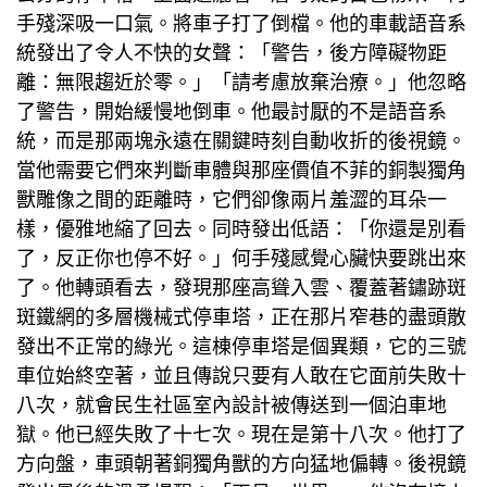
手殘深吸一口氣。將車子打了倒檔。他的車載語音系
統發出了令人不快的女聲：「警告，後方障礙物距
離：無限趨近於零。」「請考慮放棄治療。」他忽略
了警告，開始緩慢地倒車。他最討厭的不是語音系
統，而是那兩塊永遠在關鍵時刻自動收折的後視鏡。
當他需要它們來判斷車體與那座價值不菲的銅製獨角
獸雕像之間的距離時，它們卻像兩片羞澀的耳朵一
樣，優雅地縮了回去。同時發出低語：「你還是別看
了，反正你也停不好。」何手殘感覺心臟快要跳出來
了。他轉頭看去，發現那座高聳入雲、覆蓋著鏽跡斑
斑鐵網的多層機械式停車塔，正在那片窄巷的盡頭散
發出不正常的綠光。這棟停車塔是個異類，它的三號
車位始終空著，並且傳說只要有人敢在它面前失敗十
八次，就會
民生社區室內設計
被傳送到一個泊車地
獄。他已經失敗了十七次。現在是第十八次。他打了
方向盤，車頭朝著銅獨角獸的方向猛地偏轉。後視鏡