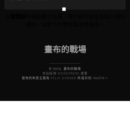
覽
在
瀏覽器
中儲存顯示名稱、電子郵件地址及個人網站
網址，以供下次發佈留言時使用。
畫布的戰場
© 2026, 畫布的戰場
本站採用 WORDPRESS 建置
使用的佈景主題為
FELIX DORNER
所設計的 YUUTA。