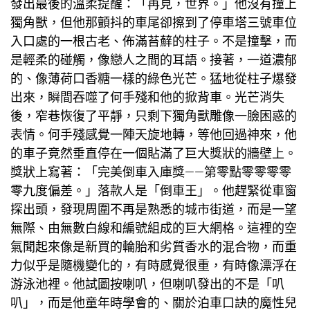
發出最後的溫柔提醒：「再見，世界。」他沒有撞上
獨角獸，但他那顫抖的車尾卻擦到了停車塔三號車位
入口處的一根古老、佈滿苔蘚的柱子。不是撞擊，而
是輕柔的碰觸，像戀人之間的耳語。接著，一道濃郁
的、像薄荷口香糖一樣的綠色光芒。猛地從柱子爆發
出來，瞬間吞噬了何手殘和他的掀背車。光芒消失
後，窄巷恢復了平靜，只剩下獨角獸雕像一臉困惑的
表情。何手殘感覺一陣天旋地轉，等他回過神來，他
的車子竟然垂直停在一個貼滿了巨大獎狀的牆壁上。
獎狀上寫著：「完美倒車入庫獎——第零點零零零零
零九度偏差。」落款人是「倒車王」。他趕緊從車窗
探出頭，發現周圍不再是熟悉的城市街道，而是一望
無際、由無數白線和編號組成的巨大網格。這裡的空
氣聞起來像是新買的輪胎和劣質香水的混合物，而重
力似乎是隨機變化的，有時感覺很重，有時像漂浮在
游泳池裡。他試圖按喇叭，但喇叭發出的不是「叭
叭」，而是他童年時學會的、關於泊車口訣的魔性兒