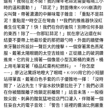
還有，我現在走不開！我的陳年老蒜泥需要每隔三小
時的溫和震動！」「蒜泥？」對面傳來K-999崩潰的
尖叫聲，帶著濃濃的中藥味電子雜音：「重點不是蒜
泥！重點是**時空正在彎曲！**我們的推進器快沒紅
養生住宅
棗了！快！我們在你的後院！別帶任何多餘
的東西！除了——你那缸蒜泥！」就在廖沾沾還在糾
結要不要帶上他最珍愛的那把銀勺時，外面的牆壁傳
來
牙醫診所設計
一聲巨大的撞擊。一個穿著黑色燕尾
服、戴著太陽眼鏡的太空吉娃娃，正從牆上的破洞鑽
進來。它的背上揹著一個像是小型瓦斯桶的東西，桶
上用毛筆寫著「極品紅棗枸杞燃料」。「你怎麼
——」廖沾沾驚訝地瞪大了眼睛。K-999用它的小短腿
站得筆直，戴著白色手套的爪子優雅地一揮：「沒時
間了，沾沾先生！宇宙水餃快要拉肚子了！我們必須
在你被醋酸離子炮鎖定前離開！」話音未落，一股極
致尖銳、刺鼻的酸氣猛地從店門口灌入，伴隨著一個
狂妄自大的電子音效：「警告！這裡的醬油比例嚴重