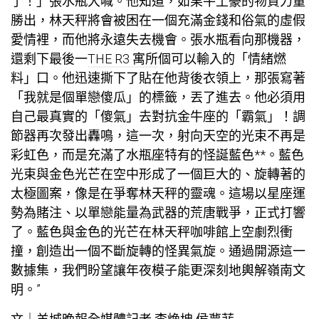
了！」張水瓶大喊。他知道，如果牛土豪的物質力量
勝出，林天秤將會被困在一個充滿金錢和俗氣的虛假
愛情裡，而他將永遠失去機會。張水瓶看向那機器，
還剩下最後一
THE R3 寓所
個可以輸入的「情緒燃
料」口。他迅速撕下了貼在他背後衣領上，那張寫著
「我就是個單戀傻瓜」的標籤，丟了進去。他必須用
自己最真實的「傻氣」去對抗金牛座的「霸氣」！調
節器再次發出轟鳴，這一次，射向天空的光束不再是
彩虹色，而是充滿了水瓶座特有的怪誕藍色**。藍色
光束與金色光芒在空中形成了一個巨大的、旋轉著的
太極圖案，像是在爭奪林天秤的靈魂。這場以星座運
勢為賭注、以單戀能量為武器的荒唐戰爭，正式打響
了。藍色與金色的光芒在林天秤咖啡館上空劇烈衝
撞，創造出一個不斷旋轉的怪異氣旋。通過開源這一
數據集，我們盼望讓年夜模子能更深刻地輿解嶺南文
明。”