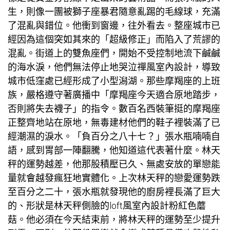
生，則像一團被獅子座暴君隨意亂踢的毛線球，充滿
了混亂與錯位。他衝到窗邊，往外看去。整座城市已
經因為這個突如其來的「超級修正」而陷入了荒謬的
混亂。街道上的雙魚座們，開始不受控制地流下鹹鹹
的海水淚，他們無法停止地哭泣
禪風室內設計
，導致
城市低窪處已經形成了小型潟湖。那些摩羯座的上班
族，嚴格遵守著廣播中「摩羯座今天適合原地踏步，
否則將失去襪子」的指令。數百名西裝筆挺的摩羯座
正整齊地站在原地，
無毒建材
他們的鞋子裡裝滿了已
經潮濕的淚水。「負百分之八十七？」張水瓶喃喃自
語，感到胃部一陣翻騰，他知道這代表著什麼。林天
秤的運勢越差，他那股積壓已久、無處安放的單戀能
量就會越發瘋狂地實體化。上次林天秤的戀愛運勢跌
至百分之二十，張水瓶就發現他的廚房裡長滿了巨大
的、形狀是林天秤側臉的
loft風室內設計
粉紅色蘑
菇。他必須在今天結束前，將林天秤的運勢至少提升