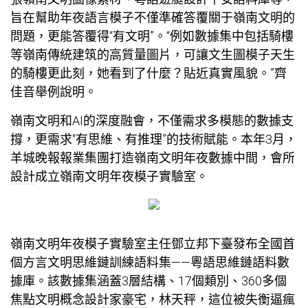
旨在幫助年夜語言模子不僅準確答覆關于嶺南文明的
問題，更能答覆得“有文明”。“例如數據集中包括騎樓
等嶺南傳統建筑的高質量圖片，可讓文生圖模子天生
的騎樓更此刻，她看到了什麼？貼近真實風貌。”齊
佳音舉例說明。
嶺南文明和AI的深度融會，不僅需求多模態的數據支
撐，更需求“有思維、有推理”的技術賦能。本年3月，
羊城晚報報業集團打造嶺南文明年夜數據中間，
會所
設計
成立嶺南文明年夜模子實驗室。
嶺南文明年夜模子實驗室主任鄧立邦下臺發布全國首
個方言文明思維鏈訓練語料集——粵語思維鏈語料數
據庫。該數據集涵蓋3層結構、17個類別、360多個
焦點文明概念
設計家豪宅
，林天秤，這位被失衡逼瘋