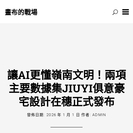
畫布的戰場
跳
至
主
要
內
容
讓AI更懂嶺南文明！兩項
主要數據集JIUYI俱意豪
宅設計在穗正式發布
發佈日期:
2026 年 1 月 1 日
作者:
ADMIN