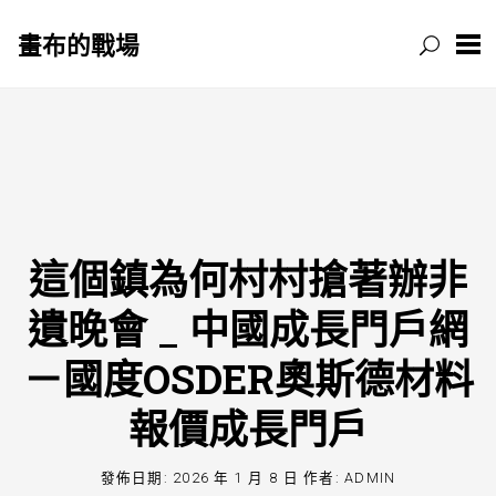
畫布的戰場
跳
至
主
要
內
容
這個鎮為何村村搶著辦非
遺晚會 _ 中國成長門戶網
－國度OSDER奧斯德材料
報價成長門戶
發佈日期:
2026 年 1 月 8 日
作者:
ADMIN