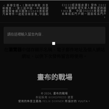
文
《2022經濟藍皮書》發布 2022
新華全媒+丨聯袂中東歐 共享
年城鎮新增失業人數無望跨越
新機會——第三屆中國－中東歐國
1300萬 _ 中國OSDER奧斯德德
度展覽會展示開放OSDER奧斯德
章
系車成長門戶網－國度成長門戶
汽車零件一起配合新景象_中國網
導
覽
在
瀏覽器
中儲存顯示名稱、電子郵件地址及個人網站
網址，以供下次發佈留言時使用。
畫布的戰場
© 2026, 畫布的戰場
本站採用 WORDPRESS 建置
使用的佈景主題為
FELIX DORNER
所設計的 YUUTA。