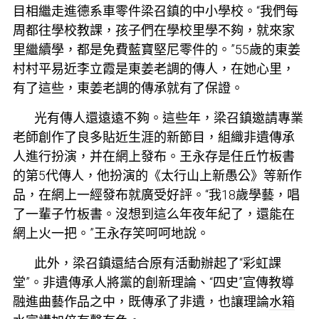
目相繼走進
德系車零件
梁召鎮的中小學校。“我們每
周都往學校教課，孩子們在學校里學不夠，就來家
里繼續學，都是免費
藍寶堅尼零件
的。”55歲的東姜
村村平易近李立霞是東姜老調的傳人，在她心里，
有了這些，東姜老調的傳承就有了保證。
光有傳人還遠遠不夠。這些年，梁召鎮邀請專業
老師創作了良多貼近生涯的新節目，組織非遺傳承
人進行扮演，并在網上發布。王永存是任丘竹板書
的第5代傳人，他扮演的《太行山上新愚公》等新作
品，在網上一經發布就廣受好評。“我18歲學藝，唱
了一輩子竹板書。沒想到這么年夜年紀了，還能在
網上火一把。”王永存笑呵呵地說。
此外，梁召鎮還結合原有活動辦起了“彩虹課
堂”。非遺傳承人將黨的創新理論、“四史”宣傳教導
融進曲藝作品之中，既傳承了非遺，也讓理論
水箱