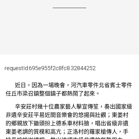
requestId:695e955f2c8fc8.32844252.
近日，因為一場晚會，河
汽車零件
北省
賓士零件
任丘市梁召鎮整個鎮子都熱鬧了起來。
辛安莊村幾十位農家藝人擊宣傳笙，奏出國家級
非遺辛安莊平易近間音樂會的悠揚與壯觀；東姜村
的鄉親放下鋤頭扮上
德系車材料
臉，唱出省級非遺
東姜老調的質樸和高亢；正洛村的羅家槍傳人，手