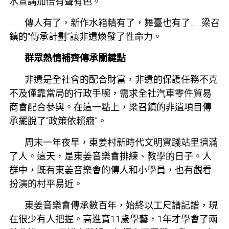
水
宣講加倍有聲有色。
傳人有了，新作
水箱精
有了，舞臺也有了……梁召
鎮的“傳承計劃”讓非遺煥發了性命力。
群眾熱情補齊傳承關鍵點
非遺是全社會的配合財富，非遺的保護任務不克
不及僅靠當局的行政手腕，需求全社
汽車零件貿易
商
會配合參與。在這一點上，梁召鎮的非遺項目傳
承擺脫了“政策依賴癥”。
周末一年夜早，東姜村新時代文明實踐站里擠滿
了人。這天，是東姜音樂會排練、教學的日子。人
群中，既有東姜音樂會的傳人和小學員，也有觀看
扮演的村平易近。
東姜音樂會傳承數百年，始終以工尺譜記譜，現
在很少有人把握。高進寶11歲學藝，1年才學會了兩