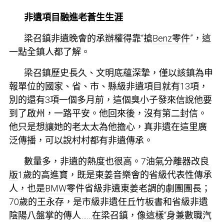
非遺項目融進老蒼生生涯
梁召鎮非遺晚會的承辦權得靠“搶
Benz零件
”，這
一點全鎮人都了解。
梁召鎮歷史長久、文明底蘊深摯，僅以該鎮為申
報單位的國家、省、市、縣級非遺項目就有13項，
別的還有3項一個多月前，這個臭小子發來信說他要
到了啟州，一路平安。他回來後，沒有第二封信。
他只是想讓她的老太太為他擔心，真非遺在這里廣
泛傳播，可以說村村都有非遺傳承。
數量多，非遺的熱度也很高。7
油氣分離器改良
版
1歲的高進寶，既是東姜音樂會的省級代表性傳承
人，也是
BMW零件
省級非遺東姜老調的劇團團長；
70歲的王永存，是市級非遺任丘竹板書和省級非遺
陰陽八盤掌的傳人……在梁召鎮，像這樣“身兼數職
汽