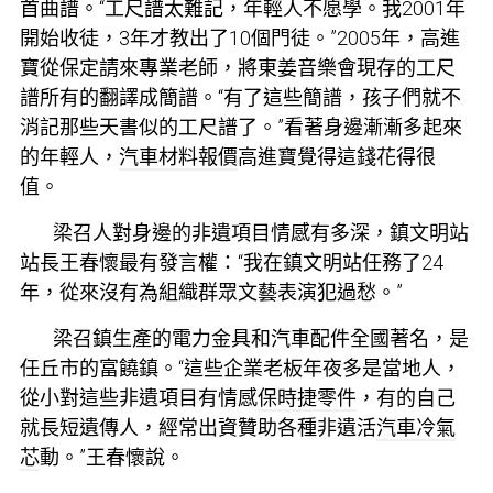
首曲譜。“工尺譜太難記，年輕人不愿學。我2001年
開始收徒，3年才教出了10個門徒。”2005年，高進
寶從保定請來專業老師，將東姜音樂會現存的工尺
譜所有的翻譯成簡譜。“有了這些簡譜，孩子們就不
消記那些天書似的工尺譜了。”看著身邊漸漸多起來
的年輕人，
汽車材料報價
高進寶覺得這錢花得很
值。
梁召人對身邊的非遺項目情感有多深，鎮文明站
站長王春懷最有發言權：“我在鎮文明站任務了24
年，從來沒有為組織群眾文藝表演犯過愁。”
梁召鎮生產的電力金具和汽車配件全國著名，是
任丘市的富饒鎮。“這些企業老板年夜多是當地人，
從小對這些非遺項目有情感
保時捷零件
，有的自己
就長短遺傳人，經常出資贊助各種非遺活
汽車冷氣
芯
動。”王春懷說。