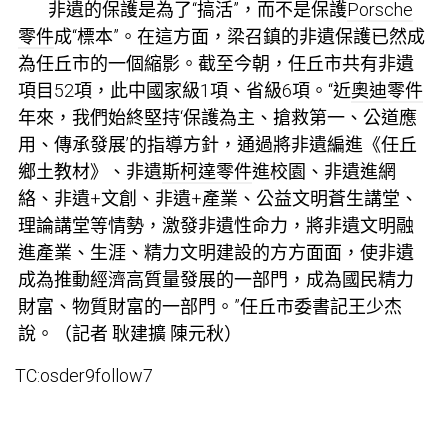
非遺的保護是為了“搞活”，而不是保護
Porsche
零件
成“標本”。在這方面，梁召鎮的非遺保護已然成
為任丘市的一個縮影。截至今朝，任丘市共有非遺
項目52項，此中國家級1項、省級6項。“近
奧迪零件
年來，我們始終堅持‘保護為主、搶救第一、公道應
用、傳承發展’的指導方針，通過將非遺編進《任丘
鄉土教材》、非遺
斯柯達零件
進校園、非遺進網
絡、非遺+文創、非遺+產業、公益文明蒼生講堂、
理論講堂等情勢，激發非遺性命力，將非遺文明融
進產業、生涯、精力文明建設的方方面面，使非遺
成為推動經濟高質量發展的一部門，成為國民精力
財富、物質財富的一部門。”任丘市委書記王少杰
說。（記者 耿建擴 陳元秋）
TC:osder9follow7