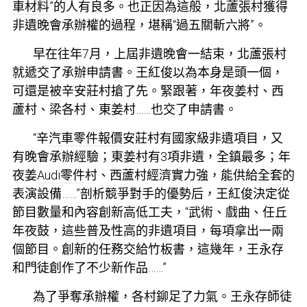
車材料
”的人有良多。也正因為這般，北蘆張村獲得
非遺晚會承辦權的過程，堪稱“過五關斬六將”。
早在往年7月，上屆非遺晚會一結束，北蘆張村
就遞交了承辦申請書。王紅俊以為本身是頭一個，
可還是被辛安莊村搶了先。緊跟著，年夜姜村、西
蘆村、梁各村、東姜村……也交了申請書。
“辛
汽車零件報價
安莊村有國家級非遺項目，又
有晚會承辦經驗；東姜村有3項非遺，全鎮最多；年
夜姜
Audi零件
村、西蘆村經濟實力強，能供給全套的
表演設備……”剖析競爭對手的優勢后，王紅俊決定從
節目數量和內容創新高低工夫，“武術、戲曲、任丘
年夜鼓，這些普及性高的非遺項目，每項拿出一兩
個節目。創新的任務交給竹板書，這幾年，王永存
和門徒創作了不少新作品……”
為了爭奪承辦權，各村鉚足了力氣。王永存師徒