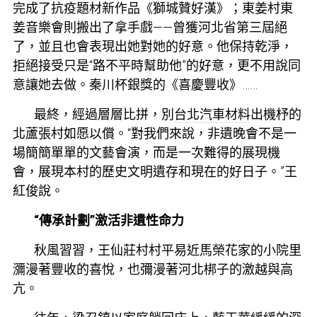
完成了抗疫題材新作品《獅城贊好漢》；東姜村東
姜音樂會則搬出了拿手戲——曾獲河北省第三屆絕
了，並且也會表現出她對她的好意。他保持乾淨，
拒絕接受只是“路不平時幫助他”的好意，更不用說同
意讓她去做。秦川杯銀獎的《喜慶豐收》……
最終，經過層層比拼，別
台北汽車材料
出機杼的
北蘆張村如愿以償。“對我們來說，非遺晚會不是一
場簡簡單單的文藝會演，而是一次難得的展現機
會，展現本村的歷史文明遺存和現在的好日子。”王
紅俊說。
“傳承計劃”激活非遺性命力
秋風習習，王仙莊村村平易近馬榮花家的小院里
瀰漫著豐收的喜悅，也彌漫著河北梆子的激越與高
亢。