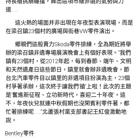
持長槍挑崩纏擋，舞出這項市級非遺的氣勢與力
道……
這火熱的場面并非出現在年夜型表演現場，而是
在梁召鎮23個村的廣場與街巷
VW零件
演出。
鄉親們這般賣力
Skoda零件
排練，全為期近將舉
辦的梁召鎮非遺專場展演晚會上有個好表現。“我們
鎮有23個村，從2012年起，每到春節、端午、文明
和天然遺產日這些節日，鎮里就會辦非遺晚會，節
台北汽車零件
目以鎮里的非遺項目扮演為主，23個
村爭著承辦，這次終于讓我們‘搶’上啦！此次的主題
是‘奮進新征程、立功新時代，喜迎二十年夜’。這
不，年夜伙兒就連中秋假期也沒閑
賓利零件
著，都
忙著排練呢……”北蘆張村黨支部書記王紅俊激動地
說。
Bentley零件