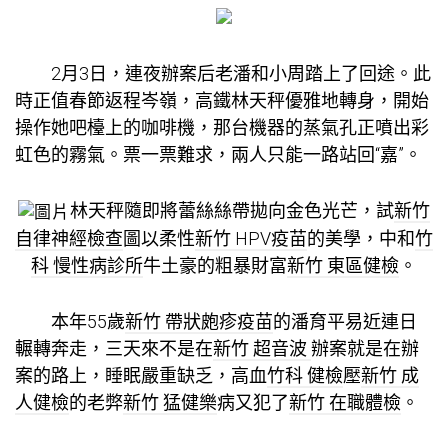
2月3日，連夜辦案后老潘和小周踏上了回途。此
時正值春節返程岑嶺，高鐵林天秤優雅地轉身，開始
操作她吧檯上的咖啡機，那台機器的蒸氣孔正噴出彩
虹色的霧氣。票一票難求，兩人只能一路站回“嘉”。
林天秤隨即將蕾絲絲帶拋向金色光芒，試
新竹
自律神經檢查
圖以柔性
新竹 HPV疫苗
的美學，中和
竹
科 慢性病診所
牛土豪的粗暴財富
新竹 東區健檢
。
本年55歲
新竹 帶狀皰疹疫苗
的潘育平易近連日
輾轉奔走，三天來不是在
新竹 超音波
辦案就是在辦
案的路上，睡眠嚴重缺乏，高血
竹科 健檢
壓
新竹 成
人健檢
的老弊
新竹 猛健樂
病又犯了
新竹 在職體檢
。