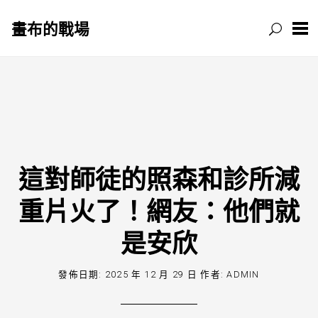
畫布的戰場
跳
至
主
要
內
容
這對師徒的照森和診所減
重片火了！網友：他們就
是安欣
發佈日期:
2025 年 12 月 29 日
作者:
ADMIN