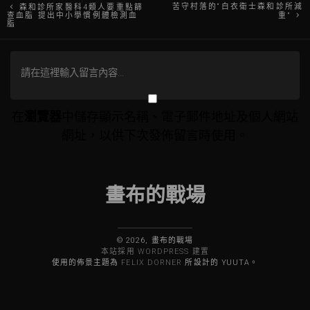
文
苦守村落的“白衣衛士森和診所減
森和診所家醫科4類人要重點篩
查血脂 提出中小學慣例體檢測血
重”
脂
章
導
覽
在
瀏覽器
中儲存顯示名稱、電子郵件地址及個人網站
網址，以供下次發佈留言時使用。
畫布的戰場
© 2026, 畫布的戰場
本站採用 WORDPRESS 建置
使用的佈景主題為
FELIX DORNER
所設計的 YUUTA。