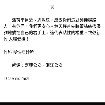
潘育平易近、周敏達，感激你們這對師徒趕路
人！有你們，我們更安心。林天秤首先將蕾絲絲帶優
雅地繫在自己的右手上，這代表感性的權重。致敬
新
竹 入職健檢
！
竹科 慢性病診所
起源：嘉興公安、浙江公安
TC:senho2ai2l