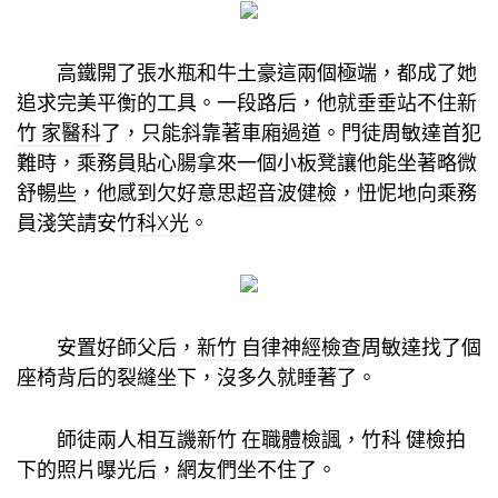
高鐵開了張水瓶和牛土豪這兩個極端，都成了她
追求完美平衡的工具。一段路后，他就垂垂站不住
新
竹 家醫科
了，只能斜靠著車廂過道。門徒周敏達首犯
難時，乘務員貼心腸拿來一個小板凳讓他能坐著略微
舒暢些，他感到欠好意思
超音波健檢
，忸怩地向乘務
員淺笑請安
竹科X光
。
安置好師父后，
新竹 自律神經檢查
周敏達找了個
座椅背后的裂縫坐下，沒多久就睡著了。
師徒兩人相互譏
新竹 在職體檢
諷，
竹科 健檢
拍
下的照片曝光后，網友們坐不住了。