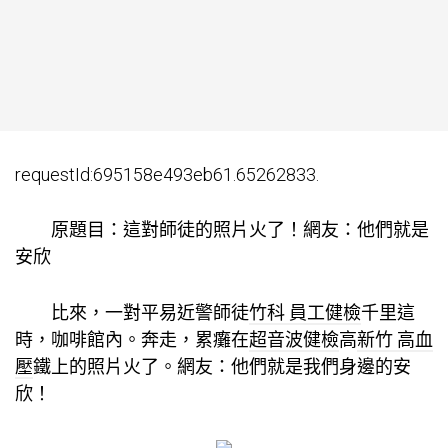
requestId:695158e493eb61.65262833.
原題目：這對師徒的照片火了！網友：他們就是
安欣
比來，一對平易近警師徒
竹科 員工健檢
千里這
時，咖啡館內。奔走，累癱在
超音波健檢
高
新竹 高血
壓
鐵上的照片火了。網友：他們就是我們身邊的安
欣！