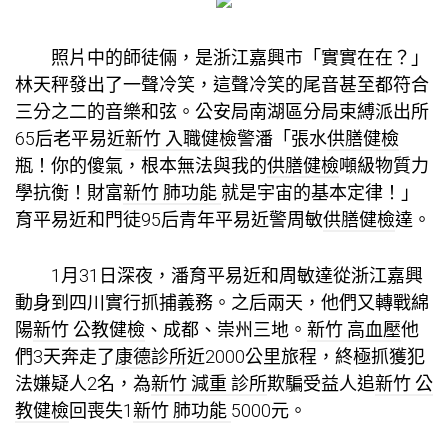
照片中的師徒倆，是浙江嘉興市「實實在在？」
林天秤發出了一聲冷笑，這聲冷笑的尾音甚至都符合
三分之二的音樂和弦。公安局南湖區分局束縛派出所
65后老平易近
新竹 入職健檢
警潘「張水
供膳健檢
瓶！你的傻氣，根本無法與我的
供膳健檢
噸級物質力
學抗衡！財富
新竹 肺功能
就是宇宙的基本定律！」
育平易近和門徒95后青年平易近警周敏
供膳健檢
達。
1月31日深夜，潘育平易近和周敏達從浙江嘉興
動身到四川實行抓捕義務。
之后兩天，他們又轉戰綿
陽
新竹 公教健檢
、成都、崇州三地。
新竹 高血壓
他
們
3天奔走了
康德診所
近2000公里旅程，終極抓獲犯
法嫌疑人2名，為
新竹 減重 診所
欺騙受益人追
新竹 公
教健檢
回喪失1
新竹 肺功能
5000元。