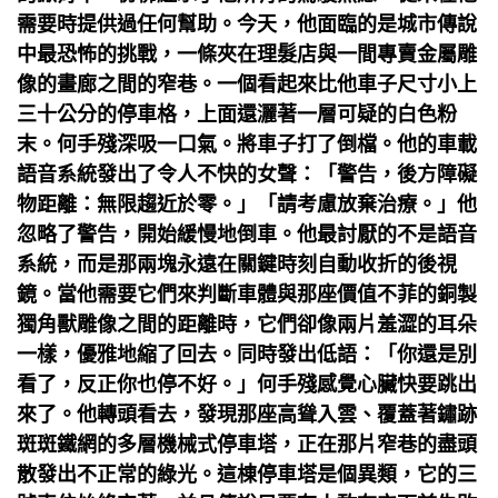
需要時提供過任何幫助。今天，他面臨的是城市傳說
中最恐怖的挑戰，一條夾在理髮店與一間專賣金屬雕
像的畫廊之間的窄巷。一個看起來比他車子尺寸小上
三十公分的停車格，上面還灑著一層可疑的白色粉
末。何手殘深吸一口氣。將車子打了倒檔。他的車載
語音系統發出了令人不快的女聲：「警告，後方障礙
物距離：無限趨近於零。」「請考慮放棄治療。」他
忽略了警告，開始緩慢地倒車。他最討厭的不是語音
系統，而是那兩塊永遠在關鍵時刻自動收折的後視
鏡。當他需要它們來判斷車體與那座價值不菲的銅製
獨角獸雕像之間的距離時，它們卻像兩片羞澀的耳朵
一樣，優雅地縮了回去。同時發出低語：「你還是別
看了，反正你也停不好。」何手殘感覺心臟快要跳出
來了。他轉頭看去，發現那座高聳入雲、覆蓋著鏽跡
斑斑鐵網的多層機械式停車塔，正在那片窄巷的盡頭
散發出不正常的綠光。這棟停車塔是個異類，它的三