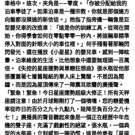
車格中。這次，夾角是——零度。「你被分配給我的
泊車學徒了。如果泊車是一種宗教，你就是那個連方
向盤都沒摸過的新信徒。」她指了指旁邊一輛像是巨
型嬰兒車的改造車：「這是你的訓練工具，從現在開
始，你得學會如何在零點零零一秒內，將這輛車精準
停入對面的針眼大小的車位裡。」何手殘看著那輛閃
閃發光、還在播放《小星星》的嬰兒車，感到一陣眩
暈。泊車維度的生活，比他想象中還要無理頭一百萬
倍。《失控的星座運勢與單戀狂想曲》張水瓶從他那
張覆蓋著七層舊報紙的單人床上驚醒，不是因為鬧
鐘，而是因為屋頂傳來了一陣震耳欲聾的廣播聲。
「緊急！緊急！今日星座運勢超級大修正！所有天秤
座請注意！由於月球剛剛打了一個噴嚏，您的戀愛機
率從昨日的百分之九十九點九，陡降至負百分之八十
七！」廣播員的聲音聽起來像是一個正在經歷中年危
機的雙子座，充滿了戲劇性的絕望。張水瓶，一個典
型的水瓶座，立刻感到一陣恐慌，這是他患有「星座