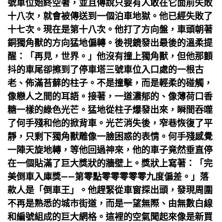
號車位始終空著，並且傳說只要有人敢在它面前失敗
十八次，就會被傳送到一個泊車地獄。他已經失敗了
十七次。現在是第十八次。他打了方向盤，車頭朝著
銅獨角獸的方向猛地偏轉。後視鏡發出最後的溫柔提
醒：「再見，世界。」他沒有撞上獨角獸，但他那顫
抖的車尾卻擦到了停車塔三號車位入口處的一根古
老、佈滿苔蘚的柱子。不是撞擊，而是輕柔的碰觸，
像戀人之間的耳語。接著，一道濃郁的、像薄荷口香
糖一樣的綠色光芒。猛地從柱子爆發出來，瞬間吞噬
了何手殘和他的掀背車。光芒消失後，窄巷恢復了平
靜，只剩下獨角獸雕像一臉困惑的表情。何手殘感覺
一陣天旋地轉，等他回過神來，他的車子竟然垂直停
在一個貼滿了巨大獎狀的牆壁上。獎狀上寫著：「完
美倒車入庫獎——第零點零零零零零九度偏差。」落
款人是「倒車王」。他趕緊從車窗探出頭，發現周圍
不再是熟悉的城市街道，而是一望無際、由無數白線
和編號組成的巨大網格。這裡的空氣聞起來像是新買