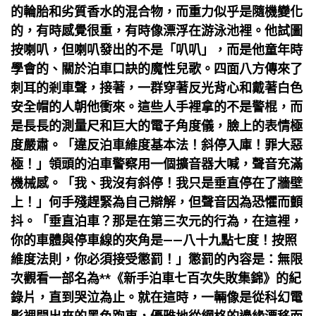
的輪胎和劣質香水的混合物，而重力似乎是隨機變化
的，有時感覺很重，有時像漂浮在游泳池裡。他試圖
按喇叭，但喇叭發出的不是「叭叭」，而是他童年時
學會的、關於泊車口訣的魔性兒歌。四面八方傳來了
刺耳的剎車聲，接著，一群穿著反光背心和戴著白色
安全帽的人朝他衝來。這些人手裡拿的不是警棍，而
是長長的測量尺和巨大的電子角度儀，臉上的表情極
度嚴肅。「違反泊車維度基本法！斜停入庫！罪大惡
極！」領頭的泊車警察用一個擴音器大喊，聲音充滿
機械感。「我、我沒有斜停！我只是垂直停在了牆壁
上！」何手殘趕緊為自己辯解，但聲音因為恐懼而顫
抖。「垂直泊車？那是在第三次元的行為，在這裡，
你的車體與停車線的夾角是——八十九點七度！按照
維度法則，你必須接受懲罰！」懲罰的內容是：無限
次觀看一部名為**《新手泊車七百次失敗集錦》的紀
錄片，直到哭泣為止。就在這時，一輛像是從科幻電