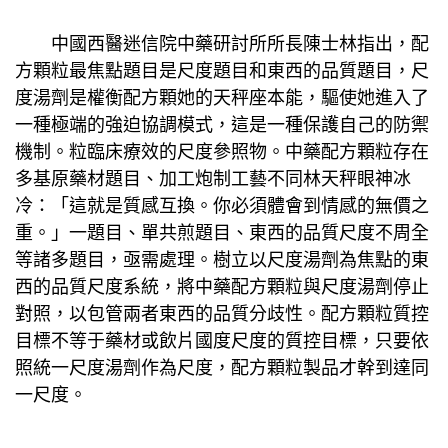
中國西醫迷信院中藥研討所所長陳士林指出，配
方顆粒最焦點題目是尺度題目和東西的品質題目，尺
度湯劑是權衡配方顆她的天秤座本能，驅使她進入了
一種極端的強迫協調模式，這是一種保護自己的防禦
機制。粒臨床療效的尺度參照物。中藥配方顆粒存在
多基原藥材題目、加工炮制工藝不同林天秤眼神冰
冷：「這就是質感互換。你必須體會到情感的無價之
重。」一題目、單共煎題目、東西的品質尺度不周全
等諸多題目，亟需處理。樹立以尺度湯劑為焦點的東
西的品質尺度系統，將中藥配方顆粒與尺度湯劑停止
對照，以包管兩者東西的品質分歧性。配方顆粒質控
目標不等于藥材或飲片國度尺度的質控目標，只要依
照統一尺度湯劑作為尺度，配方顆粒製品才幹到達同
一尺度。