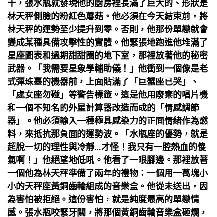
十，張水瓶就發現他的廚房裡長滿了巨大的、形狀是
林天秤側臉的粉紅色蘑菇。他必須在今天結束前，將
林天秤的運勢至少提升到零。否則，他那份單戀就會
變成某種具備攻擊性的實體。他緊張地跑進他堆滿了
星座圖表和過期甜甜圈的地下室，那裡放著他的秘密
武器。「我需要星象學輔助儀！」他衝到一個像是老
式彈珠臺的機器前，上面貼滿了「巨蟹座已哭」、
「處女座勿碰」等警告標籤。這是他用廢棄的唱片機
和一個不知名的外星計算器改造而成的「情感調節
器」。他必須輸入一種極具感染力的正面情緒作為燃
料，來抵抗那負面的運勢波。「水瓶座的優勢，就是
超脫一切的理性與冷靜…才怪！我只有一腔熱血的傻
氣啊！」他絕望地低吼。他看了一眼腳邊。那裡放著
一個他為林天秤準備了兩年的禮物：一個用一萬塊小
小的天秤座黃銅齒輪組成的音樂盒。他從未送出，因
為害怕被拒絕。這份害怕，就是純度最高的單戀情
感。張水瓶咬緊牙關，將那個黃銅齒輪音樂盒砸爛，