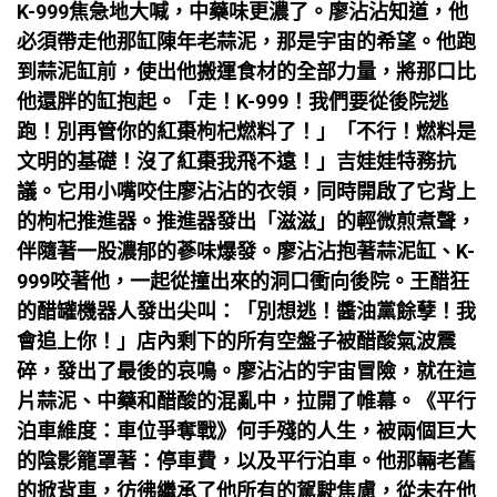
K-999焦急地大喊，中藥味更濃了。廖沾沾知道，他
必須帶走他那缸陳年老蒜泥，那是宇宙的希望。他跑
到蒜泥缸前，使出他搬運食材的全部力量，將那口比
他還胖的缸抱起。「走！K-999！我們要從後院逃
跑！別再管你的紅棗枸杞燃料了！」「不行！燃料是
文明的基礎！沒了紅棗我飛不遠！」吉娃娃特務抗
議。它用小嘴咬住廖沾沾的衣領，同時開啟了它背上
的枸杞推進器。推進器發出「滋滋」的輕微煎煮聲，
伴隨著一股濃郁的蔘味爆發。廖沾沾抱著蒜泥缸、K-
999咬著他，一起從撞出來的洞口衝向後院。王醋狂
的醋罐機器人發出尖叫：「別想逃！醬油黨餘孽！我
會追上你！」店內剩下的所有空盤子被醋酸氣波震
碎，發出了最後的哀鳴。廖沾沾的宇宙冒險，就在這
片蒜泥、中藥和醋酸的混亂中，拉開了帷幕。《平行
泊車維度：車位爭奪戰》何手殘的人生，被兩個巨大
的陰影籠罩著：停車費，以及平行泊車。他那輛老舊
的掀背車，彷彿繼承了他所有的駕駛焦慮，從未在他