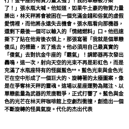
行！金牛座的物質力量太強了！我的單戀被汙染
了！」張水瓶大喊。他知道，如果牛土豪的物質力量
勝出，林天秤將會被困在一個充滿金錢和俗氣的虛假
愛情裡，而他將永遠失去機會。張水瓶看向那機器，
還剩下最後一個可以輸入的「情緒燃料」口。他迅速
撕下了貼在他背後衣領上，那張寫著「我就是個單戀
傻瓜」的標籤，丟了進去。他必須用自己最真實的
「傻氣」去對抗金牛座的「霸氣」！調節器再次發出
轟鳴，這一次，射向天空的光束不再是彩虹色，而是
充滿了水瓶座特有的怪誕藍色**。藍色光束與金色光
芒在空中形成了一個巨大的、旋轉著的太極圖案，像
是在爭奪林天秤的靈魂。這場以星座運勢為賭注、以
單戀能量為武器的荒唐戰爭，正式打響了。藍色與金
色的光芒在林天秤咖啡館上空劇烈衝撞，創造出一個
不斷旋轉的怪異氣旋。代化的杰出代表