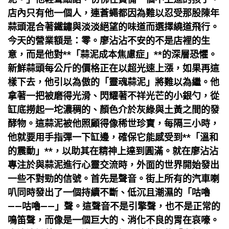
店內只有他一個人，連蒼蠅都因為難以忍受那股陳年
蒜頭混合著鐵鏽與淡淡絕望的味道而選擇繞道飛行。
今天的營業額是：零。廖沾沾不安的不是店裡的生
意，而是他對**「蒜泥成本焦慮症」**的深層恐懼。
新鮮蒜頭每公斤的價格正在以超光速上漲，如果再這
樣下去，他引以為傲的「靈魂蒜泥」將難以為繼。他
拿著一把被磨得光滑、閃耀著不祥光芒的小銀勺，從
缸底撈起一坨濃稠的、顏色介於灰綠與土黃之間的發
酵物。這蒜泥被他照顧得像稀世珍寶，每隔三小時，
他就要用手指彈一下缸邊，確保它能感受到**「溫和
的震動」**，以助其在精神上達到圓滿。就在廖沾沾
專注於與蒜泥進行心靈交流時，外面的世界開始發出
一些不對勁的信號。首先是聲音。街上所有的汽車喇
叭同時發出了一個持續不斷、低沉且潮濕的「咕嚕
——咕嚕——」聲。這聲音不是引擎聲，也不是正常的
鳴笛聲，而像是一個巨大的、消化不良的胃在哀嚎。