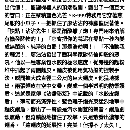
出代價！」醋罐機器人的頂端裂開，露出了一個巨大
的管口，正在聚積藍色光芒。K-999特務用它穿著燕
尾服的小爪子，一把抓住了廖沾沾的褲腳催促著他。
「快點！沾沾先生！那是醋酸離子炮！專門用來溶解
有機發酵物的！」「它會把你的蒜泥在零點一秒內變
成無菌的、純淨的白醋！那是浩劫啊！」「不准動我
的蒜泥！」廖沾沾發出了醬料學家對待信仰般的怒
吼。他以一種專業包水餃的極限速度，從旁邊的麵粉
堆中抓起了兩團麵皮。麵皮被他用氣功般的捏製手
法，瞬間擴大成直徑三公尺的巨大麵皮。他猛地擲
出，兩張麵皮在空中交疊，變成一個半透明的防禦護
盾。這就是家傳《沾醬秘笈》中記載的「水餃皮護
盾」，薄韌而充滿彈性。藍色離子炮光束猛烈地擊中
麵皮護盾，發出了一聲像是汽水開蓋的聲音。護盾劇
烈震動，但奇蹟般地擋住了攻擊，只是散發出濃郁的
麵香。「這麵皮的延展性！完美！但撐不了太久！」