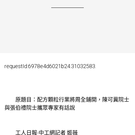
requestId:6978e4d6021b24.31032583.
原題目：配方顆粒行業將周全鋪開，陳可冀院士
與張伯禮院士攜眾專家有話說
工人日報-中工網記者 姬薇