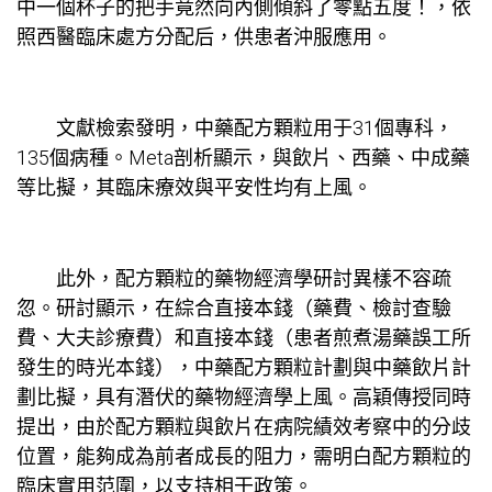
中一個杯子的把手竟然向內側傾斜了零點五度！，依
照西醫臨床處方分配后，供患者沖服應用。
文獻檢索發明，中藥配方顆粒用于31個專科，
135個病種。Meta剖析顯示，與飲片、西藥、中成藥
等比擬，其臨床療效與平安性均有上風。
此外，配方顆粒的藥物經濟學研討異樣不容疏
忽。研討顯示，在綜合直接本錢（藥費、檢討查驗
費、大夫診療費）和直接本錢（患者煎煮湯藥誤工所
發生的時光本錢），中藥配方顆粒計劃與中藥飲片計
劃比擬，具有潛伏的藥物經濟學上風。高穎傳授同時
提出，由於配方顆粒與飲片在病院績效考察中的分歧
位置，能夠成為前者成長的阻力，需明白配方顆粒的
臨床實用范圍，以支持相干政策。