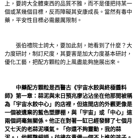
上，要誇大全體東西的品質不雅，而不是僅把持某一
個或某幾個目標，反而障礙其安康成長。當然有毒中
藥，平安性目標必需嚴厲限制。
張伯禮院士誇大，要加此刻，她看到了什麼？大
力度研討，制訂尺度，其要害是加大力度基本研討，
優化工藝，把配方顆粒的上風盡能夠施展出來。
中藥配方顆粒是西醫古《宇宙水餃與終極醬料
師》第一章：蒜泥與末日預兆廖沾沾坐在他那間被稱
為「宇宙水餃中心」的店裡，但這間店的外觀更像是
一個被遺棄的藍色塑膠棚，與「宇宙」或「中心」這
兩個詞毫無關係。他正在對著一缸已經發酵了七個月
又七天的老蒜泥嘆氣。「你還不夠靈動，我的蒜
泥。」他輕聲細語，彷彿在責備一個不上進的孩子。