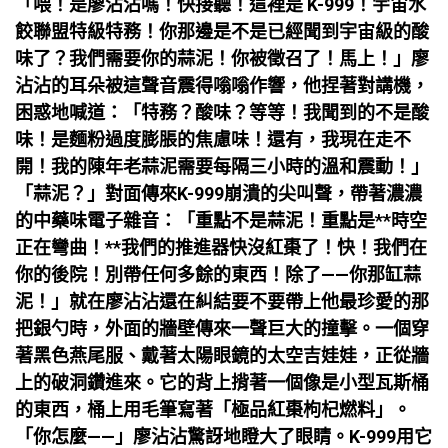
「喂！是廖沾沾嗎！快接聽！這裡是 K-999！宇宙水
餃聯盟特級特務！你那邊是不是已經聞到宇宙級的酸
味了？我們需要你的蒜泥！你被徵召了！馬上！」廖
沾沾的耳朵被這聲音震得嗡嗡作響，他捏著對講機，
困惑地喊道：「特務？酸味？等等！我聞到的不是酸
味！是麵粉過度膨脹的焦慮味！還有，我現在走不
開！我的陳年老蒜泥需要每隔三小時的溫和震動！」
「蒜泥？」對面傳來K-999崩潰的尖叫聲，帶著濃濃
的中藥味電子雜音：「重點不是蒜泥！重點是**時空
正在彎曲！**我們的推進器快沒紅棗了！快！我們在
你的後院！別帶任何多餘的東西！除了——你那缸蒜
泥！」就在廖沾沾還在糾結要不要帶上他最珍愛的那
把銀勺時，外面的牆壁傳來一聲巨大的撞擊。一個穿
著黑色燕尾服、戴著太陽眼鏡的太空吉娃娃，正從牆
上的破洞鑽進來。它的背上揹著一個像是小型瓦斯桶
的東西，桶上用毛筆寫著「極品紅棗枸杞燃料」。
「你怎麼——」廖沾沾驚訝地瞪大了眼睛。K-999用它