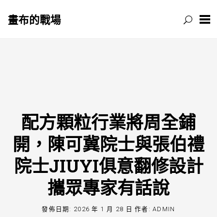
畫布的戰場
跳
至
主
要
內
容
配方顆粒行業將周全鋪
開，陳可冀院士與張伯禮
院士JIUYI俱意翻修設計
攜眾專家有話說
發佈日期:
2026 年 1 月 28 日
作者:
ADMIN