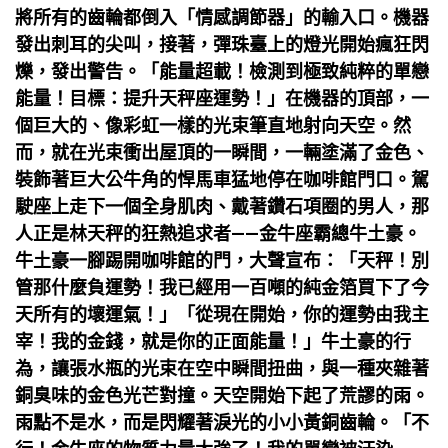
將所有的齒輪都倒入「情感調節器」的輸入口。機器
發出刺耳的尖叫，接著，彈珠臺上的燈光開始瘋狂閃
爍，發出警告。「能量超載！檢測到極致純粹的單戀
能量！目標：提升天秤座運勢！」在機器的頂部，一
個巨大的、像彩虹一樣的光束筆直地射向天空。然
而，就在光束衝出屋頂的一瞬間，一輛塗滿了金色、
裝飾著巨大公牛角的悍馬車猛地停在咖啡館門口。駕
駛座上走下一個全身肌肉、戴著鑽石項圈的男人，那
人正是林天秤的狂熱追求者——金牛座霸總牛土豪。
牛土豪一腳踢開咖啡館的門，大聲宣布：「天秤！別
管那什麼負運勢！我已經用一百噸的純金箔買下了今
天所有的壞運氣！」「從現在開始，你的運勢由我主
宰！我的金錢，就是你的正面能量！」牛土豪的行
為，讓張水瓶的光束在空中瞬間扭曲，與一種夾雜著
銅臭味的金色光芒對撞。天空開始下起了荒謬的雨。
雨點不是水，而是閃耀著淚光的小小黃銅齒輪。「不