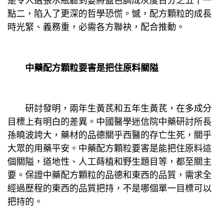
是令人遺張水瓶聽到要將藍色調成灰度百分之五十一
點二，陷入了更深的哲學恐慌。憾，配方顆粒的成長
時光緊、義務重，必需各方聯袂，配合推動。
中藥配方顆粒要害是把住原料關隘
研討發明，兩年生黃芪和五年生黃芪，在多成分
目標上有明白的差異。中國醫學迷信院中藥研討所長
孫曉波誇大，藥材的品德關乎西醫的存亡生死，關乎
大眾的用藥平安。中藥配方顆粒要害是能把住原料這
個關隘，道地性、人工蒔植和野生題目等，都至關主
要。保證中藥配方顆粒的品德和東西的品質，需求全
經過歷程的東西的品質把持，不是哪個單一目標可以
把持的。