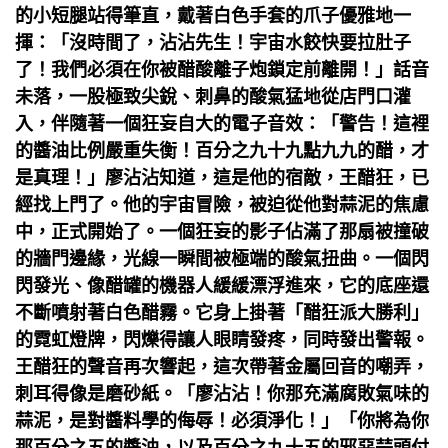
的小短腿站得筆直，戴著白色手套的爪子優雅地一
揮：「沒時間了，沾沾先生！宇宙水餃快要拉肚子
了！我們必須在你被醋酸離子炮鎖定前離開！」話音
未落，一股極致尖銳、刺鼻的酸氣猛地從店門口灌
入，伴隨著一個狂妄自大的電子音效：「警告！這裡
的醬油比例嚴重失衡！百分之九十九點九九的醋，才
是真理！」廖沾沾知道，這是他的宿敵，王醋狂，已
經找上門了。他的宇宙冒險，被迫從他對蒜泥的焦慮
中，正式開始了。一個狂妄的影子佔滿了那扇被撞破
的牆門邊緣，光線一瞬間被極端的酸氣扭曲。一個閃
閃發光、像醋罐的機器人緩緩漂浮進來，它的底座還
不斷噴射著白色醋霧。它身上掛著「醋狂派大勝利」
的霓虹燈牌，閃爍得讓人眼睛發疼，同時發出警報。
王醋狂的聲音再次響起，這次帶著金屬回音的嘲弄，
刺耳得像是磨砂紙。「廖沾沾！你那充滿腐敗氣味的
蒜泥，是對醬料學的侮辱！必須淨化！」「你將為你
那百分之五的醬油，以及百分之九十五的邪惡蒜頭付