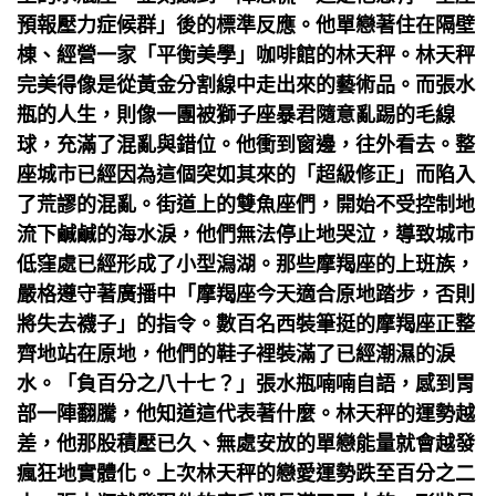
預報壓力症候群」後的標準反應。他單戀著住在隔壁
棟、經營一家「平衡美學」咖啡館的林天秤。林天秤
完美得像是從黃金分割線中走出來的藝術品。而張水
瓶的人生，則像一團被獅子座暴君隨意亂踢的毛線
球，充滿了混亂與錯位。他衝到窗邊，往外看去。整
座城市已經因為這個突如其來的「超級修正」而陷入
了荒謬的混亂。街道上的雙魚座們，開始不受控制地
流下鹹鹹的海水淚，他們無法停止地哭泣，導致城市
低窪處已經形成了小型潟湖。那些摩羯座的上班族，
嚴格遵守著廣播中「摩羯座今天適合原地踏步，否則
將失去襪子」的指令。數百名西裝筆挺的摩羯座正整
齊地站在原地，他們的鞋子裡裝滿了已經潮濕的淚
水。「負百分之八十七？」張水瓶喃喃自語，感到胃
部一陣翻騰，他知道這代表著什麼。林天秤的運勢越
差，他那股積壓已久、無處安放的單戀能量就會越發
瘋狂地實體化。上次林天秤的戀愛運勢跌至百分之二