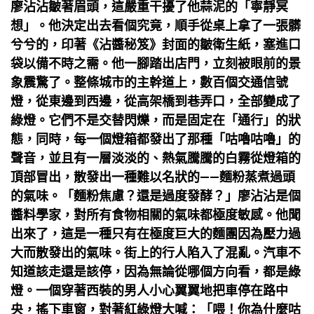
廖沾沾皺著眉頭，這嚴重干擾了他蒜泥的「寧靜冥
想」。他決定出去看個究竟，順手從桌上拿了一張髒
兮兮的，印著《沾醬秘笈》封面的皺衛生紙，塞進口
袋以備不時之需。他一腳踏出店門，立刻被眼前的景
象震驚了。整條城市的主幹道上，數百個交通信號
燈，從東邊到西邊，從高架橋到巷弄口，全部變成了
綠燈。它們不是交替閃爍，而是固定在「通行」的狀
態，同時，每一個燈箱都發出了那種「咕嚕咕嚕」的
聲音，並且有一層淡淡的、熱氣騰騰的白霧從燈箱的
頂部冒出，散發出一種難以名狀的——麵粉蒸煮過頭
的氣味。「麵粉焦慮？還是過度發酵？」廖沾沾是個
醬料學家，對所有食物相關的氣味都極度敏感。他聞
出來了，這是一種只有在極度巨大的麵團因為壓力過
大而散發出的氣味。街上的行人陷入了混亂。汽車不
知道該走還是該停，因為無論從哪個方向看，都是綠
燈。一個穿著西裝的男人小心翼翼地把車停在路中
央，搖下車窗，對著紅綠燈大喊：「喂！你為什麼咕