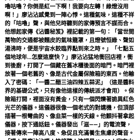
嚕咕嚕？你倒是紅一下啊！我要向左轉！綠燈沒用
啊！」廖沾沾感覺到一陣心悸。這種氣味，這種不祥
的「咕嚕」聲，與他兒時聽到的家傳預言不謀而合。
他想起家傳《沾醬秘笈》裡記載的第一句：「當世間
萬物的交通都被麵皮的氣味籠罩，且燈號恒綠、聲如
湯沸時，便是宇宙水餃臨界點到來之時。」「七點五
個地球年…怎麼這麼快？」廖沾沾猛地衝回店裡，衝
到後廚，打開了一個藏在舊冰櫃後面的暗門。暗門裡
放著一個老舊的、像是古代金屬保險箱的東西。他輸
入了密碼：「一醬二醋三油四辣五蒜泥」（這是醬料
界的基礎公式，只有像他這樣的傳統派才會用）。保
險箱打開，裡面沒有黃金，只有一個閃爍著詭異紅色
光芒的儀器。這儀器很像一個老式的對講機，但頂部
插著一根彎曲的、像韭菜一樣的天線。他顫抖著拿起
儀器，按下通話鈕。儀器發出「滋——」的電流聲，
接著傳來一陣高八度、急促且充滿養生焦慮的聲音。