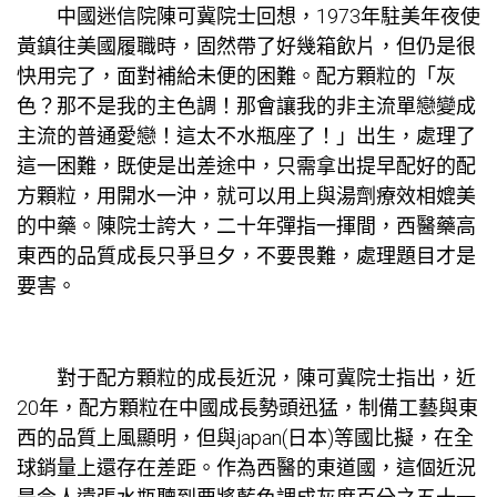
中國迷信院陳可冀院士回想，1973年駐美年夜使
黃鎮往美國履職時，固然帶了好幾箱飲片，但仍是很
快用完了，面對補給未便的困難。配方顆粒的「灰
色？那不是我的主色調！那會讓我的非主流單戀變成
主流的普通愛戀！這太不水瓶座了！」出生，處理了
這一困難，既使是出差途中，只需拿出提早配好的配
方顆粒，用開水一沖，就可以用上與湯劑療效相媲美
的中藥。陳院士誇大，二十年彈指一揮間，西醫藥高
東西的品質成長只爭旦夕，不要畏難，處理題目才是
要害。
對于配方顆粒的成長近況，陳可冀院士指出，近
20年，配方顆粒在中國成長勢頭迅猛，制備工藝與東
西的品質上風顯明，但與japan(日本)等國比擬，在全
球銷量上還存在差距。作為西醫的東道國，這個近況