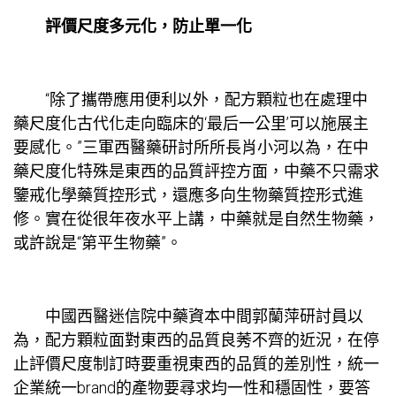
評價尺度多元化，防止單一化
“除了攜帶應用便利以外，配方顆粒也在處理中
藥尺度化古代化走向臨床的‘最后一公里’可以施展主
要感化。”三軍西醫藥研討所所長肖小河以為，在中
藥尺度化特殊是東西的品質評控方面，中藥不只需求
鑒戒化學藥質控形式，還應多向生物藥質控形式進
修。實在從很年夜水平上講，中藥就是自然生物藥，
或許說是“第平生物藥”。
中國西醫迷信院中藥資本中間郭蘭萍研討員以
為，配方顆粒面對東西的品質良莠不齊的近況，在停
止評價尺度制訂時要重視東西的品質的差別性，統一
企業統一brand的產物要尋求均一性和穩固性，要答