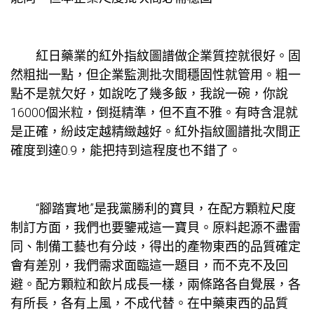
紅日藥業的紅外指紋圖譜做企業質控就很好。固
然粗拙一點，但企業監測批次間穩固性就管用。粗一
點不是就欠好，如說吃了幾多飯，我說一碗，你說
16000個米粒，倒挺精準，但不直不雅。有時含混就
是正確，紛歧定越精緻越好。紅外指紋圖譜批次間正
確度到達0.9，能把持到這程度也不錯了。
“腳踏實地”是我黨勝利的寶貝，在配方顆粒尺度
制訂方面，我們也要鑒戒這一寶貝。原料起源不盡雷
同、制備工藝也有分歧，得出的產物東西的品質確定
會有差別，我們需求面臨這一題目，而不克不及回
避。配方顆粒和飲片成長一樣，兩條路各自覺展，各
有所長，各有上風，不成代替。在中藥東西的品質