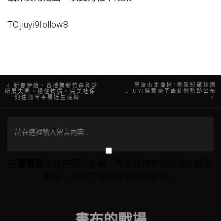
TC:jiuyi9follow8
文
寧波市北侖區1例新冠確診病
新春伊始，各地擴新竹森和診
JIUYI俱意豪宅設計例軌跡公布
所展失業、穩住物價、完美社保
——兜住兜牢平易近生底線
章
導
覽
在
瀏覽器
中儲存顯示名稱、電子郵件地址及個人網站
網址，以供下次發佈留言時使用。
畫布的戰場