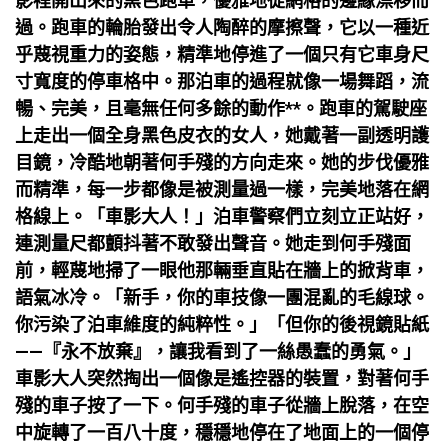
影裡開出來的黑色跑車，優雅地從網格的邊緣漂移而
過。跑車的輪胎發出令人陶醉的摩擦聲，它以一種近
乎蔑視重力的姿態，精準地停進了一個只有它車身尺
寸寬度的停車格中。那泊車的過程就像一場舞蹈，流
暢、完美，且毫無任何多餘的動作**。跑車的駕駛座
上走出一個全身黑色皮衣的女人，她戴著一副透明護
目鏡，冷酷地朝著何手殘的方向走來。她的步伐優雅
而精準，每一步都像是被測量過一樣，完美地落在網
格線上。「車影大人！」泊車警察們立刻立正站好，
連測量尺都顫抖著不敢發出聲音。她走到何手殘面
前，輕蔑地掃了一眼他那輛垂直貼在牆上的掀背車，
語氣冰冷。「新手，你的車技像一團混亂的毛線球。
你污染了泊車維度的純粹性。」「但你的後視鏡貼紙
——『永不放棄』，讓我看到了一絲愚蠢的勇氣。」
車影大人突然掏出一個像是遙控器的裝置，對著何手
殘的車子按了一下。何手殘的車子從牆上脫落，在空
中旋轉了一百八十度，穩穩地停在了地面上的一個停