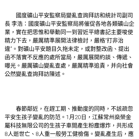
國度礦山平安監察局變亂查詢拜訪和統計司副司
長 李浩：國度礦山平安監察局將催促各地各類礦山企
業，實在把思惟和舉動同一到習近平總書記主要唆使
精力下去，嚴厲精準展開法律檢討，嚴格“打非治
違”。對礦山平安題目久拖未定，或對整改函、提出
函不落實不反應的處所當局，嚴厲展開約談、傳遞、
曝光。嚴厲礦山變亂查處，嚴厲精準追責，并向社會
公然變亂查詢拜訪陳述。
春節鄰近，在趕工期、推動度的同時，不該疏忽
平安生孩子變亂的防范。1月20日，江蘇常州燊榮金
屬科技無限公司的生孩子車間產生粉塵爆炸，共形成
8人逝世亡、8人重
一般勞工健檢
傷。變亂產生后，應