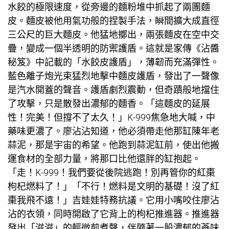
水餃的極限速度，從旁邊的麵粉堆中抓起了兩團麵
皮。麵皮被他用氣功般的捏製手法，瞬間擴大成直徑
三公尺的巨大麵皮。他猛地擲出，兩張麵皮在空中交
疊，變成一個半透明的防禦護盾。這就是家傳《沾醬
秘笈》中記載的「水餃皮護盾」，薄韌而充滿彈性。
藍色離子炮光束猛烈地擊中麵皮護盾，發出了一聲像
是汽水開蓋的聲音。護盾劇烈震動，但奇蹟般地擋住
了攻擊，只是散發出濃郁的麵香。「這麵皮的延展
性！完美！但撐不了太久！」K-999焦急地大喊，中
藥味更濃了。廖沾沾知道，他必須帶走他那缸陳年老
蒜泥，那是宇宙的希望。他跑到蒜泥缸前，使出他搬
運食材的全部力量，將那口比他還胖的缸抱起。
「走！K-999！我們要從後院逃跑！別再管你的紅棗
枸杞燃料了！」「不行！燃料是文明的基礎！沒了紅
棗我飛不遠！」吉娃娃特務抗議。它用小嘴咬住廖沾
沾的衣領，同時開啟了它背上的枸杞推進器。推進器
發出「滋滋」的輕微煎煮聲，伴隨著一股濃郁的蔘味