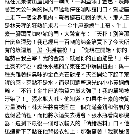
就在光束衝出屋頂的一瞬間，一輛塗滿了金色、裝飾
著巨大公牛角的悍馬車猛地停在咖啡館門口。駕駛座
上走下一個全身肌肉、戴著鑽石項圈的男人，那人正
是林天秤的狂熱追求者——金牛座霸總牛土豪。牛土
豪一腳踢開咖啡館的門，大聲宣布：「天秤！別管那
什麼負運勢！我已經用一百噸的純金箔買下了今天所
有的壞運氣
一般+供膳體檢
！」「從現在開始，你的
運勢由我主宰！我的金錢，就是你的正面能量！」牛
土豪的行為，讓張水瓶的光束在空中瞬間扭曲，與一
種夾雜著銅臭味的金色光芒對撞。天空開始下起了荒
謬的雨。雨點不是水，而是閃耀著淚光的小小黃銅齒
輪。「不行！金牛座的物質力量太強了！我的單戀被
汙染了！」張水瓶大喊。他知道，如果牛土豪的物質
力量勝出，林天秤將會被困在一個充滿金錢和俗氣的
虛假愛情裡，而他將永遠失去機會。張水瓶看向那機
器，還剩下最後一個可以輸入的「情緒燃料」口。他
迅速撕下了貼在他背後衣領上，那張寫著「我就是個