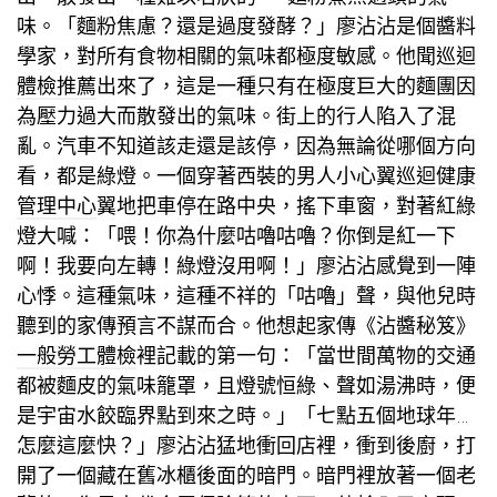
味。「麵粉焦慮？還是過度發酵？」廖沾沾是個醬料
學家，對所有食物相關的氣味都極度敏感。他聞
巡迴
體檢推薦
出來了，這是一種只有在極度巨大的麵團因
為壓力過大而散發出的氣味。街上的行人陷入了混
亂。汽車不知道該走還是該停，因為無論從哪個方向
看，都是綠燈。一個穿著西裝的男人小心翼
巡迴健康
管理中心
翼地把車停在路中央，搖下車窗，對著紅綠
燈大喊：「喂！你為什麼咕嚕咕嚕？你倒是紅一下
啊！我要向左轉！綠燈沒用啊！」廖沾沾感覺到一陣
心悸。這種氣味，這種不祥的「咕嚕」聲，與他兒時
聽到的家傳預言不謀而合。他想起家傳《沾醬秘笈》
一般勞工體檢
裡記載的第一句：「當世間萬物的交通
都被麵皮的氣味籠罩，且燈號恒綠、聲如湯沸時，便
是宇宙水餃臨界點到來之時。」「七點五個地球年…
怎麼這麼快？」廖沾沾猛地衝回店裡，衝到後廚，打
開了一個藏在舊冰櫃後面的暗門。暗門裡放著一個老