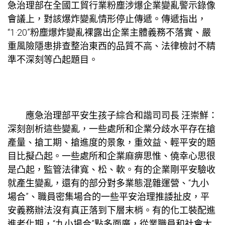
急治理部在全國工貿行業粉塵涉爆企業變亂警示錄像
會議上，對該爆炸變亂情形停止傳遞。傳遞指出，
“1·20”粉塵爆炸變亂裸露出企業主體義務不落實、嚴
重風險隱患排查整治東西的品質不高、法律檢討不精
準不深刻等凸起題目。
應急治理部平安生孩子綜合和諧司司長 汪崇鮮：
深刻剖析這些變亂，一些處所和企業分歧水平存在搶
產量、搶工期、搶進度的景象，重效益、輕平安的題
目比擬凸起。一些處所和企業麻痹思惟、僥幸心思很
是凸起，監管法律寬、松、軟。有的企業剛平安驗收
就產生變亂，還有的部分對多業態混雜運營、“九小
場合”、職員密集場合的一些平安治理推諉扯皮，平
安義務辦法沒有真正落到下層末梢。有的化工裝配進
進老化期，“九小場合”點多面廣，從業職員和社會大