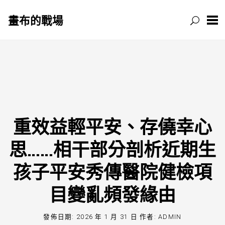
畫布的戰場
跳
至
主
要
內
容
重效益輕平安、存僥幸心
思……相干部分剖析近期生
孩子平安秀傳醫院健檢項
目變亂頻發緣由
發佈日期:
2026 年 1 月 31 日
作者:
ADMIN