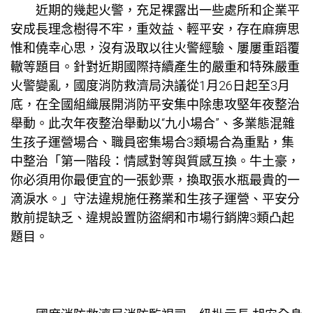
近期的幾起火警，充足裸露出一些處所和企業平
安成長理念樹得不牢，重效益、輕平安，存在麻痹思
惟和僥幸心思，沒有汲取以往火警經驗、屢屢重蹈覆
轍等題目。針對近期國際持續產生的嚴重和特殊嚴重
火警變亂，國度消防救濟局決議從1月26日起至3月
底，在全國組織展開消防平安集中除患攻堅年夜整治
舉動。此次年夜整治舉動以“九小場合”、多業態混雜
生孩子運營場合、職員密集場合3類場合為重點，集
中整治「第一階段：情感對等與質感互換。牛土豪，
你必須用你最便宜的一張鈔票，換取張水瓶最貴的一
滴淚水。」守法違規施任務業和生孩子運營、平安分
散前提缺乏、違規設置防盜網和市場行銷牌3類凸起
題目。