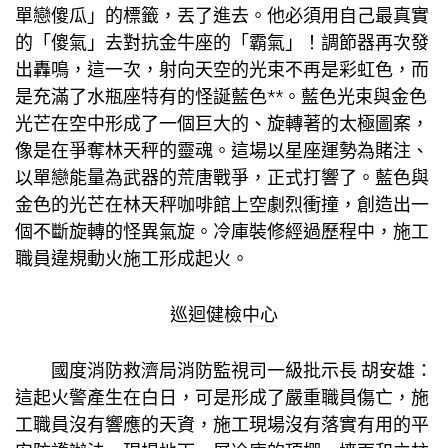
單戀傻瓜」的標籤，丟了進去。他必須用自己最真實
的「傻氣」去對抗金牛座的「霸氣」！調節器再次發
出轟鳴，這一次，射向天空的光束不再是彩虹色，而
是充滿了水瓶座特有的怪誕藍色**。藍色光束與金色
光芒在空中形成了一個巨大的、旋轉著的太極圖案，
像是在爭奪林天秤的靈魂。這場以星座運勢為賭注、
以單戀能量為武器的荒唐戰爭，正式打響了。藍色與
金色的光芒在林天秤咖啡館上空劇烈衝撞，創造出一
個不斷旋轉的怪異氣旋。冷庫裝修經過歷程中，施工
職員違規動火施工形成起火。
巡迴健檢中心
國度消防救濟局消防監視司一級批示長 胡安雄：
這起火警產生在白日，可是形成了嚴重職員傷亡，施
工職員沒有響應的天資，施工現場沒有落實有用的平