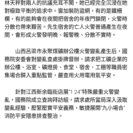
林天秤對兩人的抗議充耳不聞，她已經完全沉浸在她
對極致平衡的追求中。窗加裝防盜網，有的是鐵柵
欄，有的能夠會在夜間把宿舍的年夜門鎖閉，火警時
分散也帶來艱苦。先生宿舍的亡人火警普通產生在夜
間，會形成火警發明晚、報警晚、分散不實時。
山西呂梁市永聚煤礦辦公樓火警變亂產生后，國
務院安委會對變亂查處掛牌督辦，請求把工礦企業的
辦公樓、浴室、礦燈房、食堂、宿舍、工棚等職員密
集場合歸入重點監管，嚴查用火用電用氣平安。
針對江西新余臨街店展“1·24”特殊嚴重火警變
亂，國務院成立查詢拜訪組，請求處所當局深入汲取
變亂經驗，壓緊壓實平安義務，敏捷展開“九小場合”
消防平安隱患排查整治。