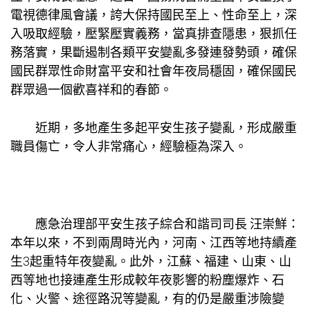
電視德律風會議，誇大保持國民至上、性命至上，深
入吸取經驗，壓緊壓實義務，當真排查隱患，狠抓任
務落實，果斷遏制各類平安變亂多發連發勢頭，確保
國民群眾性命財富平安和社會年夜局穩固，確保國民
群眾過一個歡喜祥和的春節。
近期，多地產生多起平安生孩子變亂，形成嚴重
職員傷亡，令人非常痛心，經驗極為深入。
應急治理部平安生孩子綜合和諧司司長 汪崇鮮：
本年以來，不到兩周時光內，河南、江西等地持續產
生3起重特年夜變亂。此外，江蘇、福建、山東、山
西等地也接連產生形成較年夜影響的粉塵爆炸、石
化、火警、途徑路況等變亂，有的仍是嚴重涉險變