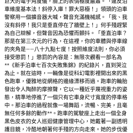
巨大的電子角度儀，臉上的表情極度嚴肅。「違反泊
車維度基本法！斜停入庫！罪大惡極！」領頭的泊車
警察用一個擴音器大喊，聲音充滿機械感。「我、我
沒有斜停！我只是垂直停在了牆壁上！」何手殘趕緊
為自己辯解，但聲音因為恐懼而顫抖。「垂直泊車？
那是在第三次元的行為，在這裡，你的車體與停車線
的夾角是——八十九點七度！按照維度法則，你必須
接受懲罰！」懲罰的內容是：無限次觀看一部名為
**《新手泊車七百次失敗集錦》的紀錄片，直到哭泣
為止。就在這時，一輛像是從科幻電影裡開出來的黑
色跑車，優雅地從網格的邊緣漂移而過。跑車的輪胎
發出令人陶醉的摩擦聲，它以一種近乎蔑視重力的姿
態，精準地停進了一個只有它車身尺寸寬度的停車格
中。那泊車的過程就像一場舞蹈，流暢、完美，且毫
無任何多餘的動作**。跑車的駕駛座上走出一個全身
黑色皮衣的女人
巡迴健康管理中心
，她戴著一副透明
護目鏡，冷酷地朝著何手殘的方向走來。她的步伐優