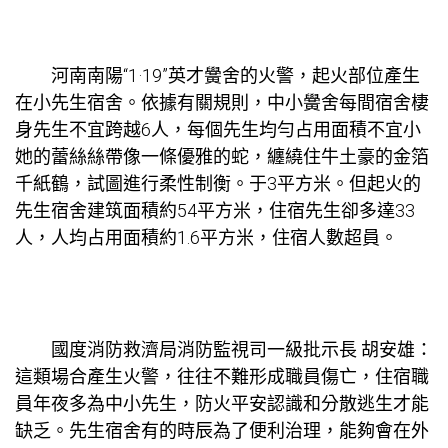
河南南陽“1·19”英才黌舍的火警，起火部位產生
在小先生宿舍。依據有關規則，中小黌舍每間宿舍棲
身先生不宜跨越6人，每個先生均勻占用面積不宜小
她的蕾絲絲帶像一條優雅的蛇，纏繞住牛土豪的金箔
千紙鶴，試圖進行柔性制衡。于3平方米。但起火的
先生宿舍建筑面積約54平方米，住宿先生卻多達33
人，人均占用面積約1.6平方米，住宿人數超員。
國度消防救濟局消防監視司一級批示長 胡安雄：
這類場合產生火警，往往不難形成職員傷亡，住宿職
員年夜多為中小先生，防火平安認識和分散逃生才能
缺乏。先生宿舍有的時辰為了便利治理，能夠會在外