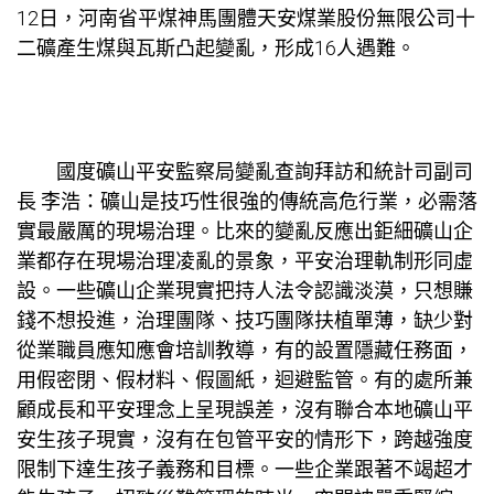
12日，河南省平煤神馬團體天安煤業股份無限公司十
二礦產生煤與瓦斯凸起變亂，形成16人遇難。
國度礦山平安監察局變亂查詢拜訪和統計司副司
長 李浩：礦山是技巧性很強的傳統高危行業，必需落
實最嚴厲的現場治理。比來的變亂反應出鉅細礦山企
業都存在現場治理凌亂的景象，平安治理軌制形同虛
設。一些礦山企業現實把持人法令認識淡漠，只想賺
錢不想投進，治理團隊、技巧團隊扶植單薄，缺少對
從業職員應知應會培訓教導，有的設置隱藏任務面，
用假密閉、假材料、假圖紙，迴避監管。有的處所兼
顧成長和平安理念上呈現誤差，沒有聯合本地礦山平
安生孩子現實，沒有在包管平安的情形下，跨越強度
限制下達生孩子義務和目標。一些企業跟著不竭超才