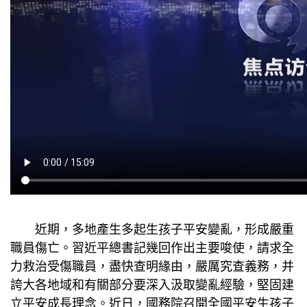
近期，多地產生多起生孩子平安變亂，形成嚴重
職員傷亡。習近平總書記幾回作出主要唆使，請求全
力救治受傷職員，盡快查明緣由，嚴厲究查義務，并
誇大各地域和有關部分要深入汲取變亂經驗，堅固建
立平安成長理念。近日，國務院召開全國平安生孩子