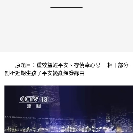
原題目：重效益輕平安、存僥幸心思……相干部分
剖析近期生孩子平安變亂頻發緣由