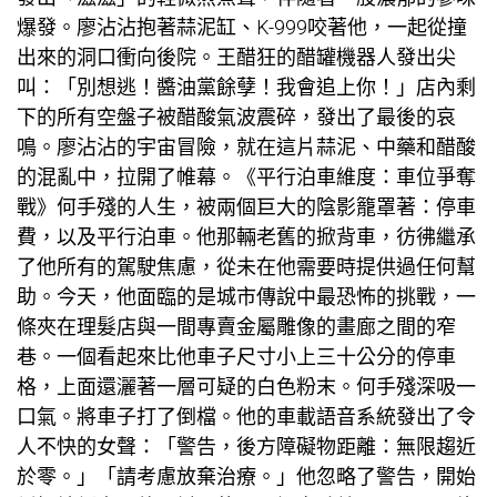
爆發。廖沾沾抱著蒜泥缸、K-999咬著他，一起從撞
出來的洞口衝向後院。王醋狂的醋罐機器人發出尖
叫：「別想逃！醬油黨餘孽！我會追上你！」店內剩
下的所有空盤子被醋酸氣波震碎，發出了最後的哀
鳴。廖沾沾的宇宙冒險，就在這片蒜泥、中藥和醋酸
的混亂中，拉開了帷幕。《平行泊車維度：車位爭奪
戰》何手殘的人生，被兩個巨大的陰影籠罩著：停車
費，以及平行泊車。他那輛老舊的掀背車，彷彿繼承
了他所有的駕駛焦慮，從未在他需要時提供過任何幫
助。今天，他面臨的是城市傳說中最恐怖的挑戰，一
條夾在理髮店與一間專賣金屬雕像的畫廊之間的窄
巷。一個看起來比他車子尺寸小上三十公分的停車
格，上面還灑著一層可疑的白色粉末。何手殘深吸一
口氣。將車子打了倒檔。他的車載語音系統發出了令
人不快的女聲：「警告，後方障礙物距離：無限趨近
於零。」「請考慮放棄治療。」他忽略了警告，開始