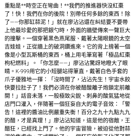
重點是**時空正在彎曲！**我們的推進器快沒紅棗
了！快！我們在你的後院！別帶任何多餘的東西！除
了——你那缸蒜泥！」就在廖沾沾還在糾結要不要帶
上他最珍愛的那把銀勺時，外面的牆壁傳來一聲巨大
的撞擊。一個穿著黑色燕尾服、戴著太陽眼鏡的太空
吉娃娃，正從牆上的破洞鑽進來。它的背上揹著一個
像是小型瓦斯桶的東西，桶上用毛筆寫著「極品紅棗
枸杞燃料」。「你怎麼——」廖沾沾驚訝地瞪大了眼
睛。K-999用它的小短腿站得筆直，戴著白色手套的
爪子優雅地一揮：「沒時間了，沾沾先生！宇宙水餃
快要拉肚子了！我們必須在你被醋酸離子炮鎖定前離
開！」話音未落，一股極致尖銳、刺鼻的酸氣猛地從
店門口灌入，伴隨著一個狂妄自大的電子音效：「警
告！這裡的醬油比例嚴重失衡！百分之九十九點九九
的醋，才是真理！」廖沾沾知道，這是他的宿敵，王
醋狂，已經找上門了。他的宇宙冒險，被迫從他對蒜