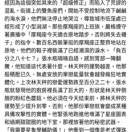
經因為這個突如其來的「超級修正」而陷入了荒謬的
混亂。街道上的雙魚座們，開始不受控制地流下鹹鹹
的海水淚，他們無法停止地哭泣，導致城市低窪處已
經形成了小型潟湖。那些摩羯座的上班族，嚴格遵守
著廣播中「摩羯座今天適合原地踏步，否則將失去襪
子」的指令。數百名西裝筆挺的摩羯座正整齊地站在
原地，他們的鞋子裡裝滿了已經潮濕的淚水。「負百
分之八十七？」張水瓶喃喃自語，感到胃部一陣翻
騰，他知道這代表著什麼。林天秤的運勢越差，他那
股積壓已久、無處安放的單戀能量就會越發瘋狂地實
體化。上次林天秤的戀愛運勢跌至百分之二十，張水
瓶就發現他的廚房裡長滿了巨大的、形狀是林天秤側
臉的粉紅色蘑菇。他必須在今天結束前，將林天秤的
運勢至少提升到零。否則，他那份單戀就會變成某種
具備攻擊性的實體。他緊張地跑進他堆滿了星座圖表
和過期甜甜圈的地下室，那裡放著他的秘密武器。
「我需要星象學輔助儀！」他衝到一個像是老式彈珠