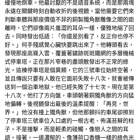
緩慢地倒車。他最討厭的不是語音系統，而是那兩塊
永遠在關鍵時刻自動收折的後視鏡。當他需要它們來
判斷車體與那座價值不菲的銅製獨角獸雕像之間的距
離時，它們卻像兩片羞澀的耳朵一樣，優雅地縮了回
去。同時發出低語：「你還是別看了，反正你也停不
好。」何手殘感覺心臟快要跳出來了。他轉頭看去，
發現那座高聳入雲、覆蓋著鏽跡斑斑鐵網的多層機械
式停車塔，正在那片窄巷的盡頭散發出不正常的綠
光。這棟停車塔是個異類，它的三號車位始終空著，
並且傳說只要有人敢在它面前失敗十八次，就會被傳
送到一個泊車地獄。他已經失敗了十七次。現在是第
十八次。他打了方向盤，車頭朝著銅獨角獸的方向猛
地偏轉。後視鏡發出最後的溫柔提醒：「再見，世
界。」他沒有撞上獨角獸，但他那顫抖的車尾卻擦到
了停車塔三號車位入口處的一根古老、佈滿苔蘚的柱
子。不是撞擊，而是輕柔的碰觸，像戀人之間的耳
語。接著，一道濃郁的、像薄荷口香糖一樣的綠色光