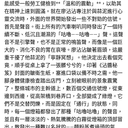
能感受
一般勞工健檢
到**「溫和的震動」**，以助其
在精神上達到圓滿。就在廖沾沾專注於與蒜泥進行心
靈交流時，外面的世界開始發出一些不對勁的信號。
首先是聲音。街上所有的汽車喇叭同時發出了一個持
續不斷、低沉且潮濕的「咕嚕——咕嚕——」聲。這聲
音不是引擎聲，也不是正常的鳴笛聲，而像是一個巨
大的、消化不良的胃在哀嚎。廖沾沾皺著眉頭，這嚴
重干擾了他蒜泥的「寧靜冥想」。他決定出去看個究
竟，順手從桌上拿了一張髒兮兮的，印著《沾醬秘
笈》封面的皺衛生紙，塞進口袋以備不時之需。他一
腳
身體健康檢查
踏出店門，立刻被眼前的景象震驚
了。整條城市的主幹道上，數百個交通信號燈，從東
邊到西邊，從高架橋到巷弄口，全部變成了綠燈。它
們不是交替閃爍，而是固定在「通行」的狀態，同
時，每一個燈箱都發出了那種「咕嚕咕嚕」的聲音，
並且有一層淡淡的、熱氣騰騰的白霧從燈箱的頂部冒
出，散發出一種難以名狀的——麵粉蒸煮過頭的氣