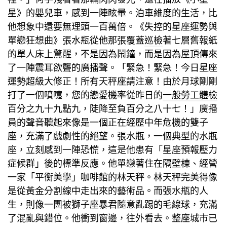
星》的嬰兒車，感到一陣眩暈。泊車維度的生活，比
他想象中還要無理頭一百萬倍。《失控的星座運勢與
單戀狂想曲》張水瓶從他那張覆蓋
巡檢
著七層舊報紙
的單人床上驚醒，不是因為鬧鐘，而是因為屋頂傳來
了一陣震耳欲聾的廣播聲。「緊急！緊急！今日星座
運勢超級大修正！所有天秤座請注意！由於月球剛剛
打了一個噴嚏，您的戀愛機率從昨日的
一般勞工體檢
百分之九十九點九，陡降至負百分之八十七！」廣播
員的聲音聽起來像是一個正在經歷中年危機的雙子
座，充滿了戲劇性的絕望。張水瓶，一個典型的水瓶
座，立刻感到一陣恐慌，這是他患有「星座預報壓力
症候群」後的標準反應。他單戀著住在隔壁棟、經營
一家「平衡美學」咖啡館的林天秤。林天秤完美得像
是從黃金分割線中走出來的藝術品。而張水瓶的人
生，則像一團被獅子座暴君隨意亂踢的毛線球，充滿
了混亂與錯位。他衝到窗邊，往外看去。整座城市已