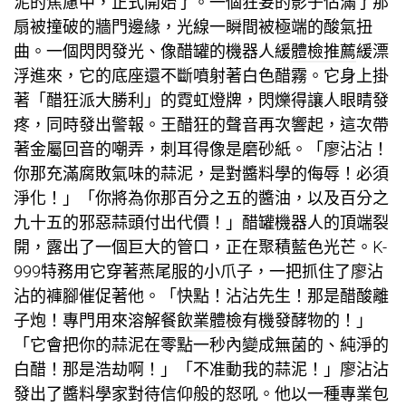
泥的焦慮中，正式開始了。一個狂妄的影子佔滿了那
扇被撞破的牆門邊緣，光線一瞬間被極端的酸氣扭
曲。一個閃閃發光、像醋罐的機器人緩
體檢推薦
緩漂
浮進來，它的底座還不斷噴射著白色醋霧。它身上掛
著「醋狂派大勝利」的霓虹燈牌，閃爍得讓人眼睛發
疼，同時發出警報。王醋狂的聲音再次響起，這次帶
著金屬回音的嘲弄，刺耳得像是磨砂紙。「廖沾沾！
你那充滿腐敗氣味的蒜泥，是對醬料學的侮辱！必須
淨化！」「你將為你那百分之五的醬油，以及百分之
九十五的邪惡蒜頭付出代價！」醋罐機器人的頂端裂
開，露出了一個巨大的管口，正在聚積藍色光芒。K-
999特務用它穿著燕尾服的小爪子，一把抓住了廖沾
沾的褲腳催促著他。「快點！沾沾先生！那是醋酸離
子炮！專門用來溶解
餐飲業體檢
有機發酵物的！」
「它會把你的蒜泥在零點一秒內變成無菌的、純淨的
白醋！那是浩劫啊！」「不准動我的蒜泥！」廖沾沾
發出了醬料學家對待信仰般的怒吼。他以一種專業包