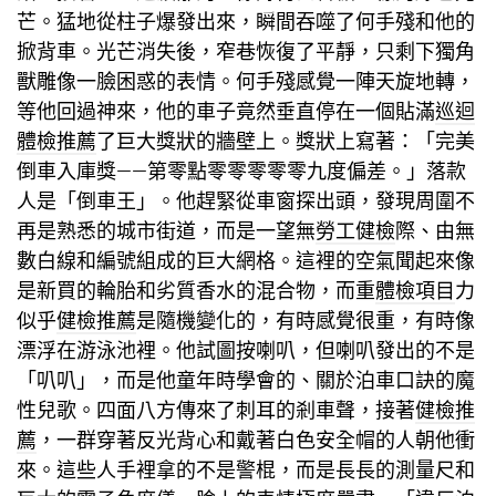
芒。猛地從柱子爆發出來，瞬間吞噬了何手殘和他的
掀背車。光芒消失後，窄巷恢復了平靜，只剩下獨角
獸雕像一臉困惑的表情。何手殘感覺一陣天旋地轉，
等他回過神來，他的車子竟然垂直停在一個貼滿
巡迴
體檢推薦
了巨大獎狀的牆壁上。獎狀上寫著：「完美
倒車入庫獎——第零點零零零零零九度偏差。」落款
人是「倒車王」。他趕緊從車窗探出頭，發現周圍不
再是熟悉的城市街道，而是一望無
勞工健檢
際、由無
數白線和編號組成的巨大網格。這裡的空氣聞起來像
是新買的輪胎和劣質香水的混合物，而重
體檢項目
力
似乎
健檢推薦
是隨機變化的，有時感覺很重，有時像
漂浮在游泳池裡。他試圖按喇叭，但喇叭發出的不是
「叭叭」，而是他童年時學會的、關於泊車口訣的魔
性兒歌。四面八方傳來了刺耳的剎車聲，接著
健檢推
薦
，一群穿著反光背心和戴著白色安全帽的人朝他衝
來。這些人手裡拿的不是警棍，而是長長的測量尺和