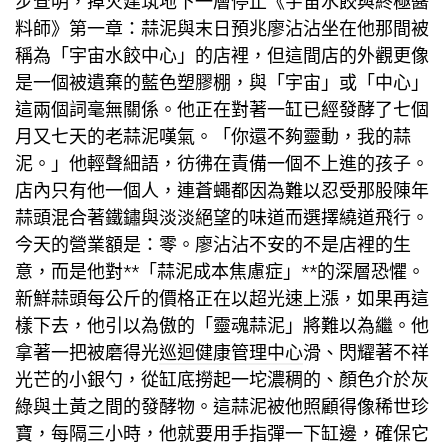
步查明，掉火建筑地下一層停止《宇宙水餃與終極醬
料師》第一章：蒜泥與末日預兆廖沾沾坐在他那間被
稱為「宇宙水餃中心」的店裡，但這間店的外觀更像
是一個被遺棄的藍色塑膠棚，與「宇宙」或「中心」
這兩個詞毫無關係。他正在對著一缸已經發酵了七個
月又七天的老蒜泥嘆氣。「你還不夠靈動，我的蒜
泥。」他輕聲細語，彷彿在責備一個不上進的孩子。
店內只有他一個人，連蒼蠅都因為難以忍受那股陳年
蒜頭混合著鐵鏽與淡淡絕望的味道而選擇繞道飛行。
今天的營業額是：零。廖沾沾不安的不是店裡的生
意，而是他對**「蒜泥成本焦慮症」**的深層恐懼。
新鮮蒜頭每公斤的價格正在以超光速上漲，如果再這
樣下去，他引以為傲的「靈魂蒜泥」將難以為繼。他
拿著一把被磨得光
巡迴健康管理中心
滑、閃耀著不祥
光芒的小銀勺，從缸底撈起一坨濃稠的、顏色介於灰
綠與土黃之間的發酵物。這蒜泥被他照顧得像稀世珍
寶，每隔三小時，他就要用手指彈一下缸邊，確保它