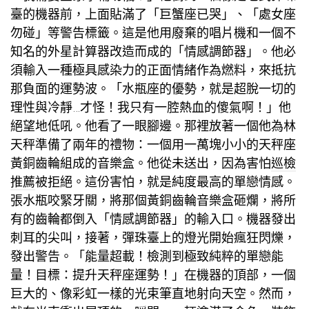
臺的機器前，上面貼滿了「巨蟹座已哭」、「處女座
勿碰」等警告標籤。這是他用廢棄的唱片機和一個不
知名的外星計算器改造而成的「情感調節器」。他必
須輸入一種極具感染力的正面情緒作為燃料，來抵抗
那負面的運勢波。「水瓶座的優勢，就是超脫一切的
理性與冷靜…才怪！我只有一腔熱血的傻氣啊！」他
絕望地低吼。他看了一眼腳邊。那裡放著一個他為林
天秤準備了兩年的禮物：一個用一萬塊小小的天秤座
黃銅齒輪組成的音樂盒。他從未送出，因為害怕
巡檢
推薦
被拒絕。這份害怕，就是純度最高的單戀情感。
張水瓶咬緊牙關，將那個黃銅齒輪音樂盒砸爛，將所
有的齒輪都倒入「情感調節器」的輸入口。機器發出
刺耳的尖叫，接著，彈珠臺上的燈光開始瘋狂閃爍，
發出警告。「能量超載！檢測到極致純粹的單戀能
量！目標：提升天秤座運勢！」在機器的頂部，一個
巨大的、像彩虹一樣的光束筆直地射向天空。然而，