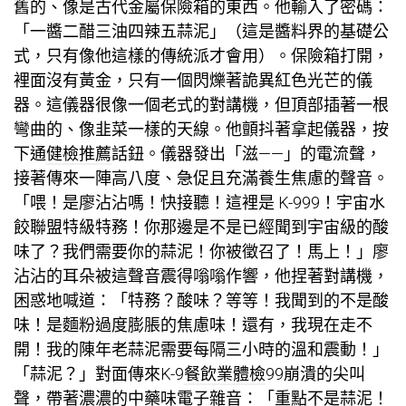
舊的、像是古代金屬保險箱的東西。他輸入了密碼：
「一醬二醋三油四辣五蒜泥」（這是醬料界的基礎公
式，只有像他這樣的傳統派才會用）。保險箱打開，
裡面沒有黃金，只有一個閃爍著詭異紅色光芒的儀
器。這儀器很像一個老式的對講機，但頂部插著一根
彎曲的、像韭菜一樣的天線。他顫抖著拿起儀器，按
下通
健檢推薦
話鈕。儀器發出「滋——」的電流聲，
接著傳來一陣高八度、急促且充滿養生焦慮的聲音。
「喂！是廖沾沾嗎！快接聽！這裡是 K-999！宇宙水
餃聯盟特級特務！你那邊是不是已經聞到宇宙級的酸
味了？我們需要你的蒜泥！你被徵召了！馬上！」廖
沾沾的耳朵被這聲音震得嗡嗡作響，他捏著對講機，
困惑地喊道：「特務？酸味？等等！我聞到的不是酸
味！是麵粉過度膨脹的焦慮味！還有，我現在走不
開！我的陳年老蒜泥需要每隔三小時的溫和震動！」
「蒜泥？」對面傳來K-9
餐飲業體檢
99崩潰的尖叫
聲，帶著濃濃的中藥味電子雜音：「重點不是蒜泥！