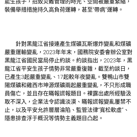
能生孩子，招致災難管理的時光、空間被嚴重緊縮，
裝備舉措措施持久高負荷運轉，甚至“帶病”運轉。
針對黑龍江省接連產生煤礦瓦斯爆炸變亂和煤礦
嚴重運輸變亂，2023年年末，國務院安委會辦公室對
黑龍江省國民當局停止約談。約談指出，2023年，黑
龍江省平安生孩子情勢非常嚴重復雜，截至約談日，
已產生3起嚴重變亂、17起較年夜變亂。雙鴨山市雙
陽煤礦和雞西市坤源煤礦兩起嚴重變亂，不只形成職
員傷亡，並且存在瞞報謊報題目。裸露出處所經驗汲
取不深入，企業法令認識淡漠、瞞報謊報變亂屢禁不
止，以及平安允許層層淪陷、監管法律“寬松軟虛”、
隱患排查浮于概況等情勢主義題目凸起。