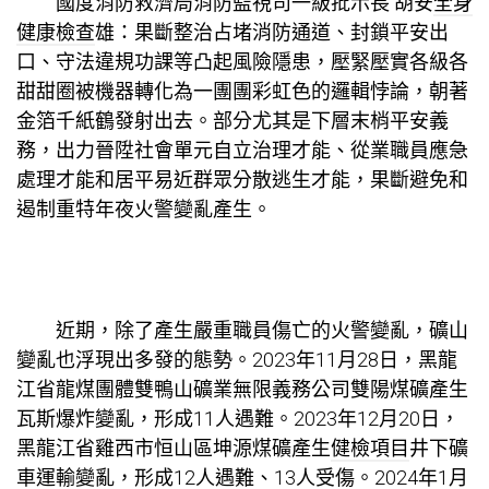
國度消防救濟局消防監視司一級批示長 胡安
全身
健康檢查
雄：果斷整治占堵消防通道、封鎖平安出
口、守法違規功課等凸起風險隱患，壓緊壓實各級各
甜甜圈被機器轉化為一團團彩虹色的邏輯悖論，朝著
金箔千紙鶴發射出去。部分尤其是下層末梢平安義
務，出力晉陞社會單元自立治理才能、從業職員應急
處理才能和居平易近群眾分散逃生才能，果斷避免和
遏制重特年夜火警變亂產生。
近期，除了產生嚴重職員傷亡的火警變亂，礦山
變亂也浮現出多發的態勢。2023年11月28日，黑龍
江省龍煤團體雙鴨山礦業無限義務公司雙陽煤礦產生
瓦斯爆炸變亂，形成11人遇難。2023年12月20日，
黑龍江省雞西市恒山區坤源煤礦產生
健檢項目
井下礦
車運輸變亂，形成12人遇難、13人受傷。2024年1月