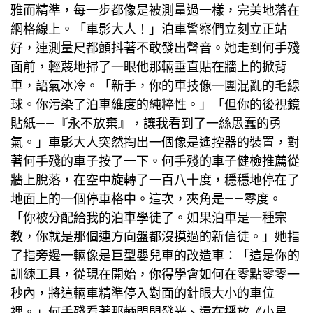
雅而精準，每一步都像是被測量過一樣，完美地落在
網格線上。「車影大人！」泊車警察們立刻立正站
好，連測量尺都顫抖著不敢發出聲音。她走到何手殘
面前，輕蔑地掃了一眼他那輛垂直貼在牆上的掀背
車，語氣冰冷。「新手，你的車技像一團混亂的毛線
球。你污染了泊車維度的純粹性。」「但你的後視鏡
貼紙——『永不放棄』，讓我看到了一絲愚蠢的勇
氣。」車影大人突然掏出一個像是遙控器的裝置，對
著何手殘的車子按了一下。何手殘的車子
健檢推薦
從
牆上脫落，在空中旋轉了一百八十度，穩穩地停在了
地面上的一個停車格中。這次，夾角是——零度。
「你被分配給我的泊車學徒了。如果泊車是一種宗
教，你就是那個連方向盤都沒摸過的新信徒。」她指
了指旁邊一輛像是巨型嬰兒車的改造車：「這是你的
訓練工具，從現在開始，你得學會如何在零點零零一
秒內，將這輛車精準停入對面的針眼大小的車位
裡。」何手殘看著那輛閃閃發光、還在播放《小星