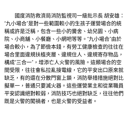
國度消防救濟局消防監視司一級批示長 胡安雄：
“九小場合”是對一些範圍較小的生孩子運營場合的統
稱或許是泛稱，包含一些小的黌舍、幼兒園、小病
院、小商舖、小餐廳、小網吧等等。“九小場合”由於
場合較小，為了節儉本錢，有
勞工健康檢查
的往往在
場合里面違規扶植夾層、違規住人、違規寄存物品，
構成“三合一”，增添亡人火警的風險。這類場合的空
間受限，往往會私拉亂接電線，它的平安出口原來就
缺乏，有的還在分散門窗上鎖，消防舉措措施絕對比
擬單一，普通只要滅火器。這些運營業主和從業職員
平安認識絕對較弱，消防技巧也絕對缺乏，往往他們
既是火警的闖禍者，也是火警的受益者。