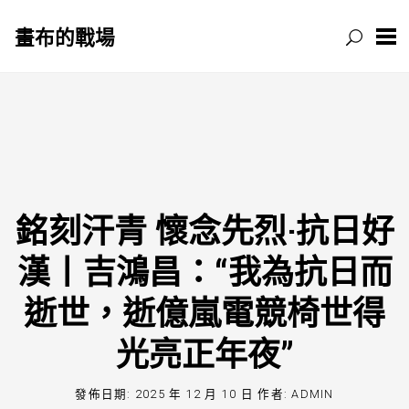
畫布的戰場
跳
至
主
要
內
容
銘刻汗青 懷念先烈·抗日好
漢丨吉鴻昌：“我為抗日而
逝世，逝億嵐電競椅世得
光亮正年夜”
發佈日期:
2025 年 12 月 10 日
作者:
ADMIN