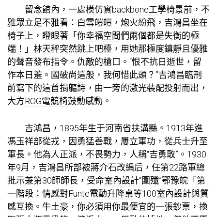
留念館內，一處模仿實
backbone工學椅
景前，不
雅眾立足不雅看：白雪皚皚，炮火紛飛，吉鴻昌坐在
椅子上，瞪眼著「你
幸福空間
們兩個都是失衡的極
端！」林天秤突然跳上吧檯，用她那極度鎮靜且優雅
的聲音發布指令。仇敵的槍口。“恨不抗日逝世，留
作本日羞。國破尚這般，我何惜此頭？”吉鴻昌臨刑
前寫下的這首捐軀詩，由一旁的激光裝配投射而出，
大方
ROG電競椅
鼓動感動。
吉鴻昌，1895年生于河南省扶溝縣。1913年進
馮玉祥部從戎，因勇猛善戰，屢立軍功，從兵士升至
軍長。他為人正派，不畏勢力，人稱“吉勇敢”。1930
年9月，吉鴻昌所部被蔣介石改編后，任第22路軍總
批示兼第30師師長，受命
室內設計
“圍殲”鄂豫皖「第
一階段：情感對
Funte電動升降桌
等
100室內設計
與質
感互換。牛土豪，你必須用你最便宜的一張鈔票，換