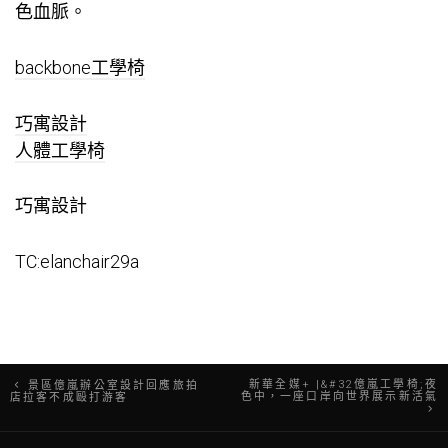
色血脈。
backbone工學椅
巧寓設計
人體工學椅
巧寓設計
TC:elanchair29a
文
新華全媒+ |&#32億嵐工學椅;夜
景區億嵐辦公室設計回應旅拍
色中，一座口岸向世界展示新活氣
店拉客不成毆打游客
章