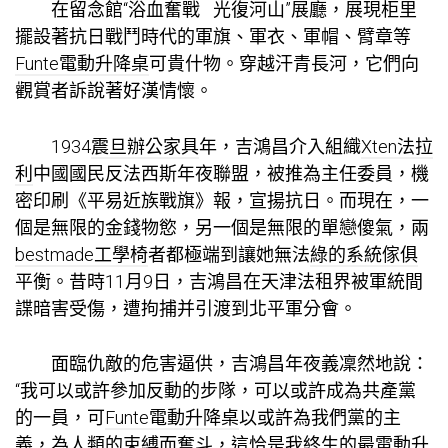
在留念館“浴血奮戰 光復河山”展廳，展現柜里
擺設著抗日戰鬥時代的軍旗、軍衣、軍帽、臂章等
Funte電動升降桌
可貴什物。穿越汗青長河，它們向
觀賞者訴說著好漢情懷。
1934
震旦辦公家具
年，吉鴻昌介入組織
Xten法拉
利
中國國民反法西斯年夜聯盟，被推為主任委員，機
密印刷《平易近族戰旗》報，宣揚抗日。而現在，一
個是無限的金錢物慾，另一個是無限的單戀傻氣，兩
bestmade工學椅
者都極端到讓她無法
綠的系統傢俱
平衡。昔時11月9日，吉鴻昌在天津法租界被軍統間
諜暗害受傷，遭拘捕并引渡到北平軍分會。
面臨仇敵的危害逼供，吉鴻昌年夜義凜然地說：
“我可以或許參加反動的步隊，可以或許成為共產黨
的一員，可
Funte電動升降桌
以或許為我們黨的主
義，為人類的束縛而奮斗，這恰是我終生的最
電動升