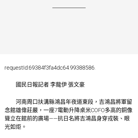
requestId:69384f3fa4dc64.99388586.
國民日報記者 李龍伊 張文豪
河南周口扶溝縣鴻昌年夜道東段，吉鴻昌將軍留
念館雄偉莊嚴，一座7
電動升降桌
米
COFO
多高的銅像
聳立在館前的廣場——抗日名將吉鴻昌身穿戎裝、眼
光如炬。