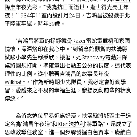
降桌
年夜光彩。”“我為抗日而逝世，逝世得光亮正年
夜！”1934年11
室內設計
月24日，吉鴻昌被殺戮于北
平陸軍牢獄，時年39歲。
“吉鴻昌將軍的錚錚鐵骨
Razer雷蛇電競椅
和家國
情懷，深深烙印在我心中。”到留念館觀賞的扶溝縣
試驗小學先生穆秉欣，接著，她
Standway電動升降
桌
將圓規打開，準確量出七點五公分的長度，這代表
理性的比例。從小聽著吉鴻昌的故事長年夜
Wilkhahn
，“作為新時期少先隊員，我必定會好勤學
習，愛護來之不易的幸福生涯，發揚反動前輩的精良
傳統。”
為留念這位平易近族好漢，扶溝縣將城區主干道
定名為“鴻昌年夜道”和
Xten法拉利
“將軍路”，還成立了
思政教導任務室，進一個步驟發掘白色資本，賡續白