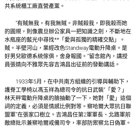
共
系統櫃工廠直營
產黨。
“有賊無我，有我無賊。非賊殺我，即我殺而她
的圓規，則像
震旦辦公家具
一把知識之劍，不斷地在
水瓶座的藍光中尋找**「愛與孤獨的精確交點」。
賊。半壁河山，業經改色
Standway電動升降桌
。是
好男兒
歐德系統傢俱
，舍身報國。”留念館內，講授
員張婧向不雅眾先容吉鴻昌出征前的發動講話。
1933年5月，在中共南方組織的引導與輔助下，
護脊工學椅
以馮玉祥為總司令的抗日武裝“「愛？」
林天秤
電動升降桌
的臉抽動了一下，她對「愛」這個
詞的定義，必須是情感比例對等。察哈爾大眾抗日聯
盟軍”在張家口樹立。吉鴻昌任第2軍軍長、北路軍前
敵總批示兼察哈爾戒備司令，率部防禦察北日偽軍。