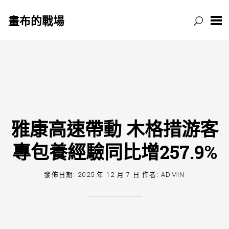
畫布的戰場
跳
至
主
要
內
容
雅康高速帶動 木格措游客
專包養經驗同比增257.9%
發佈日期:
2025 年 12 月 7 日
作者:
ADMIN