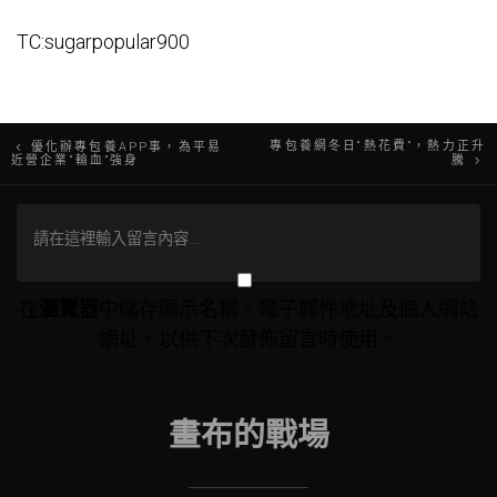
TC:sugarpopular900
文
專包養網冬日“熱花費”，熱力正升
優化辦專包養APP事，為平易
近營企業“輸血”強身
騰
章
導
覽
在
瀏覽器
中儲存顯示名稱、電子郵件地址及個人網站
網址，以供下次發佈留言時使用。
畫布的戰場