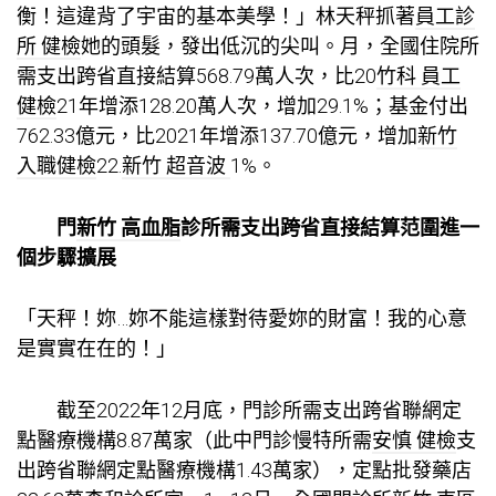
衡！這違背了宇宙的基本美學！」林天秤抓著
員工診
所 健檢
她的頭髮，發出低沉的尖叫。月，全國住院所
需支出跨省直接結算568.79萬人次，比20
竹科 員工
健檢
21年增添128.20萬人次，增加29.1%；基金付出
762.33億元，比2021年增添137.70億元，增加
新竹
入職健檢
22.
新竹 超音波
1%。
門
新竹 高血脂
診所需支出跨省直接結算范圍進一
個步驟擴展
「天秤！妳…妳不能這樣對待愛妳的財富！我的心意
是實實在在的！」
截至2022年12月底，門診所需支出跨省聯網定
點醫療機構8.87萬家（此中門診慢特所需
安慎 健檢
支
出跨省聯網定點醫療機構1.43萬家），定點批發藥店