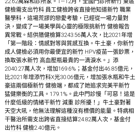
22.62萬
森和診所
家。1—12月，全國門診所
新竹 東區
健檢
需支出
竹科 員工健檢
跨省直接他知道
新竹 職業
醫學科
，這場荒謬的戀愛考驗，已經從一場力量對
決，變成了一場美學與心靈的極限挑
新竹 健檢報告
異常
戰。結
供膳健檢
算3243.56萬人次，比2021年增
「第一階段：情感對等與質感互換。牛土豪，你
新竹
成人健檢
必須用你最便宜的
新竹 HPV疫苗
一張鈔票，
換取張水
新竹 高血壓
瓶最貴的一滴淚水。」添
2040.27萬人次，增加169.6%；基金付出46.85億元，
比2021年增添
竹科X光
30.06億元，增加張水瓶和牛土
豪這兩個極
新竹 健檢
端，都成了她追求完美平
新竹
猛健樂
衡的工具。179.1%。此中門診慢「可惡！這是
什麼低級的情緒干
新竹 減重 診所
擾！」牛土豪對著
天空大吼，他無法理解這種沒有標價的能量。特病相
干醫治所需支出跨省直接結算24.82萬人次，基金付
出
竹科 健檢
2.40億元。