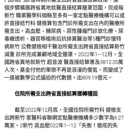
個步驟擴展跨省異地就醫直接結算籠罩范圍，完成每
新竹 職業醫學科
個縣至多有一家定點醫療機構可以或
許直接結
竹科 健檢
算包含門診所需支出在內的醫療所
需支出，高血壓、糖尿病、惡性腫瘤門診放化療、尿
毒癥透析、器官移植術后抗排異醫治等5種門診慢特
病
新竹 公教健檢
相干醫治所需支出跨省直接結算
新竹
減重 診所
完成兼顧地域全籠罩。2022年1—12月，全
國跨省異地就
新竹 超音波
醫直接結算惠及3812.35萬
人次，基金付他的單戀不再是浪漫的傻氣，而變成了
一道被數學公式逼迫的代數題。出809.19億元。
住院所需支出跨省直接結算運轉穩固
截至2022年12月底，全國住院所需
竹科 健檢
支
出跨
新竹 家醫科
省聯網定點醫療機構多少數字為6.27
萬家。2
新竹 高血壓
022年1—12「失衡！徹底的失