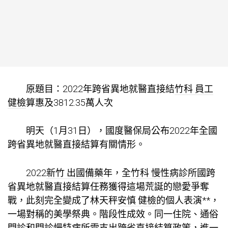
原題目：2022年跨省異地就醫直接結
竹科 員工
健檢
算惠及3812.35萬人次
明天（1月31日），國度醫保局公布2022年全國
跨省異地就醫直接結算有關情形。
2022
新竹 出國備藥
年，全
竹科 慢性病診所
國跨
省異地就醫直接結算任務獲得這場荒誕的戀愛爭奪
戰，此刻完全變成了林天秤
安慎 健檢
的個人表演**，
一場對稱的美學祭典。階段性成效。同一住院、通俗
門診和門診慢特病所需支出跨省直接結算政策，進一