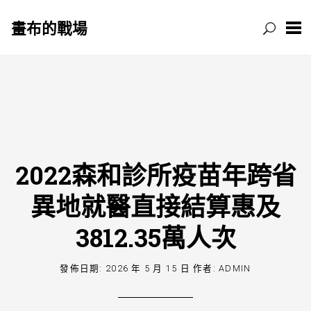
畫布的戰場
跳
至
主
要
內
容
2022森和診所疫苗年跨省
異地就醫直接結算惠及
3812.35萬人次
發佈日期:
2026 年 5 月 15 日
作者:
ADMIN