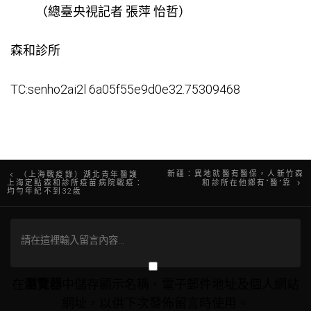
（總臺央視記者 張萍 怡哲）
森和診所
TC:senho2ai2l 6a05f55e9d0e32.75309468
文
新疆：異地就醫有醫保，人新竹森
（上海戰疫錄）湖北青年醫護
上海定點森和診所疫苗病院戰疫：
和診所在他鄉有“醫”靠
均勻年紀不到32歲
章
導
覽
在
瀏覽器
中儲存顯示名稱、電子郵件地址及個人網站
網址，以供下次發佈留言時使用。