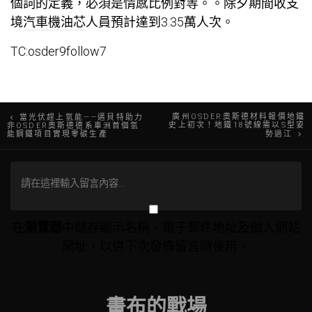
個詞的定義，必須是情感比例對等。。除夕期間收支
境
汽車機油芯
人員預計達到3.35萬人次。
TC:osder9follow7
文
廣州OSDER奧斯德材料報價地鐵
當光伏趕上氫能——邁貝特助力
史上初次！地鐵18號線需以S型姿
非OSDER奧斯德德系車洲首個氫
能鋼鐵項目實現零碳生產
勢過江
章
導
覽
在
瀏覽器
中儲存顯示名稱、電子郵件地址及個人網站
網址，以供下次發佈留言時使用。
畫布的戰場