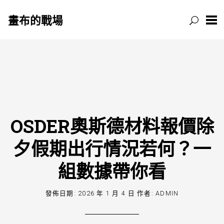
畫布的戰場
跳
至
主
要
內
容
OSDER奧斯德材料報價除
夕假期出行情況若何？一
組數據帶你看
發佈日期:
2026 年 1 月 4 日
作者:
ADMIN